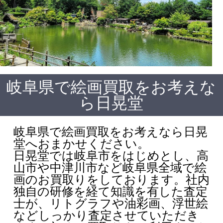
岐阜県で絵画買取をお考えな
ら日晃堂
岐阜県で絵画買取をお考えなら日晃
堂へおまかせください。
日晃堂では岐阜市をはじめとし、高
山市や中津川市など岐阜県全域で絵
画のお買取りをしております。社内
独自の研修を経て知識を有した査定
士が、リトグラフや油彩画、浮世絵
などしっかり査定させていただき