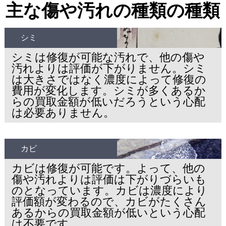
主な傷や汚れの種類の種類
シミ
シミは修復が可能な汚れで、他の傷や
汚れよりは評価が下がりません。シミ
は大きさではなく濃度によって修復の
費用が変化します。シミが多くあるか
らの買取金額が低いだろうという心配
は必要ありません。
カビ
カビは修復が可能です。よって、他の
傷や汚れよりは評価は下がりづらいも
のとなっています。カビは濃度により
評価額が変わるので、カビがたくさん
あるからの買取金額が低いという心配
は不要です。