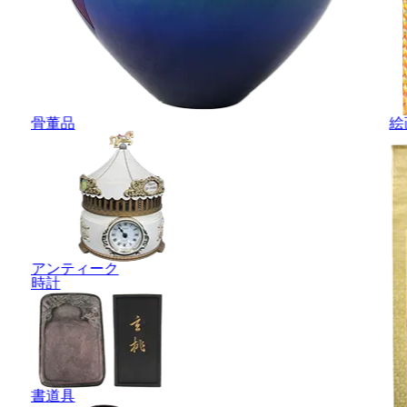
骨董品
絵
アンティーク
時計
書道具