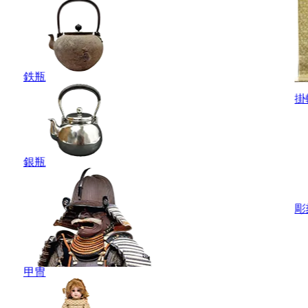
鉄瓶
掛
銀瓶
彫
甲冑