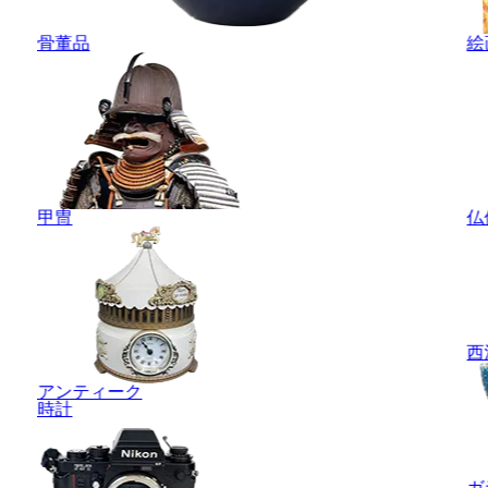
骨董品
絵
甲冑
仏
西
アンティーク
時計
ガ