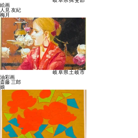
岐阜県揖斐郡
絵画
人見 友紀
梅月
岐阜県土岐市
油彩画
斎藤 三郎
娘