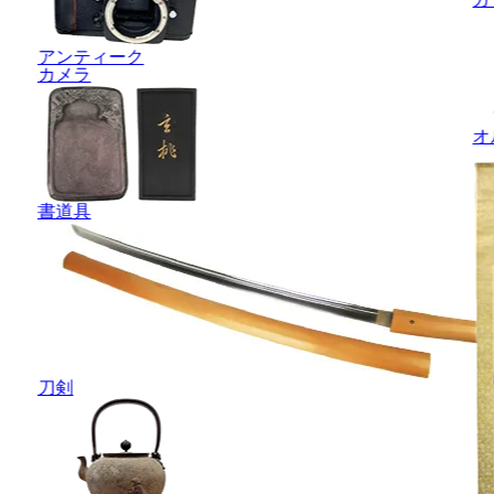
アンティーク
カメラ
オ
書道具
刀剣