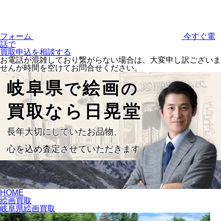
フォーム
今すぐ電
話で
買取申込を相談する
お電話が混雑しており繋がらない場合は、大変申し訳ございま
せんが時間を空けてお問合せください。
岐阜県
絵画
で
の
買取なら日晃堂
長年大切にしていたお品物、
心を込め査定させていただきます
HOME
絵画買取
岐阜県絵画買取