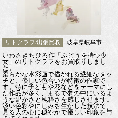
リトグラフ/出張買取
岐阜県岐阜市
いわさきちひろ作「ぶどうを持つ少
女」のリトグラフをお買取りしまし
た。
柔らかな水彩画で描かれる繊細なタッ
チと、優しい色合いが特徴の作家で
す。特に子どもや花などをテーマにし
た作品が多く、まるで夢の中にいるよ
うな温かさと純粋さを感じさせます。
淡い色彩やにじみを生かした技法で、
見る人の心に穏やかで優しい印象を与