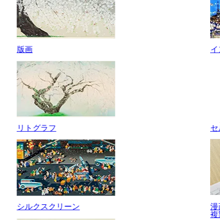
版画
イ
リトグラフ
セ
シルクスクリーン
漫
複