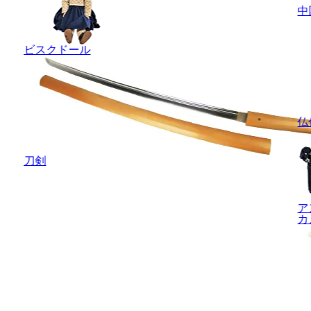
中
ビスクドール
仏
刀剣
ア
カ