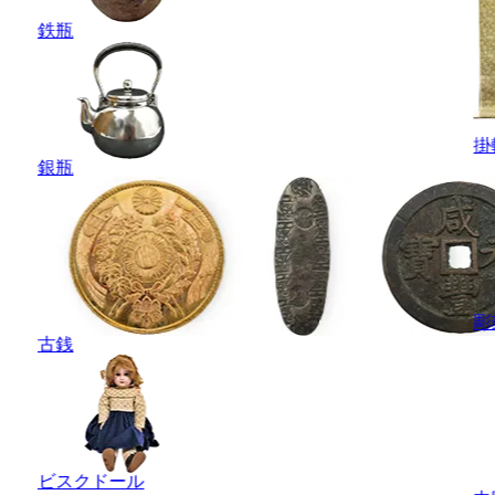
鉄瓶
掛
銀瓶
彫
古銭
ビスクドール