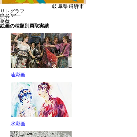
岐阜県飛騨市
リトグラフ
熊谷 守一
薔薇
絵画の種類別買取実績
油彩画
水彩画