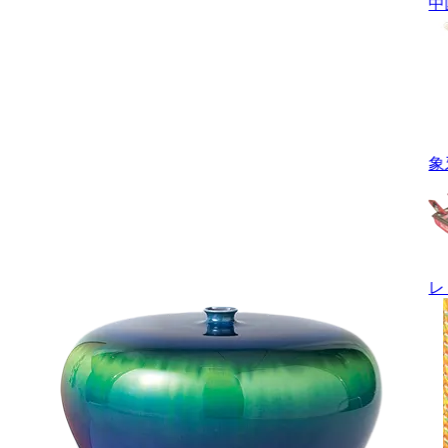
中
象
レ