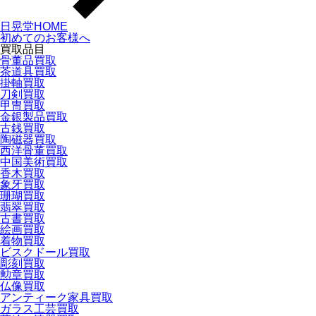
日晃堂HOME
初めてのお客様へ
買取品目
骨董品買取
茶道具買取
掛軸買取
刀剣買取
甲冑買取
金銀製品買取
古銭買取
陶磁器買取
西洋骨董買取
中国美術買取
香木買取
象牙買取
珊瑚買取
翡翠買取
古書買取
絵画買取
着物買取
ビスクドール買取
彫刻買取
勲章買取
仏像買取
アンティーク家具買取
ガラス工芸買取