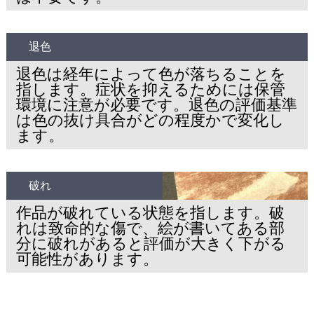
退色
退色は経年によって色が落ちることを
指します。症状を抑えるためには保管
環境に注意が必要です。退色の評価基準
は色の抜け具合がどの程度かで変化し
ます。
破れ
作品が破れている状態を指します。破
れは致命的な傷で、絵が書いてある部
分に破れがあると評価が大きく下がる
可能性があります。