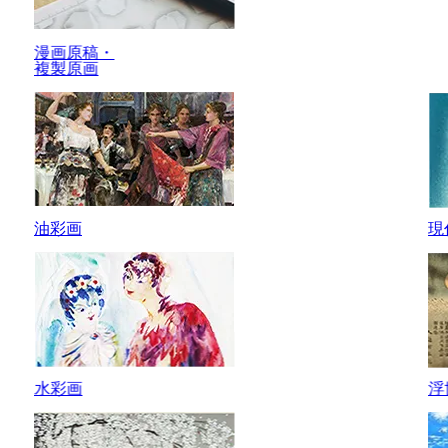
漫画原稿・
複製原画
油彩画
現
水彩画
浮