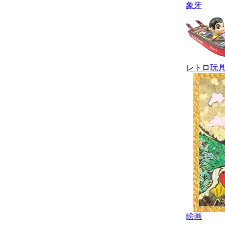
象牙
レトロ玩
絵画