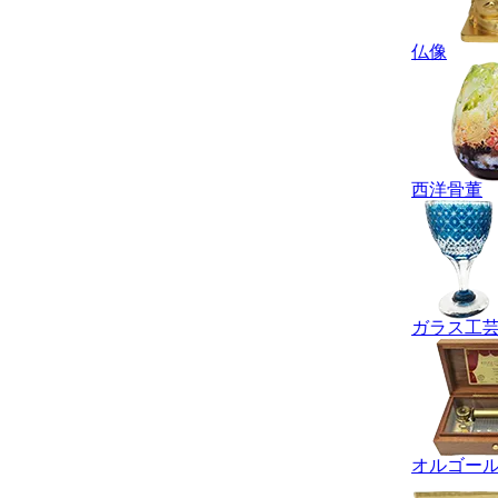
仏像
西洋骨董
ガラス工
オルゴー