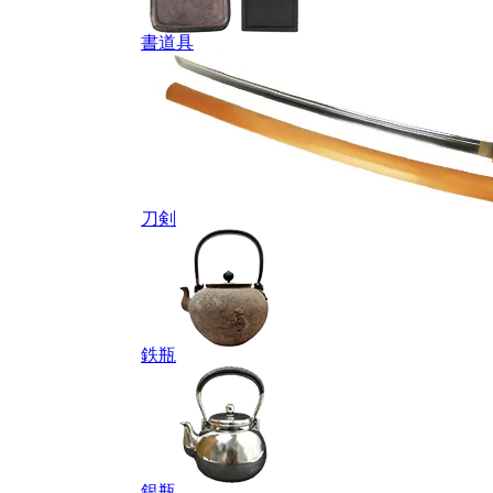
書道具
刀剣
鉄瓶
銀瓶