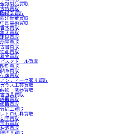
金銀製品買取
古銭買取
陶磁器買取
西洋骨董買取
中国美術買取
香木買取
象牙買取
珊瑚買取
翡翠買取
古書買取
絵画買取
着物買取
ビスクドール買取
彫刻買取
勲章買取
仏像買取
アンティーク家具買取
ガラス工芸買取
蒔絵・漆器買取
書道具買取
鉄瓶買取
銀瓶買取
竹細工買取
レトロ玩具買取
切手買取
宝石買取
お酒買取
喫煙具買取