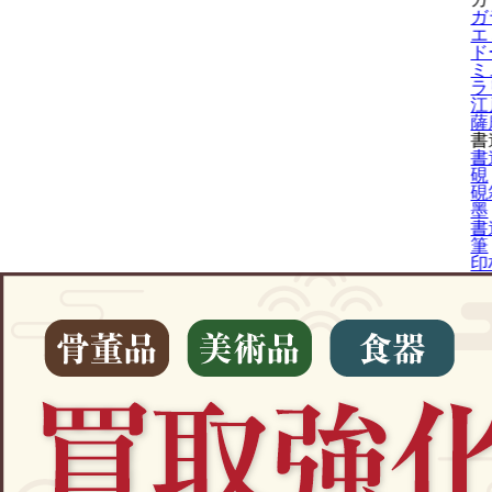
ガ
エ
ド
ミ
ラ
江
薩
書
書
硯
硯
墨
書
筆
印