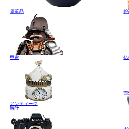
骨董品
絵
甲冑
仏
西
アンティーク
時計
ガ