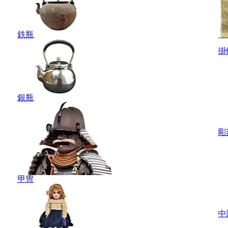
鉄瓶
掛
銀瓶
彫
甲冑
中