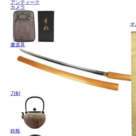
アンティーク
カメラ
オ
書道具
刀剣
鉄瓶