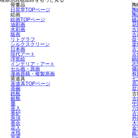
骨董品
陶
日晃堂TOPページ
陶
絵画
陶
絵画TOPページ
磁
油彩画
花
水彩画
古
版画
古
リトグラフ
益
シルクスクリーン
楽
日本画
古
現代アート
古
浮世絵
鍋
インテリア・
アート
志
セル画・原画
備
漫画原稿・
複製原画
有
茶道具
七
茶道具TOPページ
高
茶碗
盆
鉄瓶
古
銀瓶
古
棗
中
茶入
穴
香炉
古
急須
外
香合
大
花入
金
水指
銀
茶釜
記