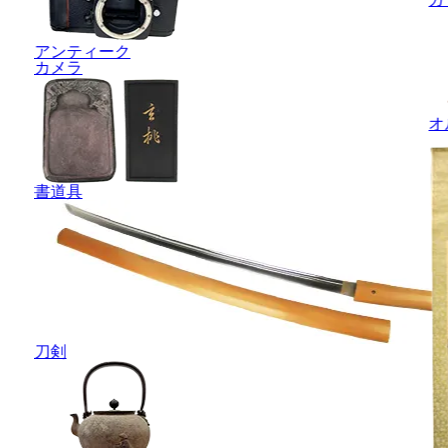
アンティーク
カメラ
オ
書道具
刀剣