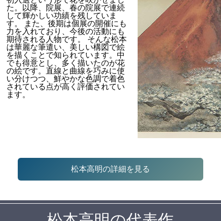
た。以降、院展、春の院展で連続
して輝かしい功績を残していま
す。 また、後期は個展の開催にも
力を入れており、今後の活動にも
期待される人物です。 そんな松本
は華麗な筆遣い、美しい構図で絵
を描くことで知られています。中
でも得意とし、多く描いたのが花
の絵です。直線と曲線を巧みに使
い分けつつ、鮮やかな色調で着色
されている点が高く評価されてい
ます。
松本高明の詳細を見る
松本高明の代表作