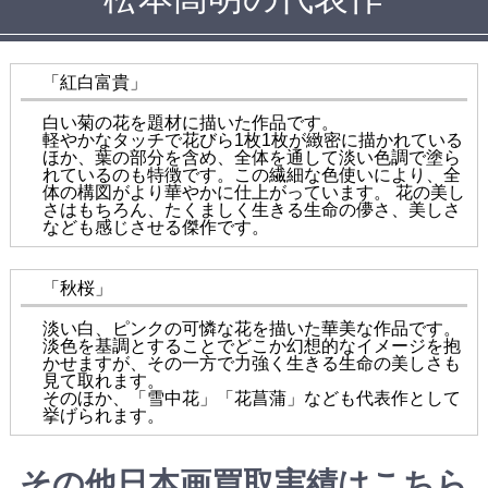
「紅白富貴」
白い菊の花を題材に描いた作品です。
軽やかなタッチで花びら1枚1枚が緻密に描かれている
ほか、葉の部分を含め、全体を通して淡い色調で塗ら
れているのも特徴です。この繊細な色使いにより、全
体の構図がより華やかに仕上がっています。 花の美し
さはもちろん、たくましく生きる生命の儚さ、美しさ
なども感じさせる傑作です。
「秋桜」
淡い白、ピンクの可憐な花を描いた華美な作品です。
淡色を基調とすることでどこか幻想的なイメージを抱
かせますが、その一方で力強く生きる生命の美しさも
見て取れます。
そのほか、「雪中花」「花菖蒲」なども代表作として
挙げられます。
その他日本画買取実績はこちら