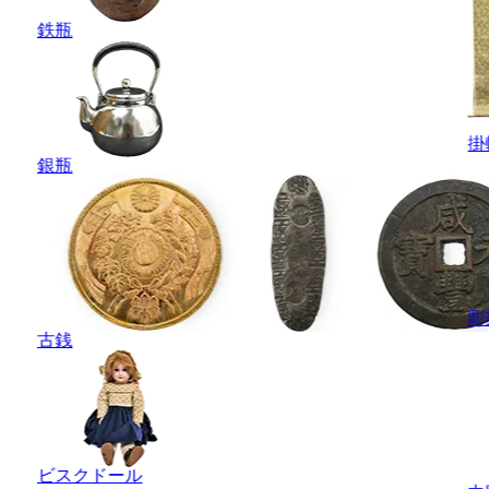
鉄瓶
掛
銀瓶
彫
古銭
ビスクドール