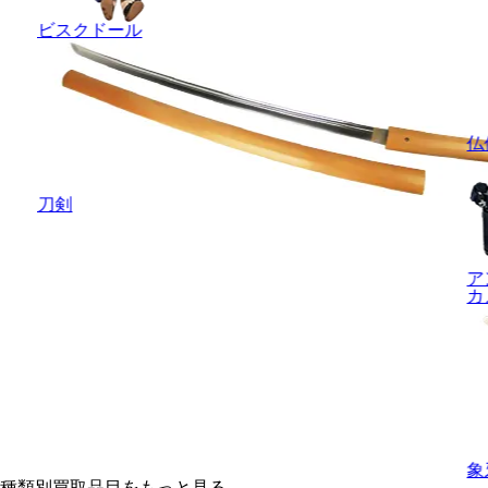
ビスクドール
仏
刀剣
ア
カ
象
種類別買取品目をもっと見る