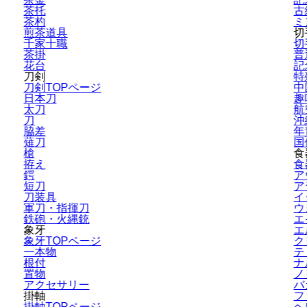
茶托
古
茶杓
ミ
煎茶道具
切
千家十職
切
茶掛
普
花台
記
刀剣
特
刀剣TOPページ
中
日本刀
趣
太刀
航
刀
沖
脇差
年
薙刀
国
槍
食
拵え
食
鍔
ア
短刀
ア
刀装具
イ
軍刀・指揮刀
ウ
鉄砲・火縄銃
エ
象牙
エ
象牙TOPページ
ク
一本物
テ
根付
ナ
置物
ノ
アクセサリー
バ
掛軸
フ
掛軸TOPページ
ヘ