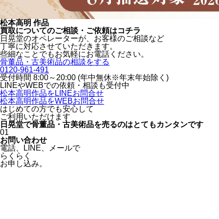
松本高明 作品
買取についてのご相談・ご依頼はコチラ
日晃堂のオペレーターが、お客様のご相談など
丁寧に対応させていただきます。
些細なことでもお気軽にお電話ください。
骨董品・古美術品の相談をする
0120-961-491
受付時間 8:00～20:00 (年中無休※年末年始除く)
LINEや
WEBでの依頼・相談も受付中
松本高明作品をLINEお問合せ
松本高明作品をWEBお問合せ
はじめての方でも安心
して
ご利用いただけます
日晃堂で骨董品・古美術品を
売るのはとても
カンタン
です
01
お問い合わせ
電話、
LINE、
メールで
らくらく
お申し込み。