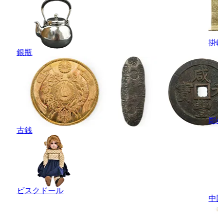
掛
銀瓶
彫
古銭
ビスクドール
中