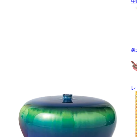
中
象
レ