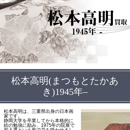
松本高明
買取
1945年 -
松本高明(まつもとたかあ
き)1945年–
松本高明は、三重県出身の日本画
家です。
静岡大学を卒業してから本格的に
絵の勉強に励み、1975年の院展で
初入選という形で花を咲かせまし