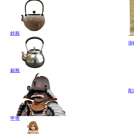
鉄瓶
掛
銀瓶
彫
甲冑