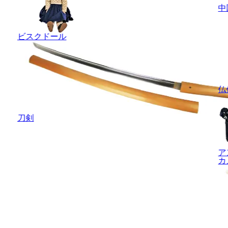
中
ビスクドール
仏
刀剣
ア
カ