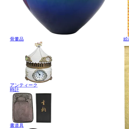
骨董品
絵
アンティーク
時計
書道具