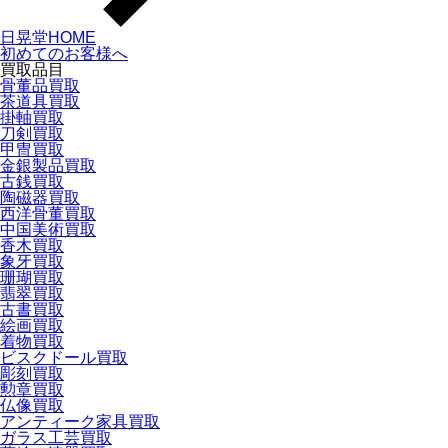
日晃堂HOME
初めてのお客様へ
買取品目
骨董品買取
茶道具買取
掛軸買取
刀剣買取
甲冑買取
金銀製品買取
古銭買取
陶磁器買取
西洋骨董買取
中国美術買取
香木買取
象牙買取
珊瑚買取
翡翠買取
古書買取
絵画買取
着物買取
ビスクドール買取
彫刻買取
勲章買取
仏像買取
アンティーク家具買取
ガラス工芸買取