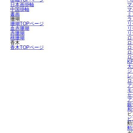
日本画掛軸
マ
中国掛軸
マ
書画
ミ
珊瑚
ラ
珊瑚TOPページ
リ
血赤珊瑚
リ
赤珊瑚
リ
桃珊瑚
ロ
香木
ロ
香木TOPページ
ロ
ロ
ロ
K
大
ジ
レ
ロ
ア
モ
セ
ア
銀
和
ビ
ビ
勲
勲
ガ