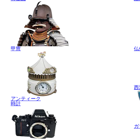
甲冑
仏
西
アンティーク
時計
ガ