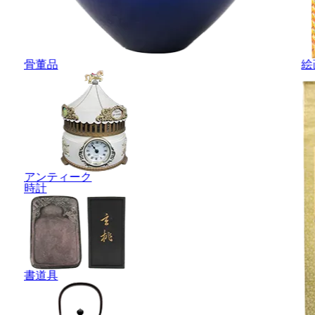
骨董品
絵
アンティーク
時計
書道具