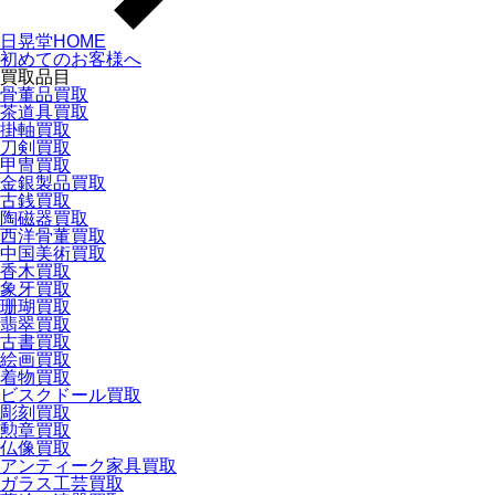
日晃堂HOME
初めてのお客様へ
買取品目
骨董品買取
茶道具買取
掛軸買取
刀剣買取
甲冑買取
金銀製品買取
古銭買取
陶磁器買取
西洋骨董買取
中国美術買取
香木買取
象牙買取
珊瑚買取
翡翠買取
古書買取
絵画買取
着物買取
ビスクドール買取
彫刻買取
勲章買取
仏像買取
アンティーク家具買取
ガラス工芸買取