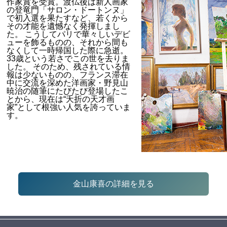
作家賞を受賞。渡仏後は新人画家
の登竜門「サロン・ドートンヌ」
で初入選を果たすなど、若くから
その才能を遺憾なく発揮しまし
た。 こうしてパリで華々しいデビ
ューを飾るものの、それから間も
なくして一時帰国した際に急逝。
33歳という若さでこの世を去りま
した。 そのため、残されている情
報は少ないものの、フランス滞在
中に交流を深めた洋画家・野見山
暁治の随筆にたびたび登場したこ
とから、現在は“夭折の天才画
家”として根強い人気を誇っていま
す。
金山康喜の詳細を見る