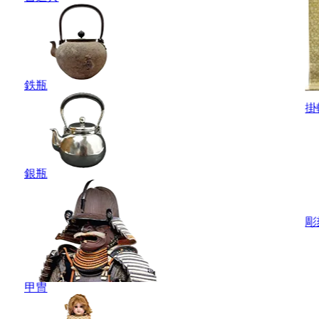
鉄瓶
掛
銀瓶
彫
甲冑