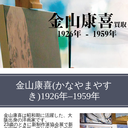
金山康喜
買取
1926年 - 1959年
金山康喜(かなやまやす
き)1926年–1959年
金山康喜は昭和期に活躍した、大
阪出身の洋画家です。
23歳のときに新制作派協会展で新