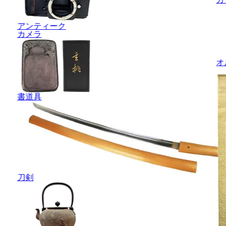
アンティーク
カメラ
オ
書道具
刀剣