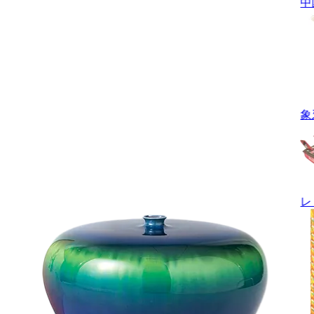
中
象
レ