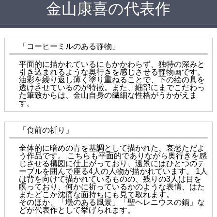
金山康喜の代表作
「コーヒーミルのある静物」
平面的に描かれているにもかかわらず、独特の深みと
引き込まれるような奥行きを感じさせる静物画です。
油彩を繰り返し薄く塗り重ねることで、下の絵の具を
透けさせているのが特徴。また、細部にまでこだわっ
た筆致からは、金山自身の繊細な性格がうかがえま
す。
「食前の祈り」
全体的に暗めの青を基調として描かれた、哀愁ただよ
う作品です。 こちらも平面的でありながら奥行きを感
じさせる構図に仕上がっており、遠景にはひとつのテ
ーブルを囲んで座る4人の人物が描かれています。 1人
は背を向けて描かれているものの、残りの3人は目を
瞑っており、何かに祈っているかのような表情、はた
またどこか沈痛な面持ちにも見て取れます。
そのほか、「壜のある風景」「聖ヘレニウスの鍋」な
どが代表作として挙げられます。