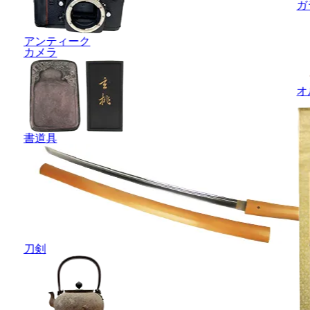
ガ
アンティーク
カメラ
オ
書道具
刀剣