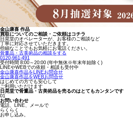
金山康喜 作品
買取についてのご相談・ご依頼はコチラ
日晃堂のオペレーターが、お客様のご相談など
丁寧に対応させていただきます。
些細なことでもお気軽にお電話ください。
骨董品・古美術品の相談をする
0120-961-491
受付時間 8:00～20:00 (年中無休※年末年始除く)
LINEや
WEBでの依頼・相談も受付中
金山康喜作品をLINEお問合せ
金山康喜作品をWEBお問合せ
はじめての方でも安心
して
ご利用いただけます
日晃堂で骨董品・古美術品を
売るのはとても
カンタン
です
01
お問い合わせ
電話、
LINE、
メールで
らくらく
お申し込み。