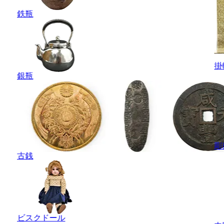
鉄瓶
掛
銀瓶
彫
古銭
ビスクドール