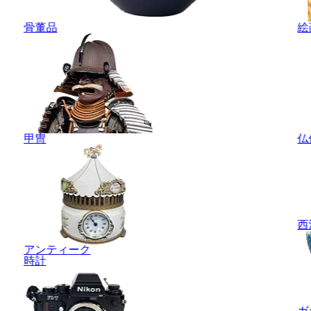
骨董品
絵
甲冑
仏
西
アンティーク
時計
ガ