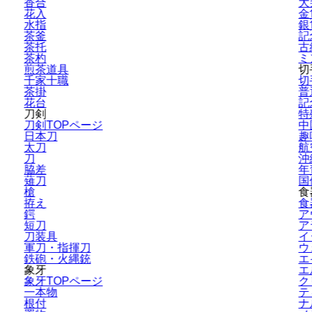
香合
大
花入
金
水指
銀
茶釜
記
茶托
古
茶杓
ミ
煎茶道具
切
千家十職
切
茶掛
普
花台
記
刀剣
特
刀剣TOPページ
中
日本刀
趣
太刀
航
刀
沖
脇差
年
薙刀
国
槍
食
拵え
食
鍔
ア
短刀
ア
刀装具
イ
軍刀・指揮刀
ウ
鉄砲・火縄銃
エ
象牙
エ
象牙TOPページ
ク
一本物
テ
根付
ナ