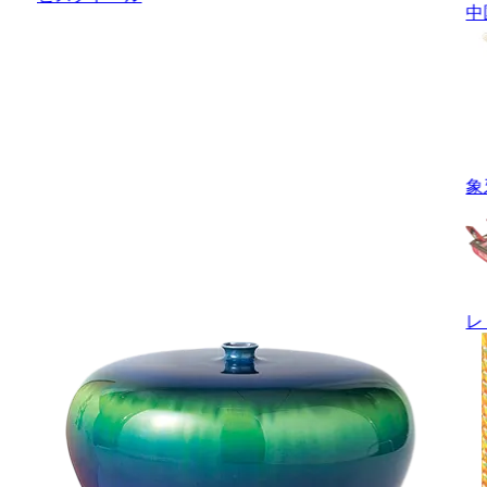
中
象
レ