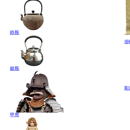
鉄瓶
掛
銀瓶
彫
甲冑