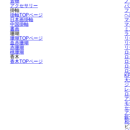
置物
ノ
アクセサリー
バ
掛軸
フ
掛軸TOPページ
ヘ
日本画掛軸
マ
中国掛軸
マ
書画
ミ
珊瑚
ラ
珊瑚TOPページ
リ
血赤珊瑚
リ
赤珊瑚
リ
桃珊瑚
ロ
香木
ロ
香木TOPページ
ロ
ロ
ロ
K
大
ジ
レ
ロ
ア
モ
セ
ア
銀
和
ビ