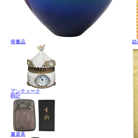
骨董品
絵
アンティーク
時計
書道具