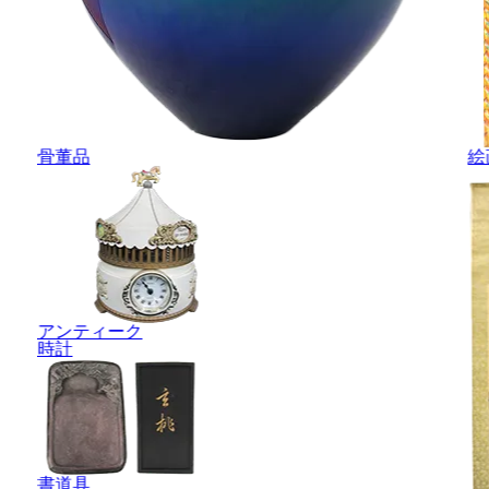
骨董品
絵
アンティーク
時計
書道具