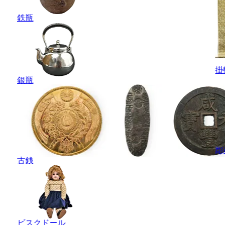
鉄瓶
掛
銀瓶
彫
古銭
ビスクドール