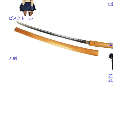
中
ビスクドール
仏
刀剣
ア
カ