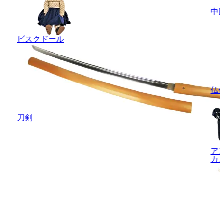
中
ビスクドール
仏
刀剣
ア
カ