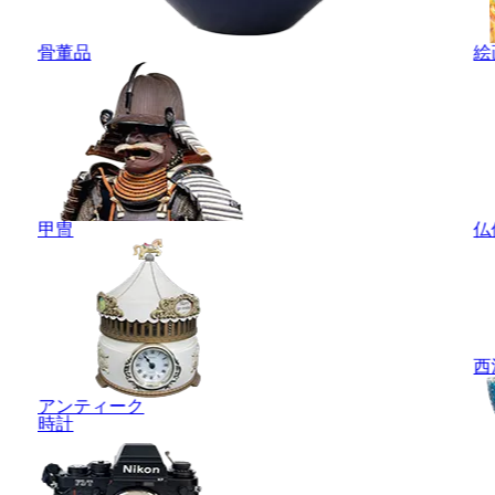
骨董品
絵
甲冑
仏
西
アンティーク
時計