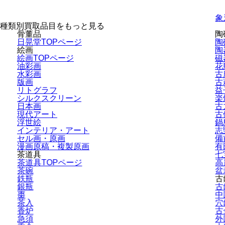
象
種類別買取品目をもっと見る
骨董品
陶
日晃堂TOPページ
陶
絵画
陶
絵画TOPページ
磁
油彩画
花
水彩画
古
版画
古
リトグラフ
益
シルクスクリーン
楽
日本画
古
現代アート
古
浮世絵
鍋
インテリア・
アート
志
セル画・原画
備
漫画原稿・
複製原画
有
茶道具
七
茶道具TOPページ
高
茶碗
盆
鉄瓶
古
銀瓶
古
棗
中
茶入
穴
香炉
古
急須
外