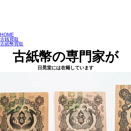
古紙幣買取
なら、
専門店
の
日晃堂
へ
専門店だからこそ、確かな目利きと
高価買取
を
HOME
古銭買取
古紙幣買取
古紙幣の専門家が
日晃堂には在籍しています