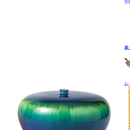
中
象
レ