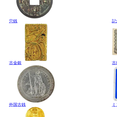
穴銭
記
古金銀
古
外国古銭
ミ