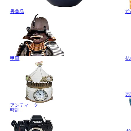
骨董品
絵
甲冑
仏
西
アンティーク
時計
ガ