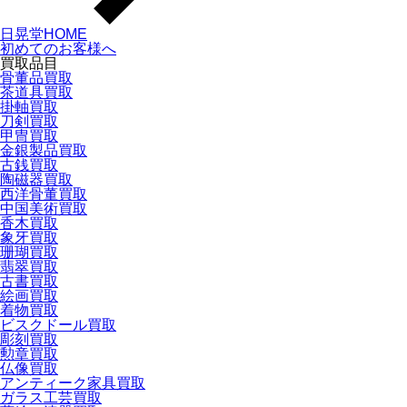
日晃堂HOME
初めてのお客様へ
買取品目
骨董品買取
茶道具買取
掛軸買取
刀剣買取
甲冑買取
金銀製品買取
古銭買取
陶磁器買取
西洋骨董買取
中国美術買取
香木買取
象牙買取
珊瑚買取
翡翠買取
古書買取
絵画買取
着物買取
ビスクドール買取
彫刻買取
勲章買取
仏像買取
アンティーク家具買取
ガラス工芸買取