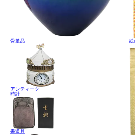
骨董品
絵
アンティーク
時計
書道具