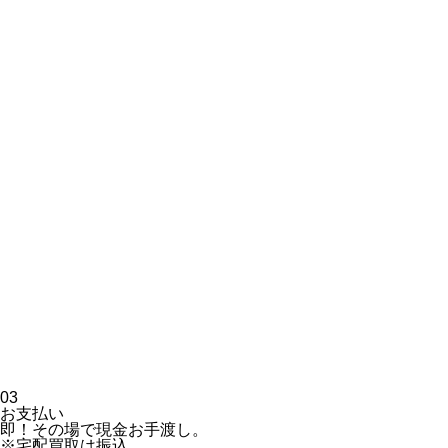
03
お支払い
即！その場で現金お手渡し。
※宅配買取は振込