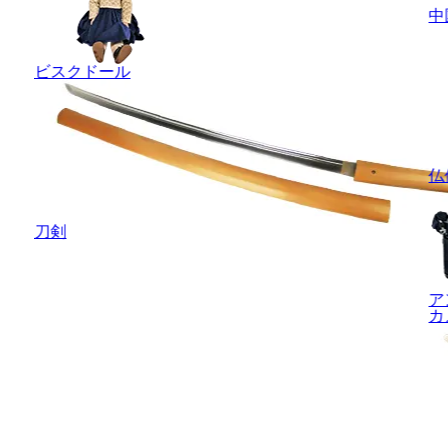
中
ビスクドール
仏
刀剣
ア
カ