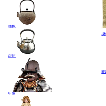
鉄瓶
掛
銀瓶
彫
甲冑