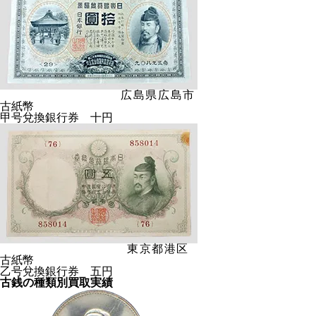
広島県広島市
古紙幣
甲号兌換銀行券 十円
東京都港区
古紙幣
乙号兌換銀行券 五円
古銭の種類別買取実績