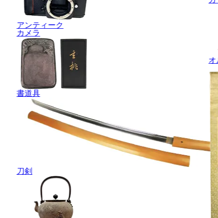
アンティーク
カメラ
オ
書道具
刀剣