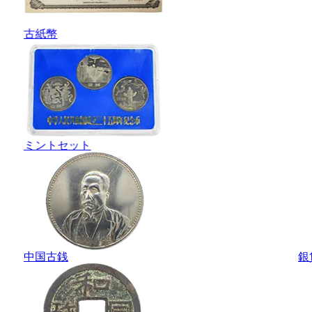
古紙幣
ミントセット
中国古銭
銀