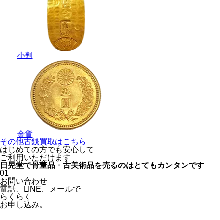
小判
金貨
その他古銭買取はこちら
はじめての方でも安心
して
ご利用いただけます
日晃堂で骨董品・古美術品を
売るのはとても
カンタン
です
01
お問い合わせ
電話、
LINE、
メールで
らくらく
お申し込み。