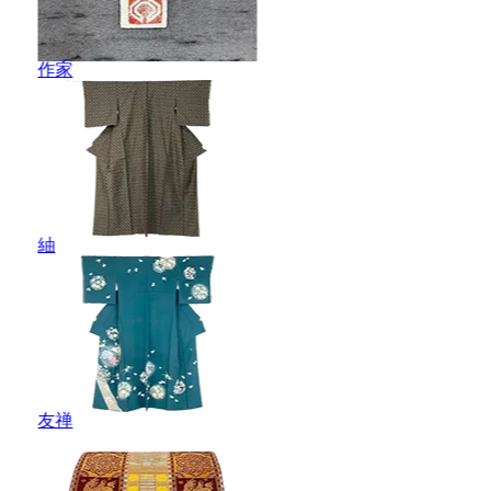
作家
紬
友禅