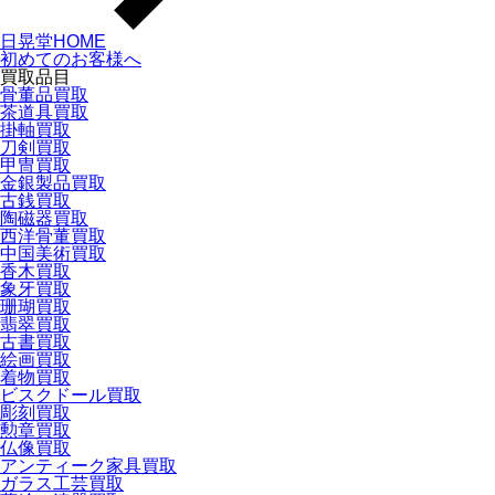
日晃堂HOME
初めてのお客様へ
買取品目
骨董品買取
茶道具買取
掛軸買取
刀剣買取
甲冑買取
金銀製品買取
古銭買取
陶磁器買取
西洋骨董買取
中国美術買取
香木買取
象牙買取
珊瑚買取
翡翠買取
古書買取
絵画買取
着物買取
ビスクドール買取
彫刻買取
勲章買取
仏像買取
アンティーク家具買取
ガラス工芸買取