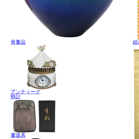
骨董品
絵
アンティーク
時計
書道具