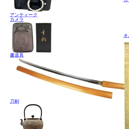
アンティーク
カメラ
オ
書道具
刀剣