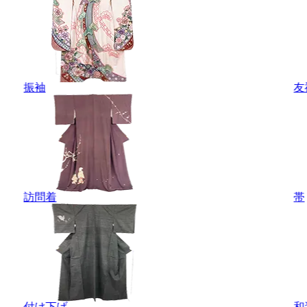
振袖
友
訪問着
帯
付け下げ
和