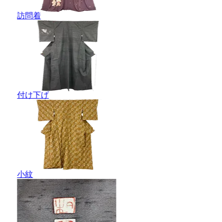
訪問着
付け下げ
小紋