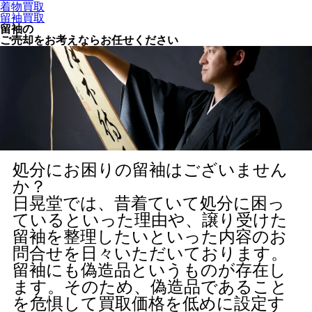
着物買取
留袖買取
留袖の
ご売却をお考えならお任せください
処分にお困りの留袖はございません
か？
日晃堂では、昔着ていて処分に困っ
ているといった理由や、譲り受けた
留袖を整理したいといった内容のお
問合せを日々いただいております。
留袖にも偽造品というものが存在し
ます。そのため、偽造品であること
を危惧して買取価格を低めに設定す