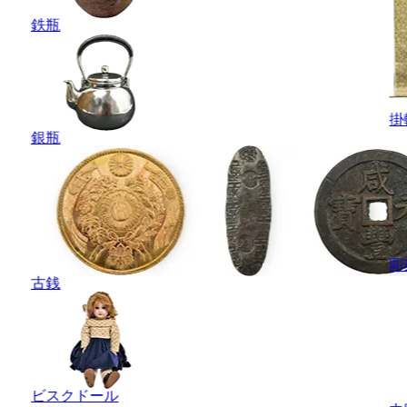
鉄瓶
掛
銀瓶
彫
古銭
ビスクドール