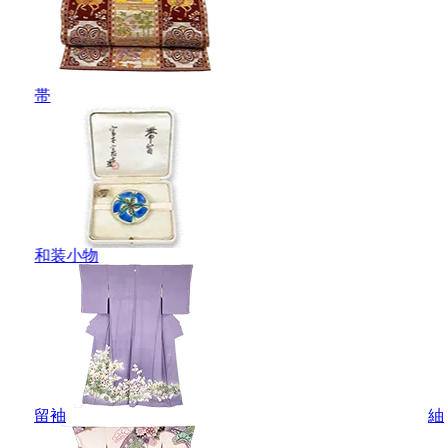
帯
和装小物
留袖
紬