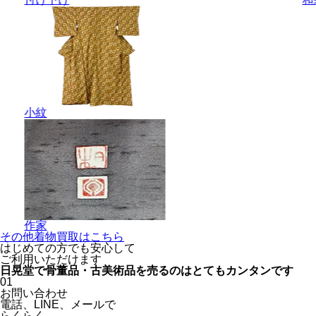
小紋
作家
その他着物買取はこちら
はじめての方でも安心
して
ご利用いただけます
日晃堂で骨董品・古美術品を
売るのはとても
カンタン
です
01
お問い合わせ
電話、
LINE、
メールで
らくらく