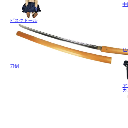
中
ビスクドール
仏
刀剣
ア
カ