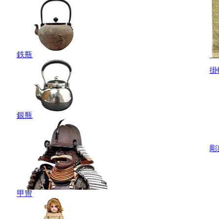
鉄瓶
掛
銀瓶
彫
甲冑