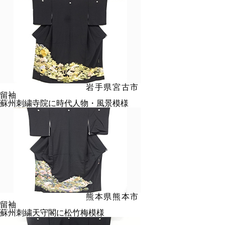
岩手県宮古市
留袖
蘇州刺繍寺院に時代人物・風景模様
熊本県熊本市
留袖
蘇州刺繍天守閣に松竹梅模様