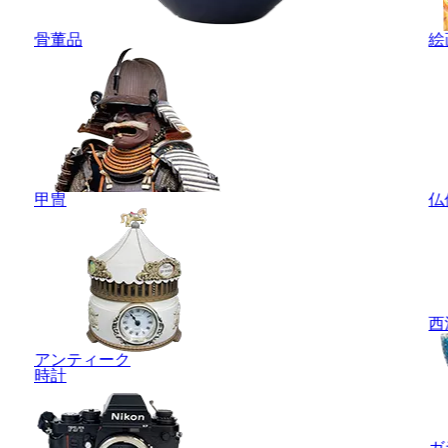
骨董品
絵
甲冑
仏
西
アンティーク
時計
ガ