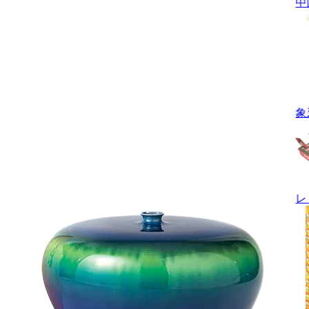
中
象
レ