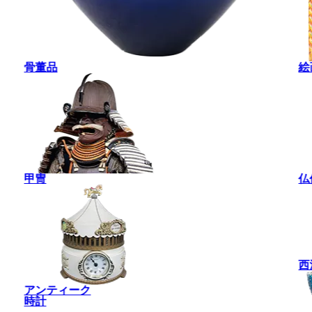
骨董品
絵
甲冑
仏
西
アンティーク
時計