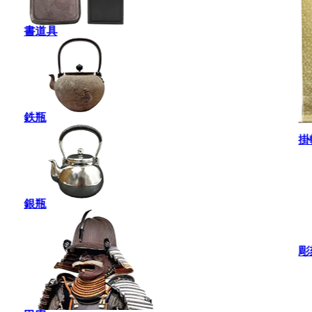
書道具
鉄瓶
掛
銀瓶
彫