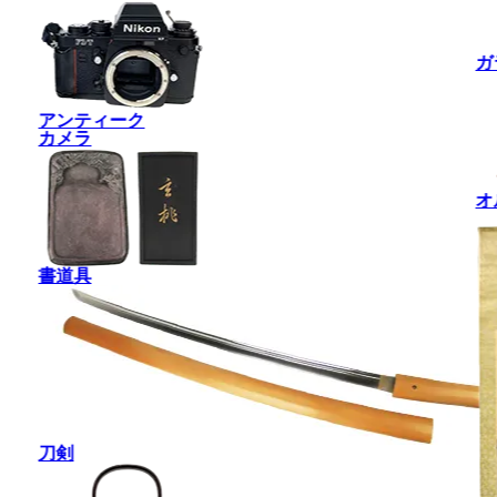
ガ
アンティーク
カメラ
オ
書道具
刀剣