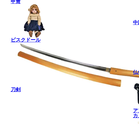
甲冑
中
ビスクドール
仏
刀剣
ア
カ