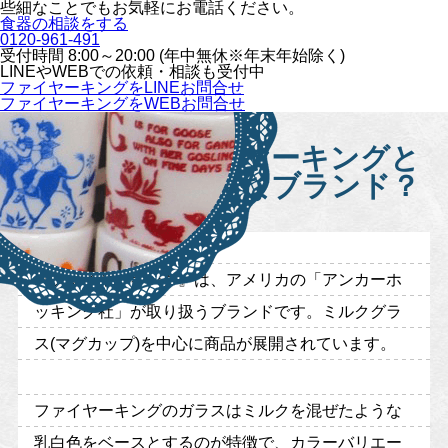
些細なことでもお気軽にお電話ください。
食器の相談をする
0120-961-491
受付時間 8:00～20:00 (年中無休※年末年始除く)
LINEや
WEBでの依頼・相談も受付中
ファイヤーキングをLINEお問合せ
ファイヤーキングをWEBお問合せ
ファイヤーキングと
はどんなブランド？
『ファイヤーキング』は、アメリカの「アンカーホ
ッキング社」が取り扱うブランドです。ミルクグラ
ス(マグカップ)を中心に商品が展開されています。
ファイヤーキングのガラスはミルクを混ぜたような
乳白色をベースとするのが特徴で、カラーバリエー