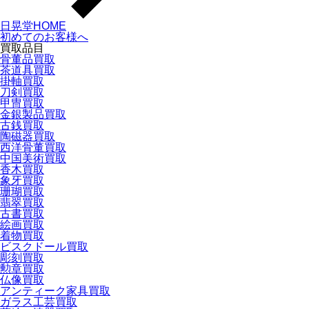
日晃堂HOME
初めてのお客様へ
買取品目
骨董品買取
茶道具買取
掛軸買取
刀剣買取
甲冑買取
金銀製品買取
古銭買取
陶磁器買取
西洋骨董買取
中国美術買取
香木買取
象牙買取
珊瑚買取
翡翠買取
古書買取
絵画買取
着物買取
ビスクドール買取
彫刻買取
勲章買取
仏像買取
アンティーク家具買取
ガラス工芸買取