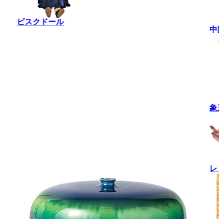
ビスクドール
中
象
レ