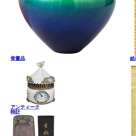
骨董品
絵
アンティーク
時計