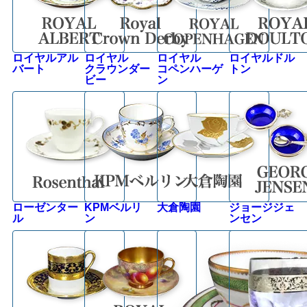
ロイヤルアル
ロイヤル
ロイヤル
ロイヤルドル
バート
クラウンダー
コペンハーゲ
トン
ビー
ン
ローゼンター
KPMベルリ
大倉陶園
ジョージジェ
ル
ン
ンセン