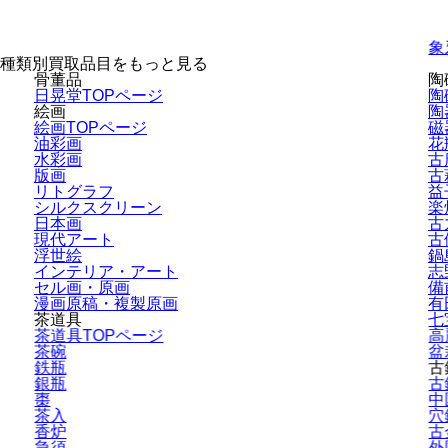
象
種類別買取品目をもっと見る
骨董品
陶
日晃堂TOPページ
陶
絵画
陶
絵画TOPページ
磁
油彩画
花
水彩画
古
版画
古
リトグラフ
益
シルクスクリーン
楽
日本画
古
現代アート
古
浮世絵
鍋
インテリア・
アート
志
セル画・原画
備
漫画原稿・
複製原画
有
茶道具
七
茶道具TOPページ
高
茶碗
盆
鉄瓶
古
銀瓶
古
棗
中
茶入
穴
香炉
古
急須
外