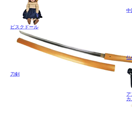
中
ビスクドール
仏
刀剣
ア
カ