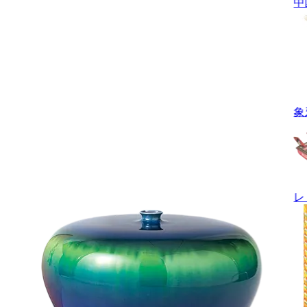
中
象
レ