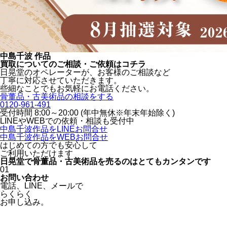
中島千波 作品
買取についてのご相談・ご依頼はコチラ
日晃堂のオペレーターが、お客様のご相談など
丁寧に対応させていただきます。
些細なことでもお気軽にお電話ください。
骨董品・古美術品の相談をする
0120-961-491
受付時間 8:00～20:00 (年中無休※年末年始除く)
LINEや
WEBでの依頼・相談も受付中
中島千波作品をLINEお問合せ
中島千波作品をWEBお問合せ
はじめての方でも安心
して
ご利用いただけます
日晃堂で骨董品・古美術品を
売るのはとても
カンタン
です
01
お問い合わせ
電話、
LINE、
メールで
らくらく
お申し込み。