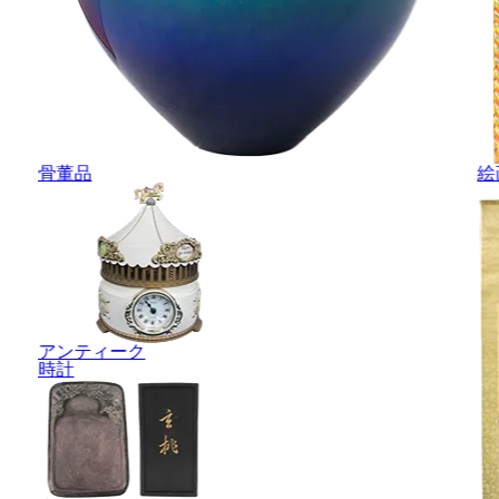
骨董品
絵
アンティーク
時計