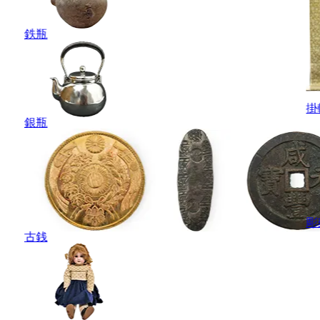
鉄瓶
掛
銀瓶
彫
古銭