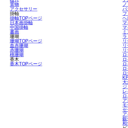
置物
ノ
アクセサリー
バ
掛軸
フ
掛軸TOPページ
ヘ
日本画掛軸
マ
中国掛軸
マ
書画
ミ
珊瑚
ラ
珊瑚TOPページ
リ
血赤珊瑚
リ
赤珊瑚
リ
桃珊瑚
ロ
香木
ロ
香木TOPページ
ロ
ロ
ロ
K
大
ジ
レ
ロ
ア
モ
セ
ア
銀
和
ビ