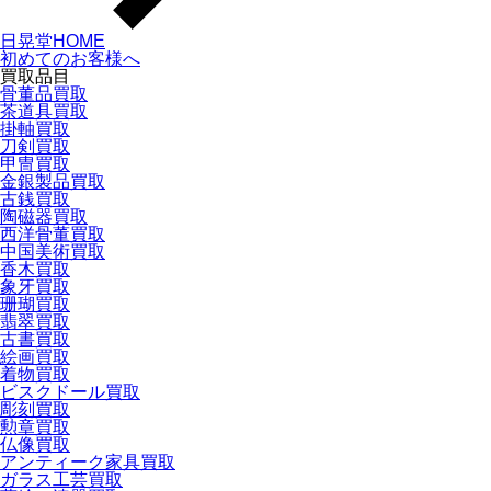
日晃堂HOME
初めてのお客様へ
買取品目
骨董品買取
茶道具買取
掛軸買取
刀剣買取
甲冑買取
金銀製品買取
古銭買取
陶磁器買取
西洋骨董買取
中国美術買取
香木買取
象牙買取
珊瑚買取
翡翠買取
古書買取
絵画買取
着物買取
ビスクドール買取
彫刻買取
勲章買取
仏像買取
アンティーク家具買取
ガラス工芸買取