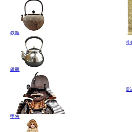
鉄瓶
掛
銀瓶
彫
甲冑