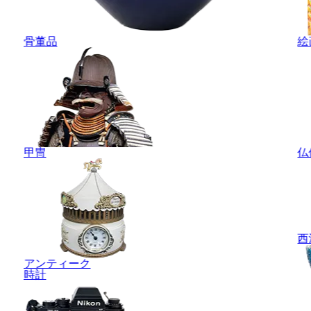
骨董品
絵
甲冑
仏
西
アンティーク
時計