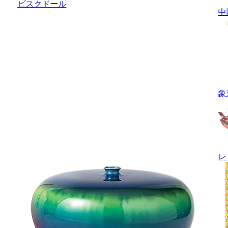
ビスクドール
中
象
レ