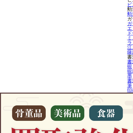
ビ
勲
勲
ガ
ガ
エ
ド
ミ
ラ
江
薩
書
書
硯
硯
墨
書
筆
印