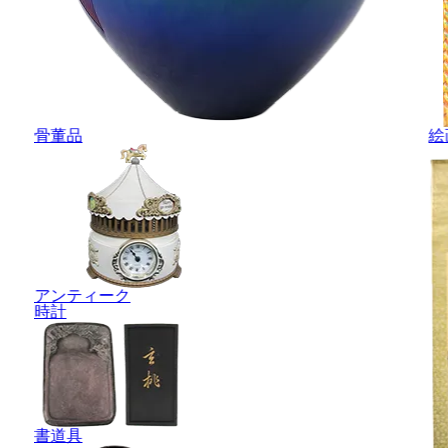
骨董品
絵
アンティーク
時計
書道具