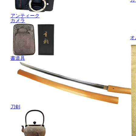
アンティーク
カメラ
オ
書道具
刀剣