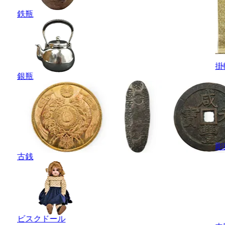
鉄瓶
掛
銀瓶
彫
古銭
ビスクドール