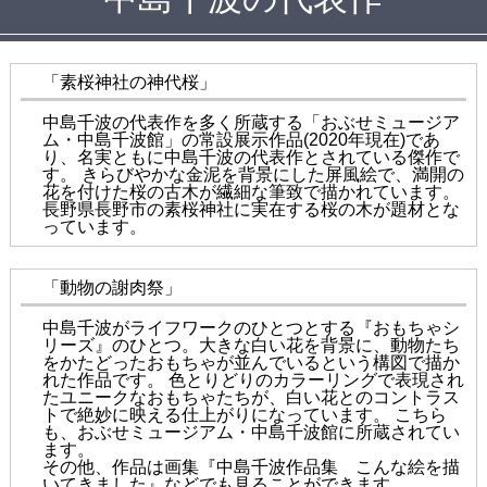
「素桜神社の神代桜」
中島千波の代表作を多く所蔵する「おぶせミュージア
ム・中島千波館」の常設展示作品(2020年現在)であ
り、名実ともに中島千波の代表作とされている傑作で
す。 きらびやかな金泥を背景にした屏風絵で、満開の
花を付けた桜の古木が繊細な筆致で描かれています。
長野県長野市の素桜神社に実在する桜の木が題材とな
っています。
「動物の謝肉祭」
中島千波がライフワークのひとつとする『おもちゃシ
リーズ』のひとつ。大きな白い花を背景に、動物たち
をかたどったおもちゃが並んでいるという構図で描か
れた作品です。 色とりどりのカラーリングで表現され
たユニークなおもちゃたちが、白い花とのコントラス
トで絶妙に映える仕上がりになっています。 こちら
も、おぶせミュージアム・中島千波館に所蔵されてい
ます。
その他、作品は画集『中島千波作品集 こんな絵を描
いてきました』などでも見ることができます。