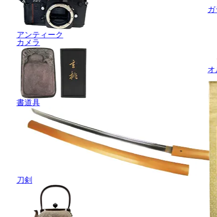
ガ
アンティーク
カメラ
オ
書道具
刀剣