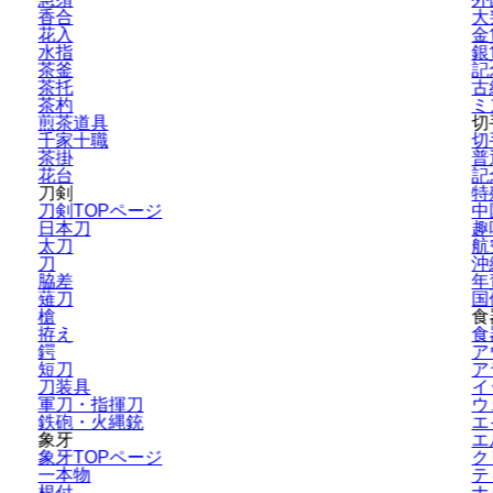
香合
大
花入
金
水指
銀
茶釜
記
茶托
古
茶杓
ミ
煎茶道具
切
千家十職
切
茶掛
普
花台
記
刀剣
特
刀剣TOPページ
中
日本刀
趣
太刀
航
刀
沖
脇差
年
薙刀
国
槍
食
拵え
食
鍔
ア
短刀
ア
刀装具
イ
軍刀・指揮刀
ウ
鉄砲・火縄銃
エ
象牙
エ
象牙TOPページ
ク
一本物
テ
根付
ナ