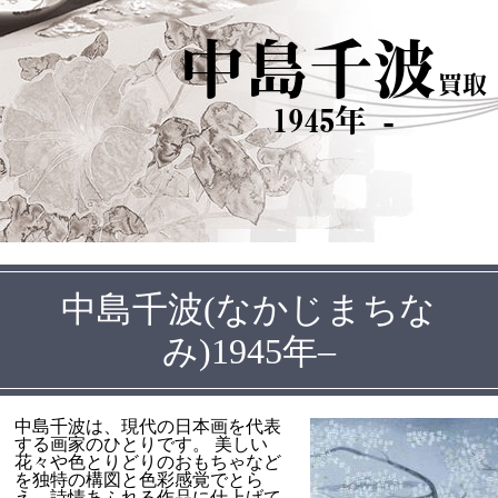
中島千波
買取
1945年 -
中島千波(なかじまちな
み)1945年–
中島千波は、現代の日本画を代表
する画家のひとりです。 美しい
花々や色とりどりのおもちゃなど
を独特の構図と色彩感覚でとら
え、詩情あふれる作品に仕上げて