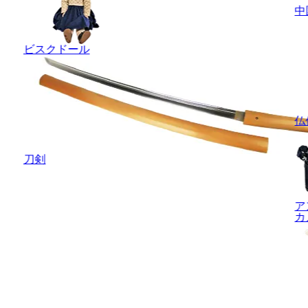
中
ビスクドール
仏
刀剣
ア
カ