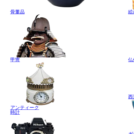
骨董品
絵
甲冑
仏
西
アンティーク
時計
ガ