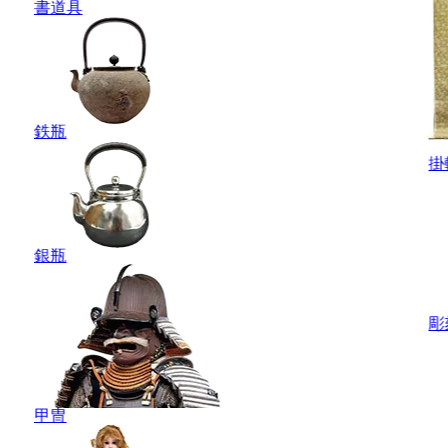
書道具
鉄瓶
掛
銀瓶
彫
甲冑