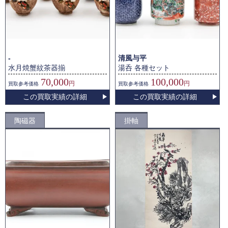
-
清風与平
水月焼蟹紋茶器揃
湯呑 各種セット
70,000
100,000
円
円
買取
参考価格
買取
参考価格
この買取実績の詳細
この買取実績の詳細
陶磁器
掛軸