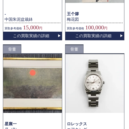
-
王个簃
中国朱泥盆栽鉢
梅花図
15,000
100,000
円
円
買取
参考価格
買取
参考価格
この買取実績の詳細
この買取実績の詳細
骨董
骨董
星襄一
ロレックス