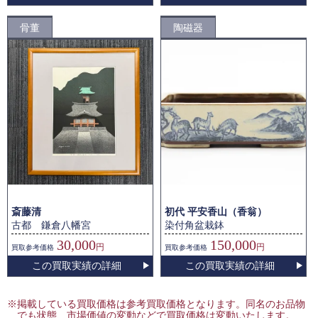
骨董
陶磁器
斎藤清
初代 平安香山（香翁）
古都 鎌倉八幡宮
染付角盆栽鉢
30,000
150,000
円
円
買取
参考価格
買取
参考価格
この買取実績の詳細
この買取実績の詳細
※掲載している買取価格は参考買取価格となります。同名のお品物
でも状態、市場価値の変動などで買取価格は変動いたします。