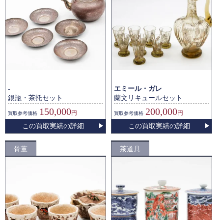
-
エミール・ガレ
銀瓶・茶托セット
蘭文リキュールセット
150,000
200,000
円
円
買取
参考価格
買取
参考価格
この買取実績の詳細
この買取実績の詳細
骨董
茶道具