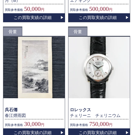
月（B）
エアキング
50,000
500,000
円
円
買取
参考価格
買取
参考価格
この買取実績の詳細
この買取実績の詳細
骨董
骨董
呉石僊
ロレックス
春江煙雨図
チェリーニ チェリニウム
30,000
750,000
円
円
買取
参考価格
買取
参考価格
この買取実績の詳細
この買取実績の詳細