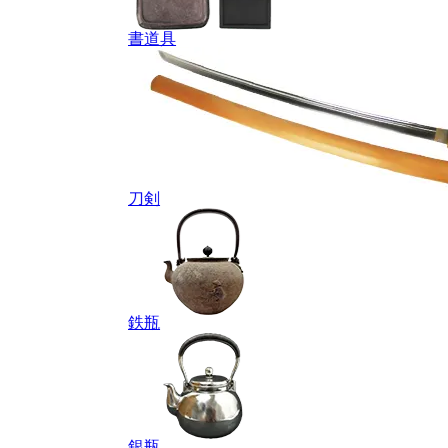
書道具
刀剣
鉄瓶
銀瓶