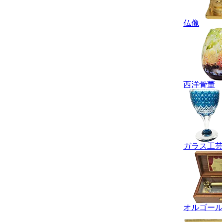
仏像
西洋骨董
ガラス工
オルゴー