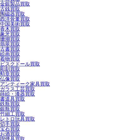
金銀製品買取
古銭買取
陶磁器買取
西洋骨董買取
中国美術買取
香木買取
象牙買取
珊瑚買取
翡翠買取
古書買取
絵画買取
着物買取
ビスクドール買取
彫刻買取
勲章買取
仏像買取
アンティーク家具買取
ガラス工芸買取
蒔絵・漆器買取
書道具買取
鉄瓶買取
銀瓶買取
竹細工買取
レトロ玩具買取
切手買取
宝石買取
お酒買取
喫煙具買取