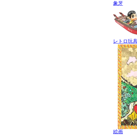
象牙
レトロ玩
絵画