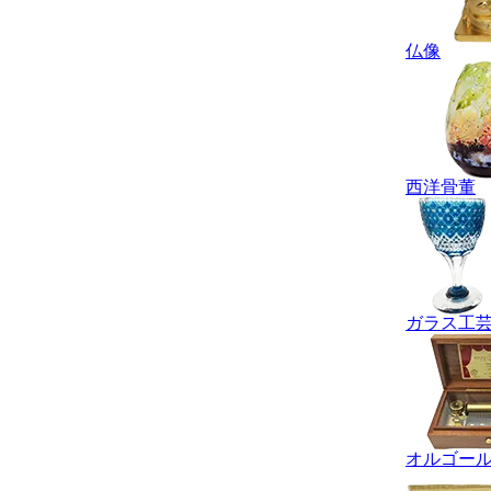
仏像
西洋骨董
ガラス工
オルゴー