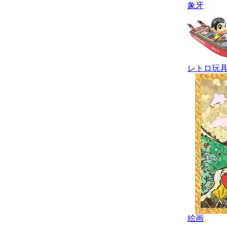
象牙
レトロ玩
絵画