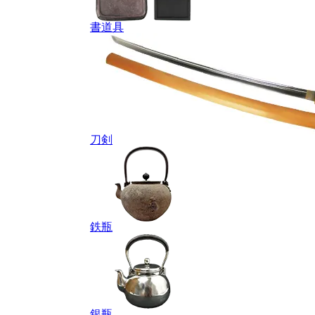
書道具
刀剣
鉄瓶
銀瓶