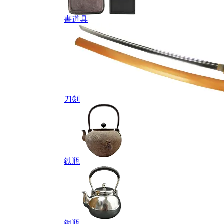
書道具
刀剣
鉄瓶
銀瓶