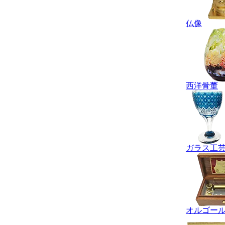
仏像
西洋骨董
ガラス工
オルゴー