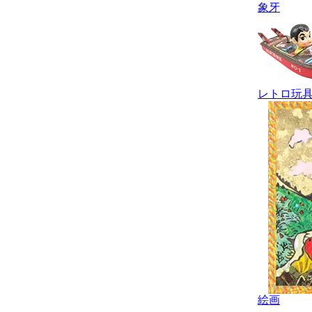
象牙
レトロ玩
絵画