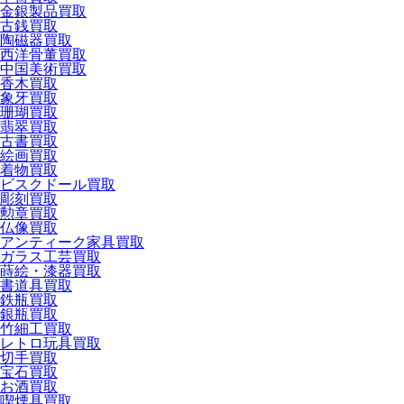
金銀製品買取
古銭買取
陶磁器買取
西洋骨董買取
中国美術買取
香木買取
象牙買取
珊瑚買取
翡翠買取
古書買取
絵画買取
着物買取
ビスクドール買取
彫刻買取
勲章買取
仏像買取
アンティーク家具買取
ガラス工芸買取
蒔絵・漆器買取
書道具買取
鉄瓶買取
銀瓶買取
竹細工買取
レトロ玩具買取
切手買取
宝石買取
お酒買取
喫煙具買取