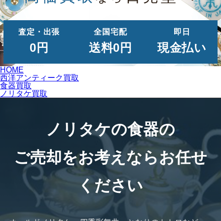
査定・出張
全国宅配
即日
0円
送料0円
現金払い
HOME
西洋アンティーク買取
食器買取
ノリタケ買取
ノリタケの食器の
ご売却をお考えならお任せ
ください