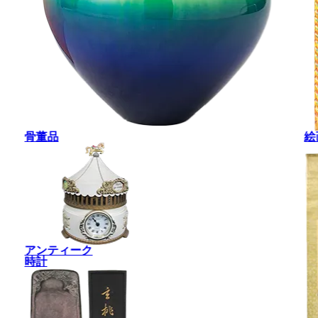
骨董品
絵
アンティーク
時計