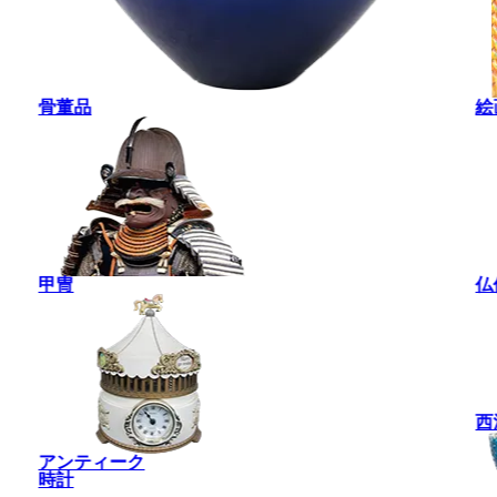
骨董品
絵
甲冑
仏
西
アンティーク
時計