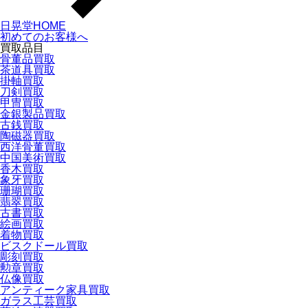
日晃堂HOME
初めてのお客様へ
買取品目
骨董品買取
茶道具買取
掛軸買取
刀剣買取
甲冑買取
金銀製品買取
古銭買取
陶磁器買取
西洋骨董買取
中国美術買取
香木買取
象牙買取
珊瑚買取
翡翠買取
古書買取
絵画買取
着物買取
ビスクドール買取
彫刻買取
勲章買取
仏像買取
アンティーク家具買取
ガラス工芸買取