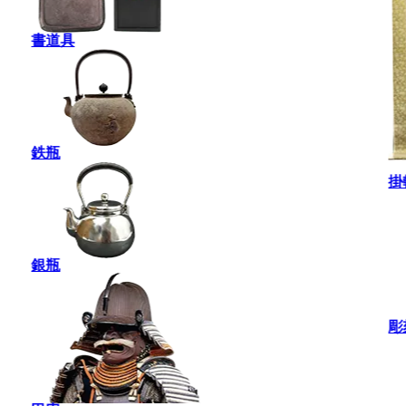
書道具
鉄瓶
掛
銀瓶
彫