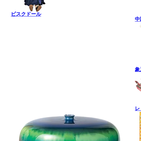
ビスクドール
中
象
レ