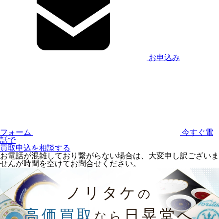
お申込み
フォーム
今すぐ電
話で
買取申込を相談する
お電話が混雑しており繋がらない場合は、大変申し訳ございま
せんが時間を空けてお問合せください。
ノリタケ
の
高価買取
日晃堂へ
なら