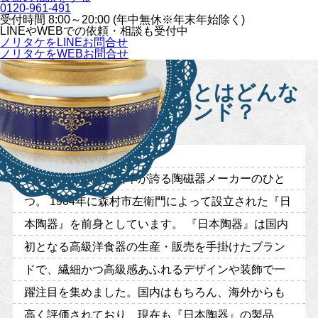
0120-961-491
受付時間 8:00～20:00 (年中無休※年末年始除く)
LINEや
WEBでの依頼・相談も受付中
ノリタケをLINEお問合せ
ノリタケをWEBお問合せ
ノリタケとはどんな
ブランド？
『ノリタケ』は、日本が誇る陶磁器メーカーのひと
つ。 1904年に森村市左衛門によって設立された『日
本陶器』を前身としています。 『日本陶器』は国内
初となる高級洋食器の生産・販売を手掛けたブラン
ドで、繊細かつ高級感あふれるデザインや装飾で一
躍注目を集めました。国内はもちろん、海外からも
高く評価されており、現在も『日本陶器』の製品