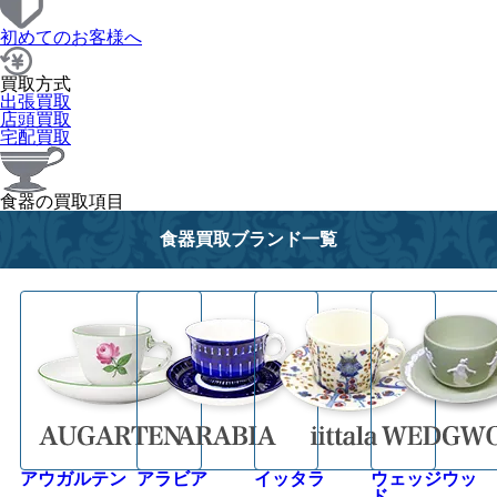
初めてのお客様へ
買取方式
出張買取
店頭買取
宅配買取
食器の買取項目
食器買取ブランド一覧
アウガルテン
アラビア
イッタラ
ウェッジウッ
ド