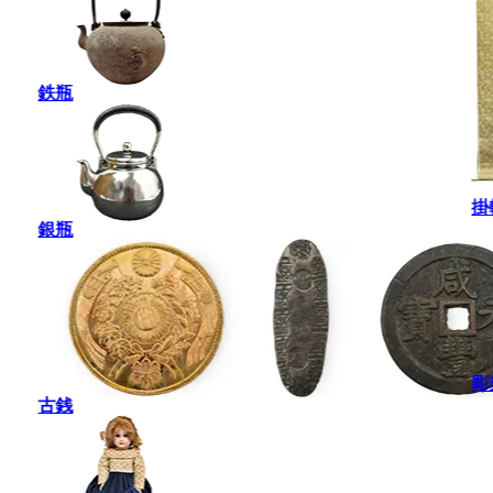
鉄瓶
掛
銀瓶
彫
古銭