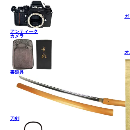
ガ
アンティーク
カメラ
オ
書道具
刀剣