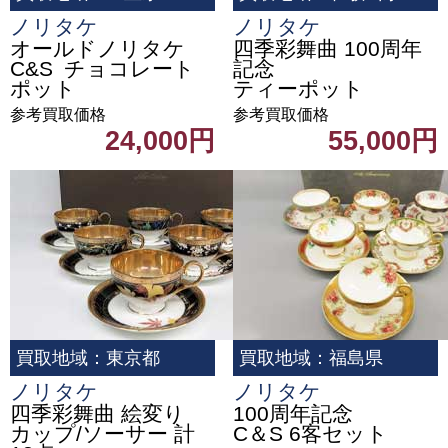
ノリタケ
ノリタケ
オールドノリタケ
四季彩舞曲 100周年
C&S チョコレート
記念
ポット
ティーポット
参考買取価格
参考買取価格
24,000円
55,000円
買取地域：東京都
買取地域：福島県
ノリタケ
ノリタケ
四季彩舞曲 絵変り
100周年記念
カップ/ソーサー 計
C＆S 6客セット