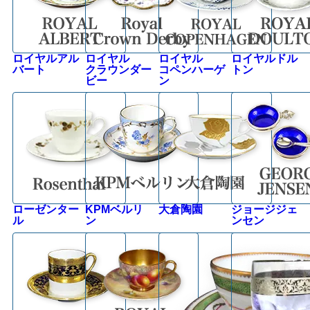
ロイヤルアル
ロイヤル
ロイヤル
ロイヤルドル
バート
クラウンダー
コペンハーゲ
トン
ビー
ン
ローゼンター
KPMベルリ
大倉陶園
ジョージジェ
ル
ン
ンセン