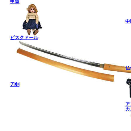
甲冑
中
ビスクドール
仏
刀剣
ア
カ