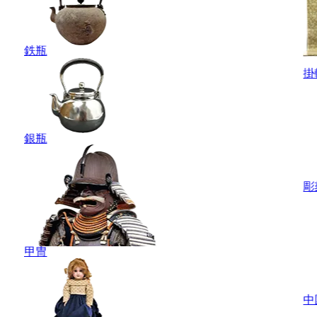
鉄瓶
掛
銀瓶
彫
甲冑
中