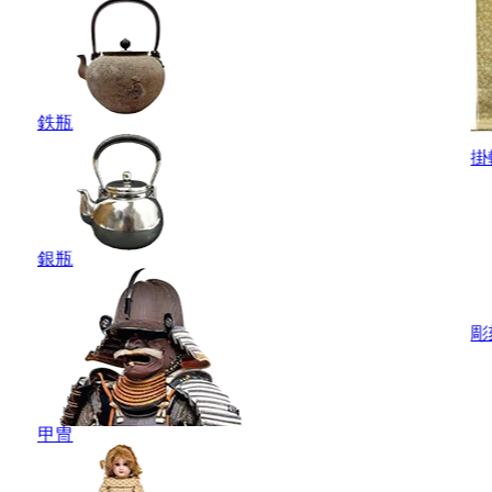
鉄瓶
掛
銀瓶
彫
甲冑