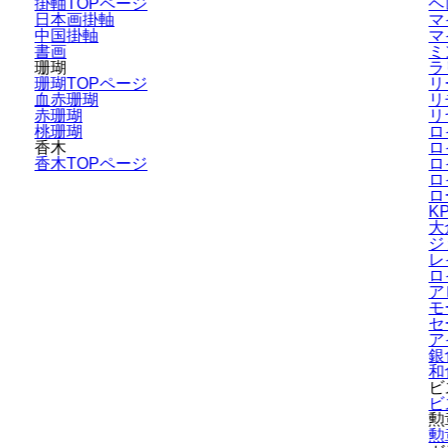
掛軸TOPページ
ヘ
日本画掛軸
マ
中国掛軸
マ
書画
ミ
珊瑚
ラ
珊瑚TOPページ
リ
血赤珊瑚
リ
赤珊瑚
リ
桃珊瑚
ロ
香木
ロ
香木TOPページ
ロ
ロ
ロ
K
大
ジ
レ
ロ
ア
モ
セ
ア
銀
和
ビ
ビ
勲
勲