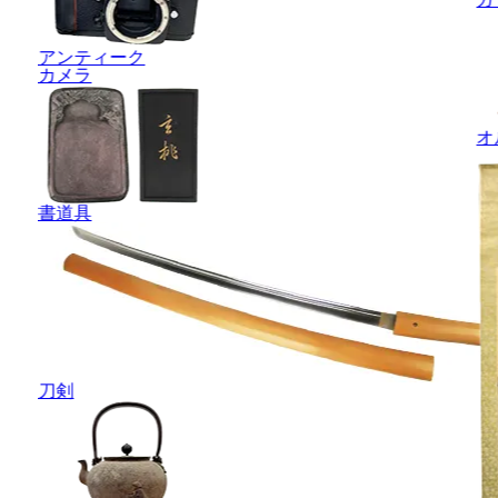
アンティーク
カメラ
オ
書道具
刀剣