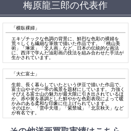
梅原龍三郎の代表作
「横臥裸婦」
エキゾチックな色調の背景に、鮮烈な色彩の裸婦を
荒々しくも繊細な筆致で描いた作品です。 「桃山美
術」「琳派」「文人画」など、日本の伝統的な画法
に、西洋で学んだ油彩画の技法を組み合わせた手法が
生かされています。
「大仁富士」
生前、長く暮らしていたという伊豆で描いた作品で、
富士山やその一帯の風景を題材にしています。 力強く
そびえる富士山の魅力が最大限に引き出されているほ
か、赤や黄を基調とした鮮やかな色彩表現によって暖
かみのある柔和な印象に仕上げられています。
そのほか、「雲中天壇」「紫禁城」「北京秋天」など
が有名です。
その他洋画買取実績はこちら