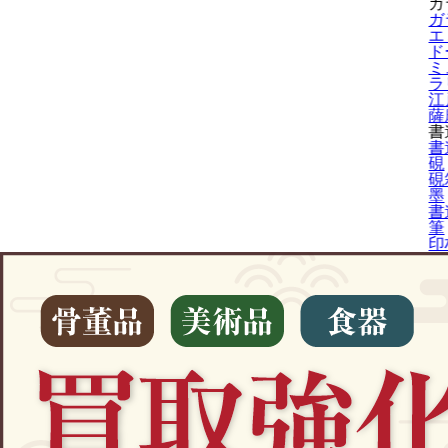
ガ
ガ
エ
ド
ミ
ラ
江
薩
書
書
硯
硯
墨
書
筆
印