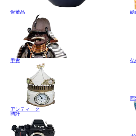
骨董品
絵
甲冑
仏
西
アンティーク
時計
ガ