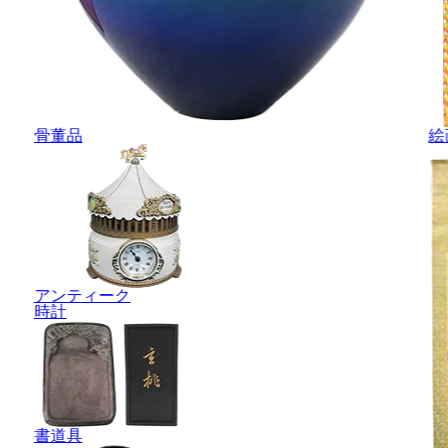
骨董品
絵
アンティーク
時計
書道具