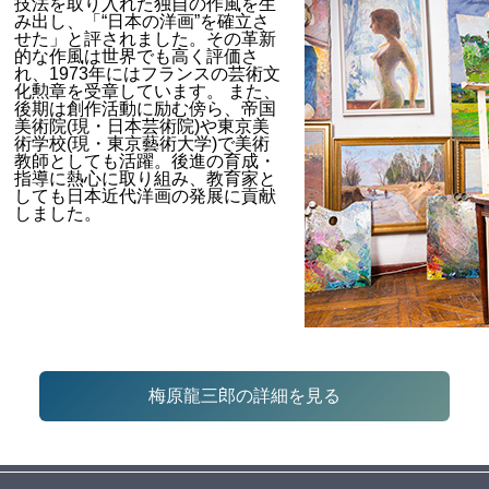
技法を取り入れた独自の作風を生
み出し、「“日本の洋画”を確立さ
せた」と評されました。その革新
的な作風は世界でも高く評価さ
れ、1973年にはフランスの芸術文
化勲章を受章しています。 また、
後期は創作活動に励む傍ら、帝国
美術院(現・日本芸術院)や東京美
術学校(現・東京藝術大学)で美術
教師としても活躍。後進の育成・
指導に熱心に取り組み、教育家と
しても日本近代洋画の発展に貢献
しました。
梅原龍三郎の詳細を見る