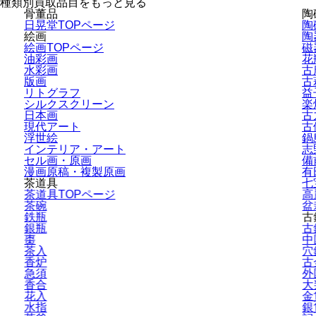
種類別買取品目をもっと見る
骨董品
陶
日晃堂TOPページ
陶
絵画
陶
絵画TOPページ
磁
油彩画
花
水彩画
古
版画
古
リトグラフ
益
シルクスクリーン
楽
日本画
古
現代アート
古
浮世絵
鍋
インテリア・
アート
志
セル画・原画
備
漫画原稿・
複製原画
有
茶道具
七
茶道具TOPページ
高
茶碗
盆
鉄瓶
古
銀瓶
古
棗
中
茶入
穴
香炉
古
急須
外
香合
大
花入
金
水指
銀