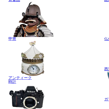
甲冑
仏
西
アンティーク
時計
ガ