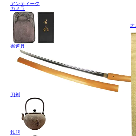
アンティーク
カメラ
オ
書道具
刀剣
鉄瓶