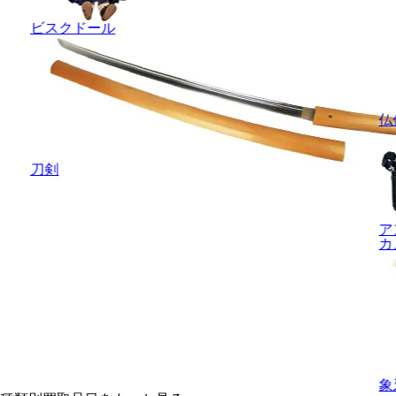
ビスクドール
仏
刀剣
ア
カ
象