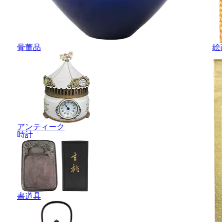
骨董品
絵
アンティーク
時計
書道具