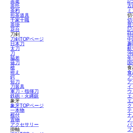
茶釜
記
茶托
古
茶杓
ミ
煎茶道具
切
千家十職
切
茶掛
普
花台
記
刀剣
特
刀剣TOPページ
中
日本刀
趣
太刀
航
刀
沖
脇差
年
薙刀
国
槍
食
拵え
食
鍔
ア
短刀
ア
刀装具
イ
軍刀・指揮刀
ウ
鉄砲・火縄銃
エ
象牙
エ
象牙TOPページ
ク
一本物
テ
根付
ナ
置物
ノ
アクセサリー
バ
掛軸
フ