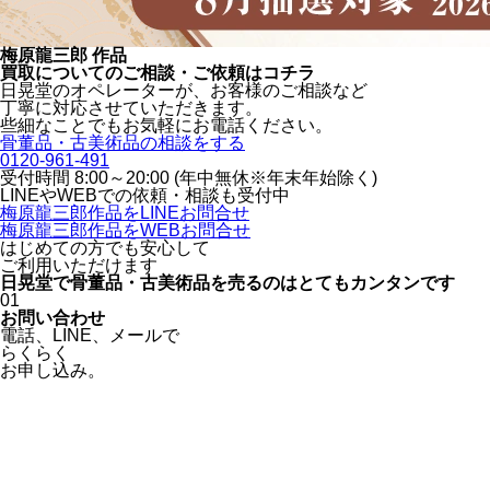
梅原龍三郎 作品
買取についてのご相談・ご依頼はコチラ
日晃堂のオペレーターが、お客様のご相談など
丁寧に対応させていただきます。
些細なことでもお気軽にお電話ください。
骨董品・古美術品の相談をする
0120-961-491
受付時間 8:00～20:00 (年中無休※年末年始除く)
LINEや
WEBでの依頼・相談も受付中
梅原龍三郎作品をLINEお問合せ
梅原龍三郎作品をWEBお問合せ
はじめての方でも安心
して
ご利用いただけます
日晃堂で骨董品・古美術品を
売るのはとても
カンタン
です
01
お問い合わせ
電話、
LINE、
メールで
らくらく
お申し込み。