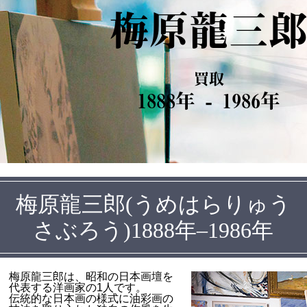
梅原龍三
買取
1888年 - 1986年
梅原龍三郎(うめはらりゅう
さぶろう)1888年–1986年
梅原龍三郎は、昭和の日本画壇を
代表する洋画家の1人です。
伝統的な日本画の様式に油彩画の