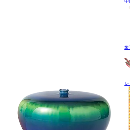
中
象
レ