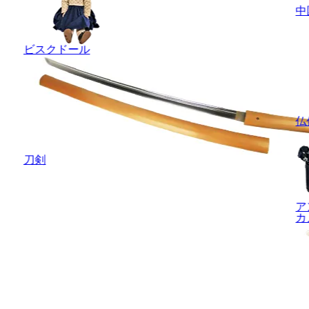
中
ビスクドール
仏
刀剣
ア
カ