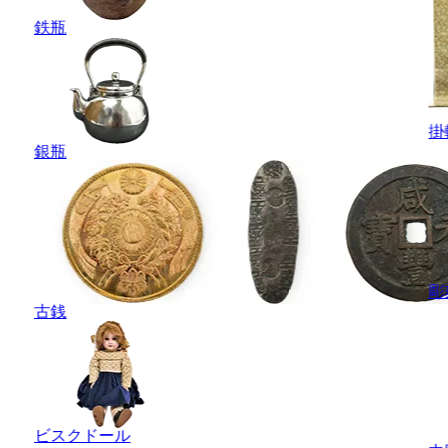
鉄瓶
掛
銀瓶
彫
古銭
ビスクドール