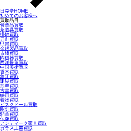
日晃堂HOME
初めてのお客様へ
買取品目
骨董品買取
茶道具買取
掛軸買取
刀剣買取
甲冑買取
金銀製品買取
古銭買取
陶磁器買取
西洋骨董買取
中国美術買取
香木買取
象牙買取
珊瑚買取
翡翠買取
古書買取
絵画買取
着物買取
ビスクドール買取
彫刻買取
勲章買取
仏像買取
アンティーク家具買取
ガラス工芸買取