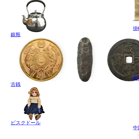
掛
銀瓶
彫
古銭
ビスクドール
中