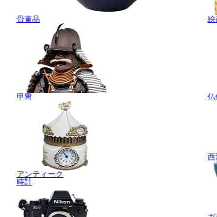
骨董品
絵
甲冑
仏
西
アンティーク
時計
ガ