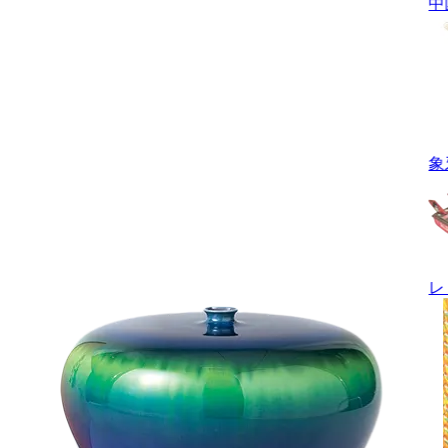
中
象
レ