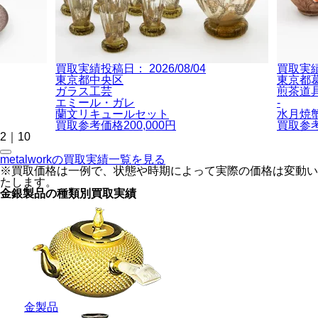
買取実績投稿日：
2026/08/04
買取実
東京都中央区
東京都
ガラス工芸
煎茶道
エミール・ガレ
-
蘭文リキュールセット
水月焼
買取参考価格
200,000
円
買取参
2
｜
10
metalworkの買取実績一覧を見る
※買取価格は一例で、状態や時期によって実際の価格は変動い
たします。
金銀製品の種類別買取実績
金製品