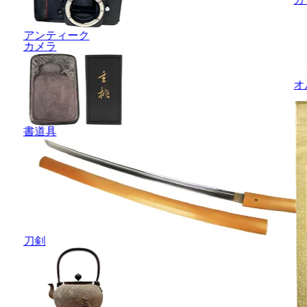
アンティーク
カメラ
オ
書道具
刀剣