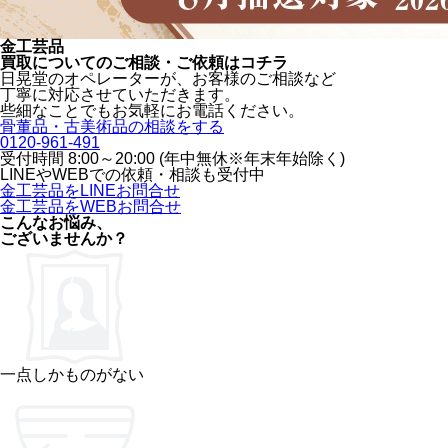
金工芸品
買取についてのご相談・ご依頼はコチラ
日晃堂のオペレーターが、お客様のご相談など
丁寧に対応させていただきます。
些細なことでもお気軽にお電話ください。
骨董品・古美術品の相談をする
0120-961-491
受付時間 8:00～20:00 (年中無休※年末年始除く)
LINEや
WEBでの依頼・相談も受付中
金工芸品をLINEお問合せ
金工芸品をWEBお問合せ
こんなお悩み、
ございませんか？
一点しかものがない