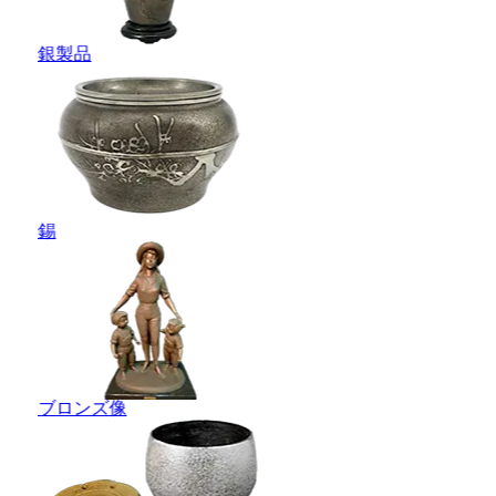
銀製品
錫
ブロンズ像