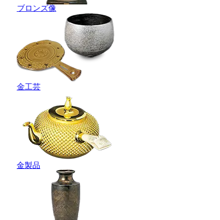
ブロンズ像
金工芸
金製品