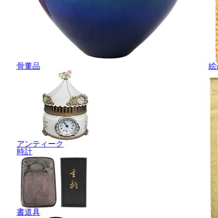
骨董品
絵
アンティーク
時計
書道具