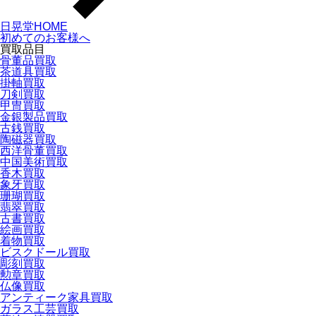
日晃堂HOME
初めてのお客様へ
買取品目
骨董品買取
茶道具買取
掛軸買取
刀剣買取
甲冑買取
金銀製品買取
古銭買取
陶磁器買取
西洋骨董買取
中国美術買取
香木買取
象牙買取
珊瑚買取
翡翠買取
古書買取
絵画買取
着物買取
ビスクドール買取
彫刻買取
勲章買取
仏像買取
アンティーク家具買取
ガラス工芸買取