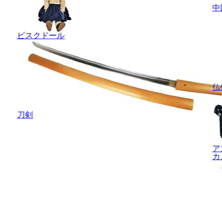
中
ビスクドール
仏
刀剣
ア
カ