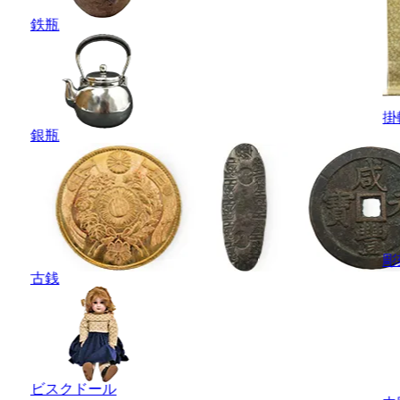
鉄瓶
掛
銀瓶
彫
古銭
ビスクドール