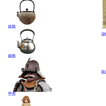
鉄瓶
掛
銀瓶
彫
甲冑