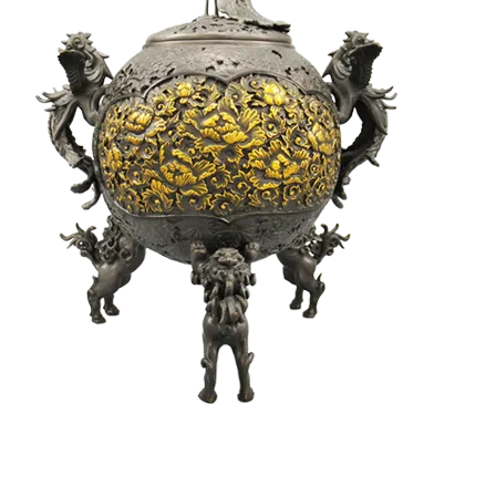
金工芸品買取
なら、
専門店
の
日晃堂
へ