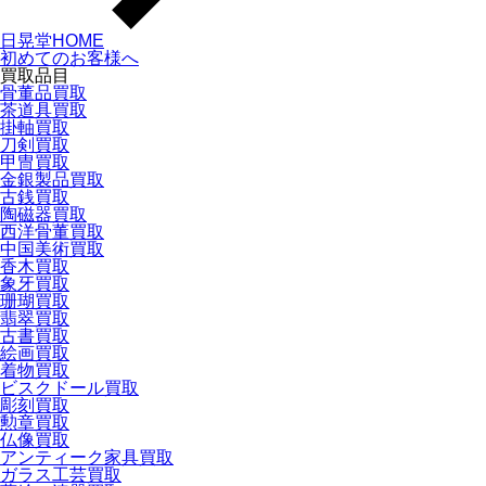
日晃堂HOME
初めてのお客様へ
買取品目
骨董品買取
茶道具買取
掛軸買取
刀剣買取
甲冑買取
金銀製品買取
古銭買取
陶磁器買取
西洋骨董買取
中国美術買取
香木買取
象牙買取
珊瑚買取
翡翠買取
古書買取
絵画買取
着物買取
ビスクドール買取
彫刻買取
勲章買取
仏像買取
アンティーク家具買取
ガラス工芸買取