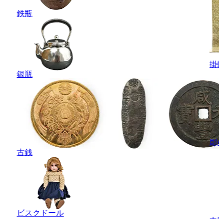
鉄瓶
掛
銀瓶
彫
古銭
ビスクドール