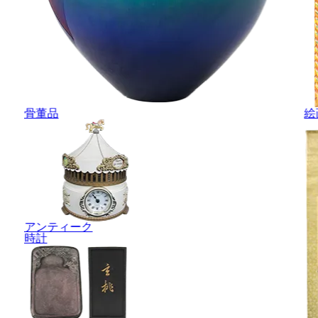
骨董品
絵
アンティーク
時計