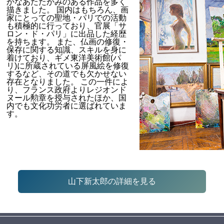
かなあたたかみのある作品を多く
描きました。 国内はもちろん、画
家にとっての聖地・パリでの活動
も積極的に行っており、官展「サ
ロン・ド・パリ」に出品した経歴
を持ちます。 また、仏画の修復・
保存に関する知識、スキルを身に
着けており、ギメ東洋美術館(パ
リ)に所蔵されている屏風絵を修復
するなど、その道でも欠かせない
存在となりました。 この一件によ
り、フランス政府よりレジオンド
ヌール勲章を授与されたほか、国
内でも文化功労者に選ばれていま
す。
山下新太郎の詳細を見る