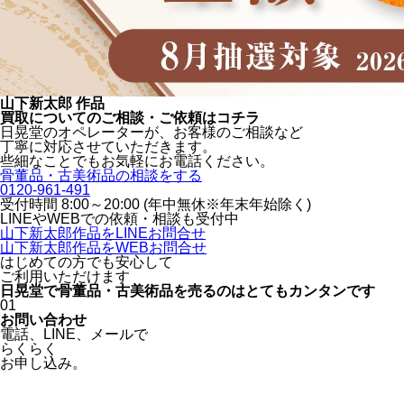
山下新太郎 作品
買取についてのご相談・ご依頼はコチラ
日晃堂のオペレーターが、お客様のご相談など
丁寧に対応させていただきます。
些細なことでもお気軽にお電話ください。
骨董品・古美術品の相談をする
0120-961-491
受付時間 8:00～20:00 (年中無休※年末年始除く)
LINEや
WEBでの依頼・相談も受付中
山下新太郎作品をLINEお問合せ
山下新太郎作品をWEBお問合せ
はじめての方でも安心
して
ご利用いただけます
日晃堂で骨董品・古美術品を
売るのはとても
カンタン
です
01
お問い合わせ
電話、
LINE、
メールで
らくらく
お申し込み。