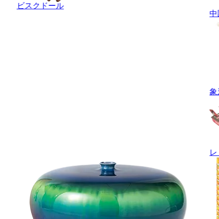
ビスクドール
中
象
レ