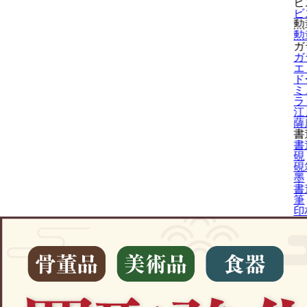
ビ
ビ
勲
勲
ガ
ガ
エ
ド
ミ
ラ
江
薩
書
書
硯
硯
墨
書
筆
印