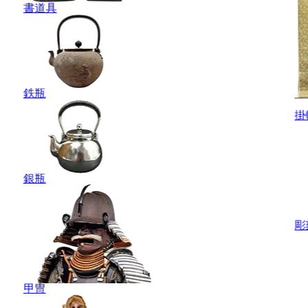
書道具
鉄瓶
掛
銀瓶
彫
甲冑