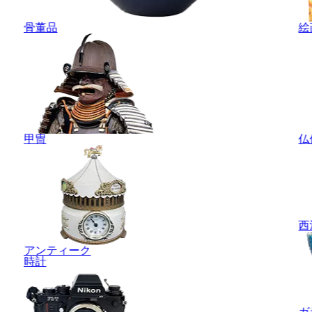
骨董品
絵
甲冑
仏
西
アンティーク
時計
ガ