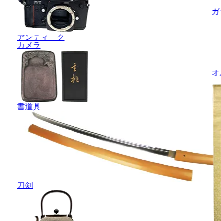
ガ
アンティーク
カメラ
オ
書道具
刀剣