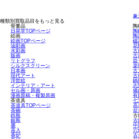
象
種類別買取品目をもっと見る
骨董品
陶
日晃堂TOPページ
陶
絵画
陶
絵画TOPページ
磁
油彩画
花
水彩画
古
版画
古
リトグラフ
益
シルクスクリーン
楽
日本画
古
現代アート
古
浮世絵
鍋
インテリア・
アート
志
セル画・原画
備
漫画原稿・
複製原画
有
茶道具
七
茶道具TOPページ
高
茶碗
盆
鉄瓶
古
銀瓶
古
棗
中
茶入
穴
香炉
古