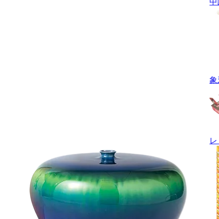
中
象
レ