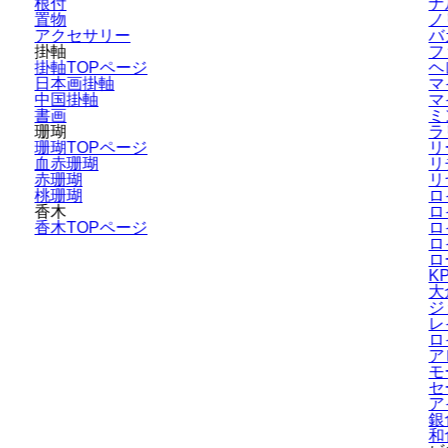
根付
ナ
置物
ノ
アクセサリー
バ
掛軸
フ
掛軸TOPページ
ヘ
日本画掛軸
マ
中国掛軸
マ
書画
ミ
珊瑚
ラ
珊瑚TOPページ
リ
血赤珊瑚
リ
赤珊瑚
リ
桃珊瑚
ロ
香木
ロ
香木TOPページ
ロ
ロ
ロ
K
大
ジ
レ
ロ
ア
モ
セ
ア
銀
和