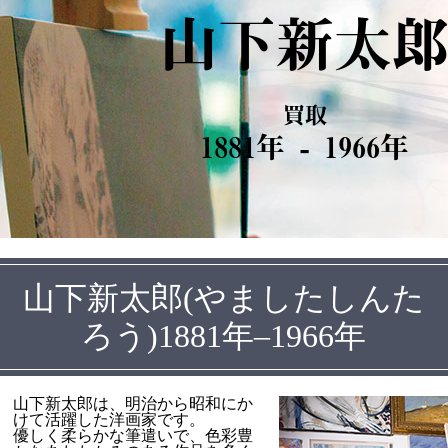
山下新太
買取
1881年 - 1966年
山下新太郎(やましたしんた
ろう)1881年–1966年
山下新太郎は、明治から昭和にか
けて活躍した洋画家です。
優しく柔らかな筆遣いで、色彩豊