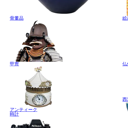
骨董品
絵
甲冑
仏
西
アンティーク
時計