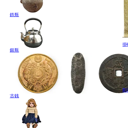
鉄瓶
掛
銀瓶
彫
古銭