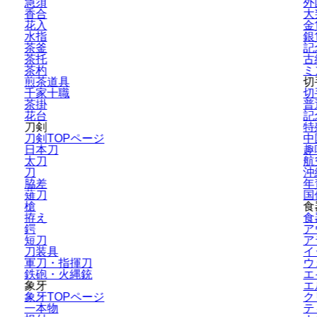
急須
外
香合
大
花入
金
水指
銀
茶釜
記
茶托
古
茶杓
ミ
煎茶道具
切
千家十職
切
茶掛
普
花台
記
刀剣
特
刀剣TOPページ
中
日本刀
趣
太刀
航
刀
沖
脇差
年
薙刀
国
槍
食
拵え
食
鍔
ア
短刀
ア
刀装具
イ
軍刀・指揮刀
ウ
鉄砲・火縄銃
エ
象牙
エ
象牙TOPページ
ク
一本物
テ