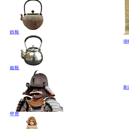
鉄瓶
掛
銀瓶
彫
甲冑