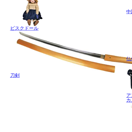
中
ビスクドール
仏
刀剣
ア
カ