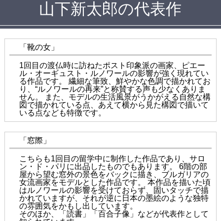
山下新太郎の代表作
「靴の女」
1回目の渡仏時に訪ねたポスト印象派の画家、ピエー
ル・オーギュスト・ルノワールの影響が強く現れてい
る作品です。 繊細な筆致、鮮やかな色調で描かれてお
り、“ルノワールの再来”と称賛する声も少なくありま
せん。 また、モデルの生活風景がうかがえる自然な構
図で描かれている点、あえて横から見た構図で描いて
いる点なども特徴です。
「窓際」
こちらも1回目の留学中に制作した作品であり、サロ
ン・ド・パリに出品したものでもあります。 6階の部
屋から望む窓外の景色をバックに描き、ブルガリアの
女流画家をモデルとした作品です。 本作品を描いた頃
はルノワールの影響を受けておらず、固いタッチで描
かれていますが、それが逆に日本の墨絵のような独特
の雰囲気をかもし出しています。
そのほか、「読書」「百合子像」などが代表作として