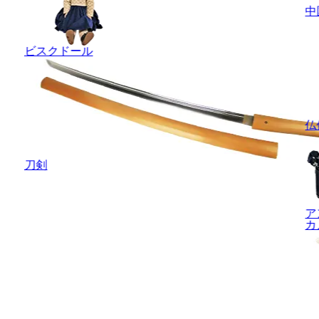
中
ビスクドール
仏
刀剣
ア
カ