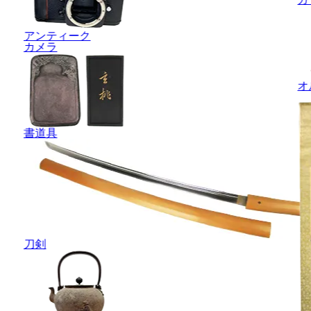
アンティーク
カメラ
オ
書道具
刀剣