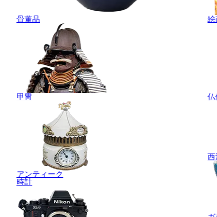
骨董品
絵
甲冑
仏
西
アンティーク
時計
ガ