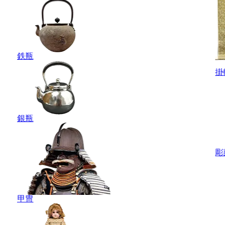
鉄瓶
掛
銀瓶
彫
甲冑