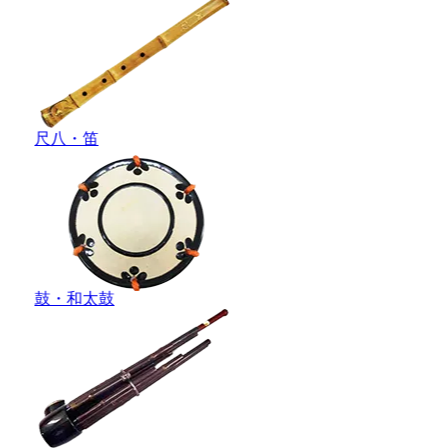
尺八・笛
鼓・和太鼓