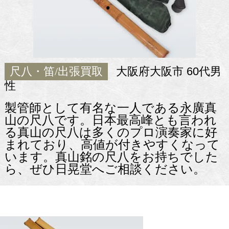
尺八・笛/出張買取
大阪府大阪市 60代男
性
製管師として有名な一人である永廣真
山の尺八です。日本最高峰とも言われ
る真山の尺八は多くのプロ演奏家に好
まれており、高値が付きやすくなって
います。真山銘の尺八をお持ちでした
ら、ぜひ日晃堂へご相談ください。