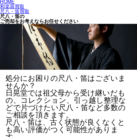
HOME
和楽器買取
尺八・笛買取
尺八・笛の
ご売却をお考えならお任せください
処分にお困りの尺八・笛はございま
せんか？
日晃堂では祖父母から受け継いだも
の、コレクション、引っ越し整理な
どで片づけたい尺八・笛など多数の
ご相談を頂きます。
尺八・笛は、古く状態が良くなくと
も高い評価がつく可能性がありま
す。