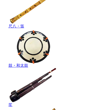
尺八・笛
鼓・和太鼓
笙