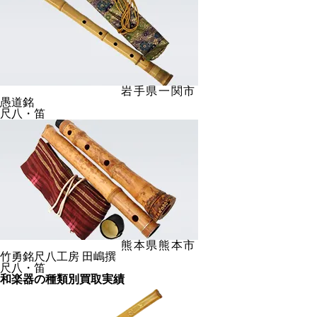
岩手県一関市
愚道銘
尺八・笛
熊本県熊本市
竹勇銘尺八工房 田嶋撰
尺八・笛
和楽器の種類別買取実績