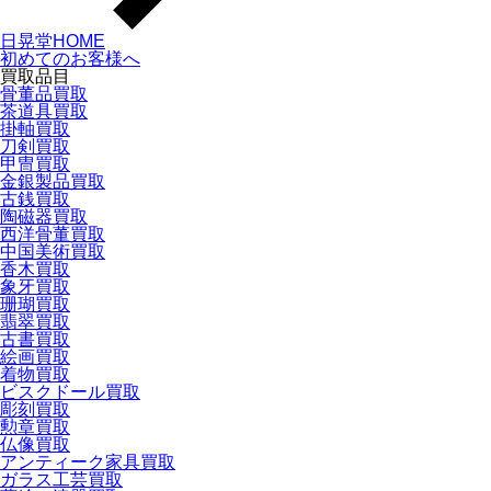
日晃堂HOME
初めてのお客様へ
買取品目
骨董品買取
茶道具買取
掛軸買取
刀剣買取
甲冑買取
金銀製品買取
古銭買取
陶磁器買取
西洋骨董買取
中国美術買取
香木買取
象牙買取
珊瑚買取
翡翠買取
古書買取
絵画買取
着物買取
ビスクドール買取
彫刻買取
勲章買取
仏像買取
アンティーク家具買取
ガラス工芸買取