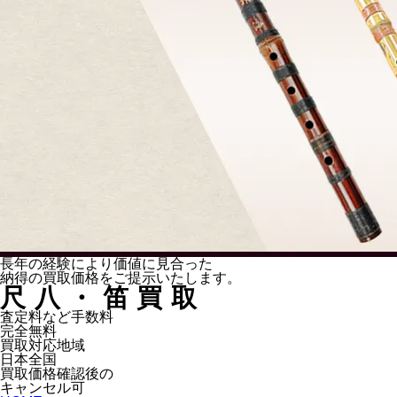
長年の経験により
価値に見合った
納得の
買取価格をご提示いたします。
尺八・笛買取
査定料など手数料
完全無料
買取対応地域
日本全国
買取価格確認後の
キャンセル可