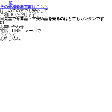
笙
その他和楽器買取はこちら
はじめての方でも安心
して
ご利用いただけます
日晃堂で骨董品・古美術品を
売るのはとても
カンタン
です
01
お問い合わせ
電話、
LINE、
メールで
らくらく
お申し込み。