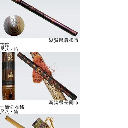
滋賀県彦根市
古銘
尺八・笛
新潟県長岡市
一節切 在銘
尺八・笛