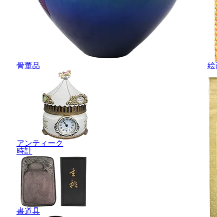
骨董品
絵
アンティーク
時計
書道具