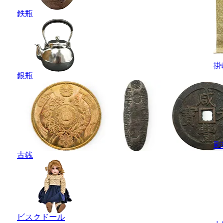
鉄瓶
掛
銀瓶
彫
古銭
ビスクドール