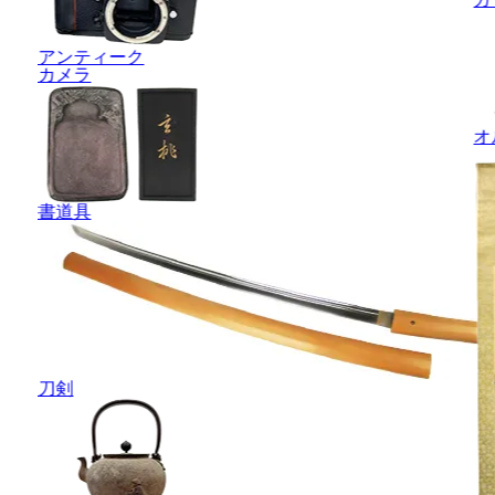
アンティーク
カメラ
オ
書道具
刀剣