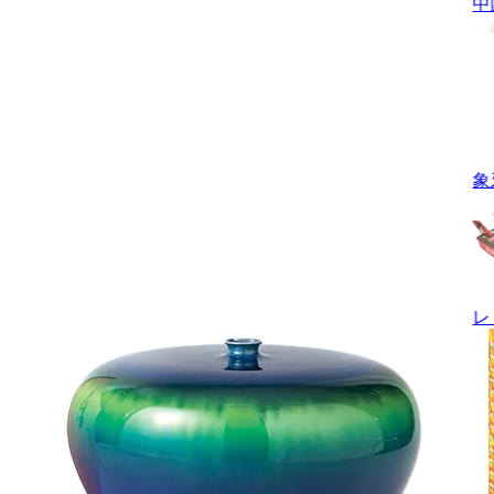
中
象
レ