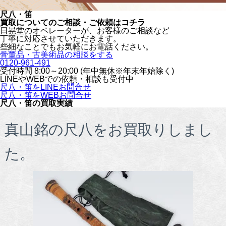
尺八・笛
買取についてのご相談・ご依頼はコチラ
日晃堂のオペレーターが、お客様のご相談など
丁寧に対応させていただきます。
些細なことでもお気軽にお電話ください。
骨董品・古美術品の相談をする
0120-961-491
受付時間 8:00～20:00 (年中無休※年末年始除く)
LINEや
WEBでの依頼・相談も受付中
尺八・笛をLINEお問合せ
尺八・笛をWEBお問合せ
尺八・笛の買取実績
真山銘の尺八をお買取りしまし
た。