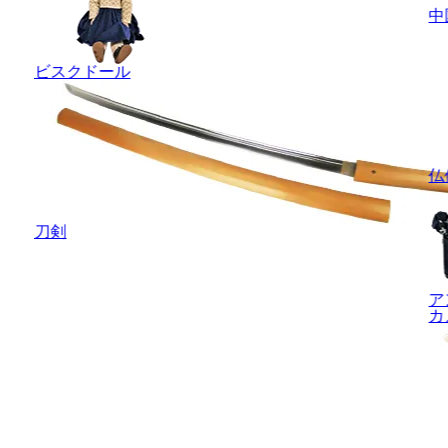
中
ビスクドール
仏
刀剣
ア
カ