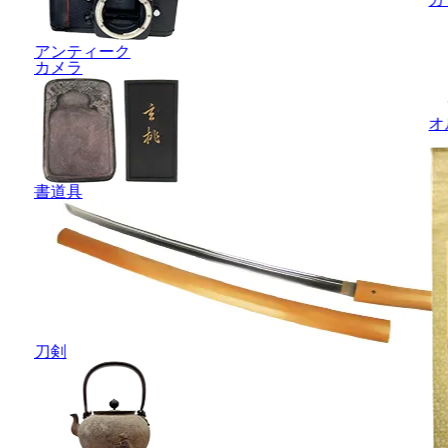
アンティーク
カメラ
オ
書道具
刀剣