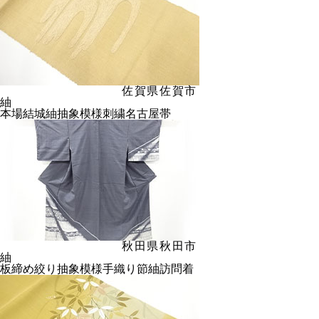
佐賀県佐賀市
紬
本場結城紬抽象模様刺繍名古屋帯
秋田県秋田市
紬
板締め絞り抽象模様手織り節紬訪問着