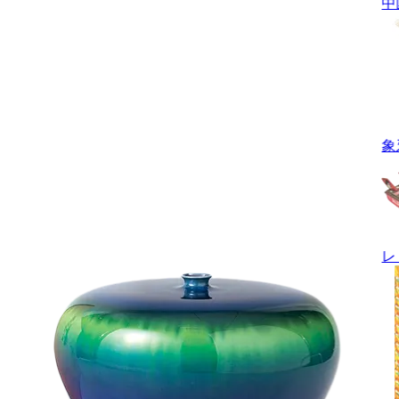
中
象
レ