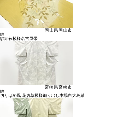
岡山県岡山市
紬
紗紬萩模様名古屋帯
宮崎県宮崎市
紬
切りばめ風 花唐草模様織り出し本場白大島紬