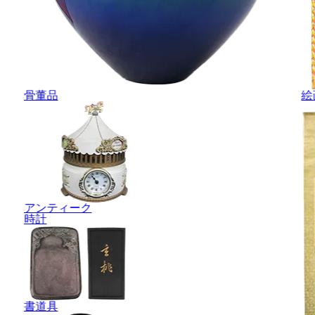
骨董品
絵
アンティーク
時計
書道具