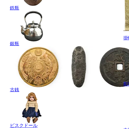
鉄瓶
掛
銀瓶
彫
古銭
ビスクドール