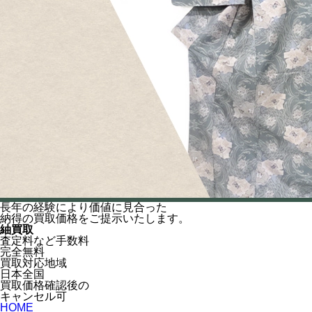
長年の経験により
価値に見合った
納得の
買取価格をご提示いたします。
紬買取
査定料など手数料
完全無料
買取対応地域
日本全国
買取価格確認後の
キャンセル可
HOME