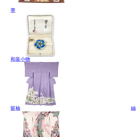
帯
和装小物
留袖
紬