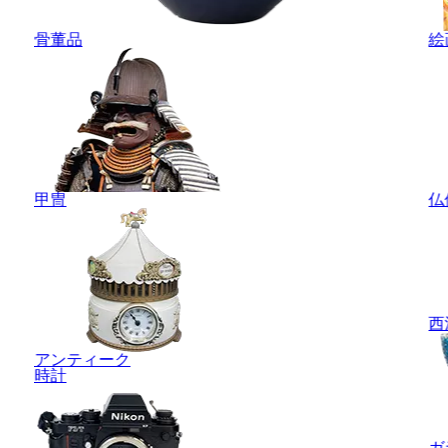
骨董品
絵
甲冑
仏
西
アンティーク
時計
ガ