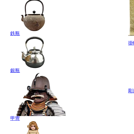
鉄瓶
掛
銀瓶
彫
甲冑