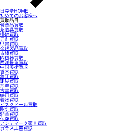
日晃堂HOME
初めてのお客様へ
買取品目
骨董品買取
茶道具買取
掛軸買取
刀剣買取
甲冑買取
金銀製品買取
古銭買取
陶磁器買取
西洋骨董買取
中国美術買取
香木買取
象牙買取
珊瑚買取
翡翠買取
古書買取
絵画買取
着物買取
ビスクドール買取
彫刻買取
勲章買取
仏像買取
アンティーク家具買取
ガラス工芸買取