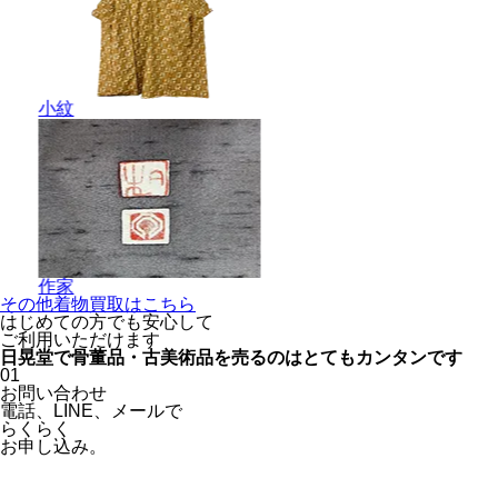
小紋
作家
その他着物買取はこちら
はじめての方でも安心
して
ご利用いただけます
日晃堂で骨董品・古美術品を
売るのはとても
カンタン
です
01
お問い合わせ
電話、
LINE、
メールで
らくらく
お申し込み。