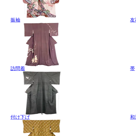
振袖
友
訪問着
帯
付け下げ
和