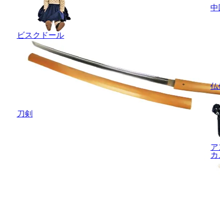
中
ビスクドール
仏
刀剣
ア
カ