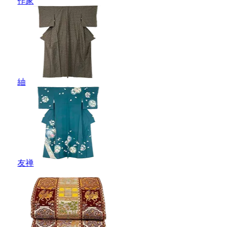
作家
紬
友禅