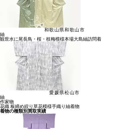
和歌山県和歌山市
紬
観世水に尾長鳥・桜・枝梅模様本場大島紬訪問着
愛媛県松山市
紬
作家物
花織 板締め絞り草花模様手織り紬着物
着物の種類別買取実績