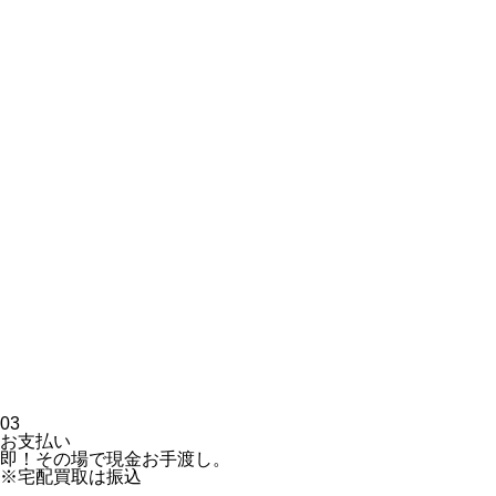
03
お支払い
即！その場で現金お手渡し。
※宅配買取は振込