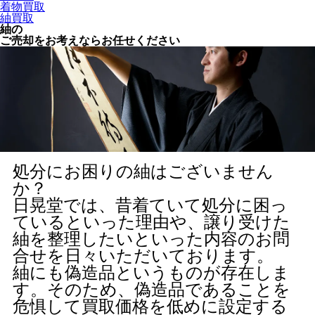
着物買取
紬買取
紬の
ご売却をお考えならお任せください
処分にお困りの紬はございません
か？
日晃堂では、昔着ていて処分に困っ
ているといった理由や、譲り受けた
紬を整理したいといった内容のお問
合せを日々いただいております。
紬にも偽造品というものが存在しま
す。そのため、偽造品であることを
危惧して買取価格を低めに設定する