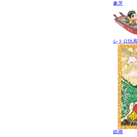
象牙
レトロ玩
絵画