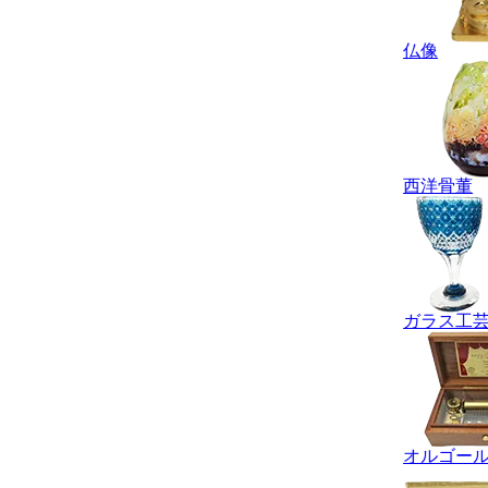
仏像
西洋骨董
ガラス工
オルゴー