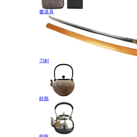
書道具
刀剣
鉄瓶
銀瓶