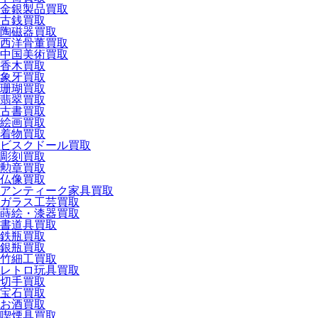
金銀製品買取
古銭買取
陶磁器買取
西洋骨董買取
中国美術買取
香木買取
象牙買取
珊瑚買取
翡翠買取
古書買取
絵画買取
着物買取
ビスクドール買取
彫刻買取
勲章買取
仏像買取
アンティーク家具買取
ガラス工芸買取
蒔絵・漆器買取
書道具買取
鉄瓶買取
銀瓶買取
竹細工買取
レトロ玩具買取
切手買取
宝石買取
お酒買取
喫煙具買取