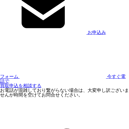
お申込み
フォーム
今すぐ電
話で
買取申込を相談する
お電話が混雑しており繋がらない場合は、大変申し訳ございま
せんが時間を空けてお問合せください。