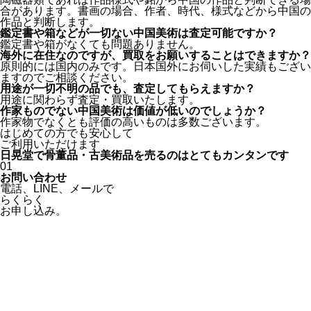
合があります。書画の場合、作者、時代、様式などから中国の
作品と判断します。
鑑定書や箱などが一切ない中国美術は査定可能ですか？
鑑定書や箱がなくても問題ありません。
海外に在住なのですが、買取をお願いすることはできますか？
原則的には国内のみです。日本国外にお伺いした実績もござい
ますのでご相談ください。
用途が一切不明の品でも、査定してもらえますか？
用途に関わらず査定・買取いたします。
作家ものでない中国美術は価値が低いのでしょうか？
作家物でなくとも評価の高いものは多数ございます。
はじめての方でも安心
して
ご利用いただけます
日晃堂で骨董品・古美術品を
売るのはとても
カンタン
です
01
お問い合わせ
電話、
LINE、
メールで
らくらく
お申し込み。