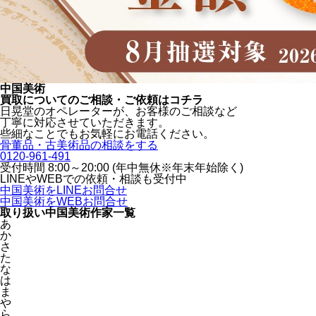
中国美術
買取についてのご相談・ご依頼はコチラ
日晃堂のオペレーターが、お客様のご相談など
丁寧に対応させていただきます。
些細なことでもお気軽にお電話ください。
骨董品・古美術品の相談をする
0120-961-491
受付時間 8:00～20:00 (年中無休※年末年始除く)
LINEや
WEBでの依頼・相談も受付中
中国美術をLINEお問合せ
中国美術をWEBお問合せ
取り扱い中国美術作家一覧
あ
か
さ
た
な
は
ま
や
ら