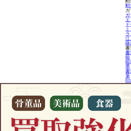
勲
勲
ガ
ガ
エ
ド
ミ
ラ
江
薩
書
書
硯
硯
墨
書
筆
印