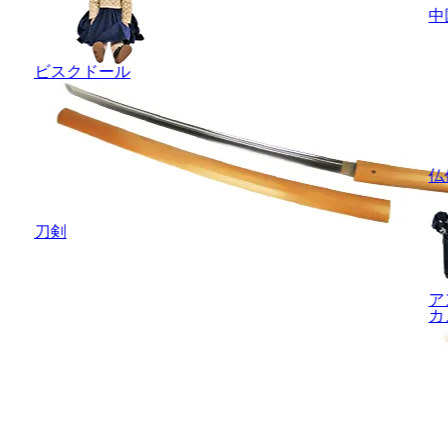
中
ビスクドール
仏
刀剣
ア
カ