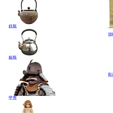
鉄瓶
掛
銀瓶
彫
甲冑