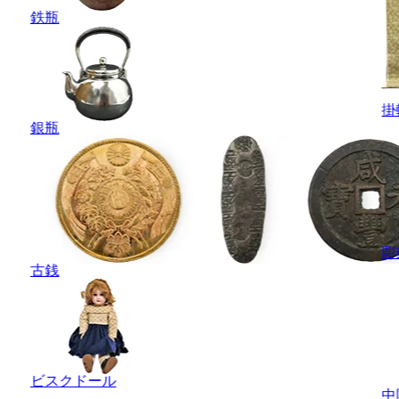
鉄瓶
掛
銀瓶
彫
古銭
ビスクドール
中