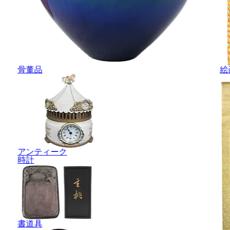
骨董品
絵
アンティーク
時計
書道具