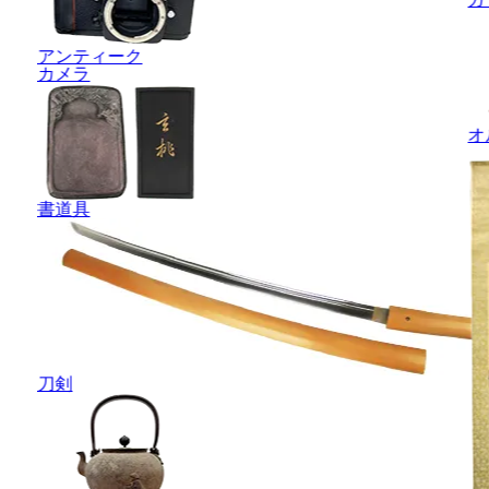
アンティーク
カメラ
オ
書道具
刀剣