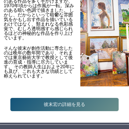
のある作品を多く手がけますが、
1970年頃からは作風が一転。深み
のある暗い色調で描きました。 し
かし、だからといって暗鬱な雰囲
気をかもし出す作品を描いている
わけではなく、類まれなる色彩感
覚で、むしろ透明感すら感じられ
るほどの神秘的な作品を作り上げ
ています。
そんな彼末が創作活動に専念した
のは晩年の数年間であり、それま
では東京藝術大学で教授として後
進の育成・指導に尽力していま
す。 その教師人生はおよそ20年に
も及び、これも大きな功績として
称えられています。
彼末宏の詳細を見る