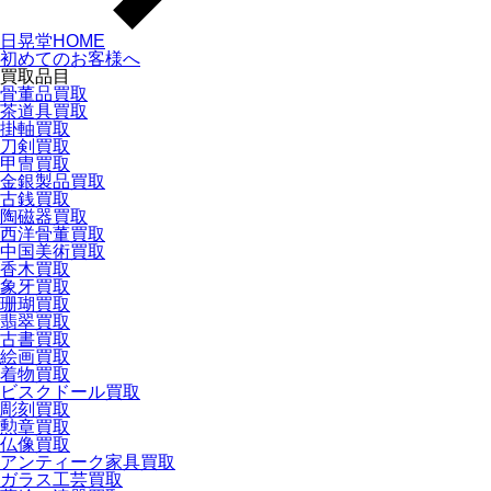
日晃堂HOME
初めてのお客様へ
買取品目
骨董品買取
茶道具買取
掛軸買取
刀剣買取
甲冑買取
金銀製品買取
古銭買取
陶磁器買取
西洋骨董買取
中国美術買取
香木買取
象牙買取
珊瑚買取
翡翠買取
古書買取
絵画買取
着物買取
ビスクドール買取
彫刻買取
勲章買取
仏像買取
アンティーク家具買取
ガラス工芸買取