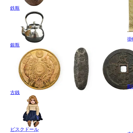
鉄瓶
掛
銀瓶
彫
古銭
ビスクドール