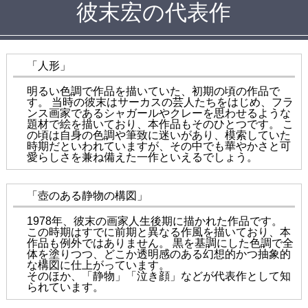
彼末宏の代表作
「人形」
明るい色調で作品を描いていた、初期の頃の作品で
す。 当時の彼末はサーカスの芸人たちをはじめ、フラ
ンス画家であるシャガールやクレーを思わせるような
題材で絵を描いており、本作品もそのひとつです。 こ
の頃は自身の色調や筆致に迷いがあり、模索していた
時期だといわれていますが、その中でも華やかさと可
愛らしさを兼ね備えた一作といえるでしょう。
「壺のある静物の構図」
1978年、彼末の画家人生後期に描かれた作品です。
この時期はすでに前期と異なる作風を描いており、本
作品も例外ではありません。 黒を基調にした色調で全
体を塗りつつ、どこか透明感のある幻想的かつ抽象的
な構図に仕上がっています。
そのほか、「静物」「泣き顔」などが代表作として知
られています。