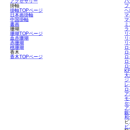
アクセサリー
バ
掛軸
フ
掛軸TOPページ
ヘ
日本画掛軸
マ
中国掛軸
マ
書画
ミ
珊瑚
ラ
珊瑚TOPページ
リ
血赤珊瑚
リ
赤珊瑚
リ
桃珊瑚
ロ
香木
ロ
香木TOPページ
ロ
ロ
ロ
K
大
ジ
レ
ロ
ア
モ
セ
ア
銀
和
ビ
ビ