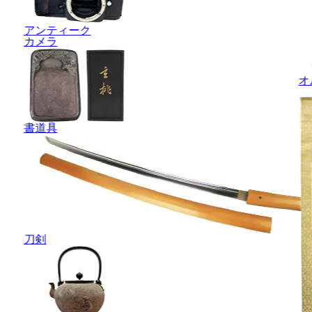
アンティーク
カメラ
オ
書道具
刀剣