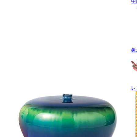
中
象
レ