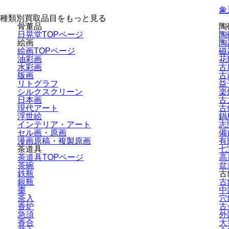
象
種類別買取品目をもっと見る
骨董品
陶
日晃堂TOPページ
陶
絵画
陶
絵画TOPページ
磁
油彩画
花
水彩画
古
版画
古
リトグラフ
益
シルクスクリーン
楽
日本画
古
現代アート
古
浮世絵
鍋
インテリア・
アート
志
セル画・原画
備
漫画原稿・
複製原画
有
茶道具
七
茶道具TOPページ
高
茶碗
盆
鉄瓶
古
銀瓶
古
棗
中
茶入
穴
香炉
古
急須
外
香合
大