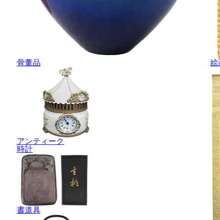
骨董品
絵
アンティーク
時計
書道具