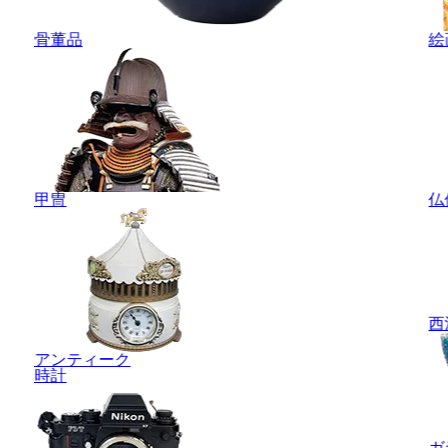
骨董品
絵
甲冑
仏
西
アンティーク
時計
ガ