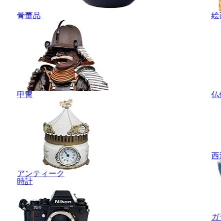
骨董品
絵
甲冑
仏
西
アンティーク
時計
ガ