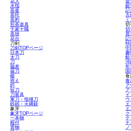
花入
金
水指
銀
茶釜
記
茶托
古
茶杓
ミ
煎茶道具
切
千家十職
切
茶掛
普
花台
記
刀剣
特
刀剣TOPページ
中
日本刀
趣
太刀
航
刀
沖
脇差
年
薙刀
国
槍
食
拵え
食
鍔
ア
短刀
ア
刀装具
イ
軍刀・指揮刀
ウ
鉄砲・火縄銃
エ
象牙
エ
象牙TOPページ
ク
一本物
テ
根付
ナ
置物
ノ