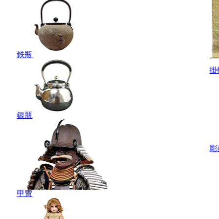
鉄瓶
掛
銀瓶
彫
甲冑