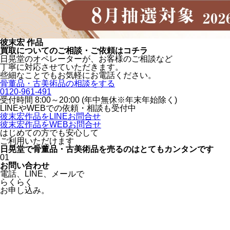
彼末宏 作品
買取についてのご相談・ご依頼はコチラ
日晃堂のオペレーターが、お客様のご相談など
丁寧に対応させていただきます。
些細なことでもお気軽にお電話ください。
骨董品・古美術品の相談をする
0120-961-491
受付時間 8:00～20:00 (年中無休※年末年始除く)
LINEや
WEBでの依頼・相談も受付中
彼末宏作品をLINEお問合せ
彼末宏作品をWEBお問合せ
はじめての方でも安心
して
ご利用いただけます
日晃堂で骨董品・古美術品を
売るのはとても
カンタン
です
01
お問い合わせ
電話、
LINE、
メールで
らくらく
お申し込み。