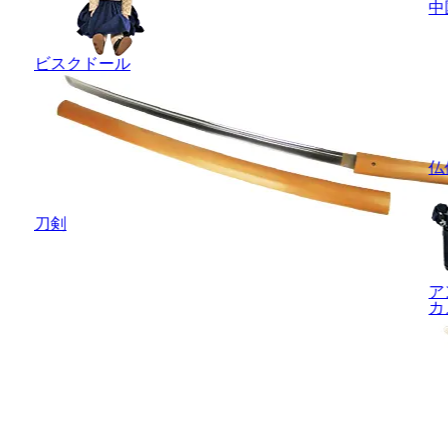
中
ビスクドール
仏
刀剣
ア
カ