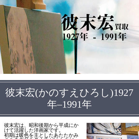
彼末宏
買取
1927年 - 1991年
彼末宏(かのすえひろし)1927
年–1991年
彼末宏は、昭和後期から平成にか
けて活躍した洋画家です。
初期は暖色を主としたあたたかみ