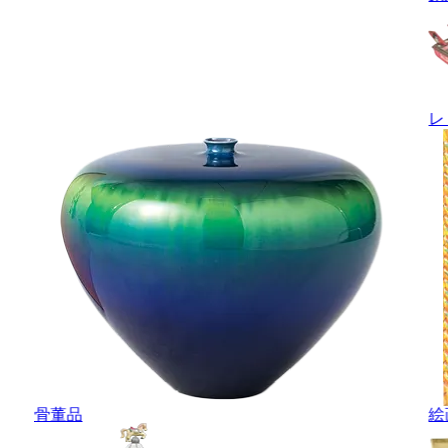
レ
骨董品
絵