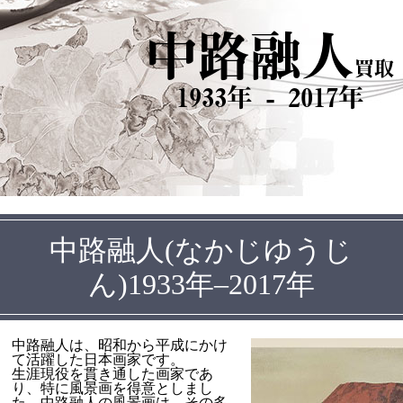
中路融人
買取
1933年 - 2017年
中路融人(なかじゆうじ
ん)1933年–2017年
中路融人は、昭和から平成にかけ
て活躍した日本画家です。
生涯現役を貫き通した画家であ
り、特に風景画を得意としまし
た。中路融人の風景画は、その多