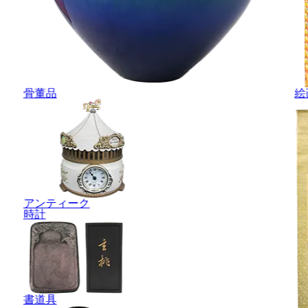
骨董品
絵
アンティーク
時計
書道具