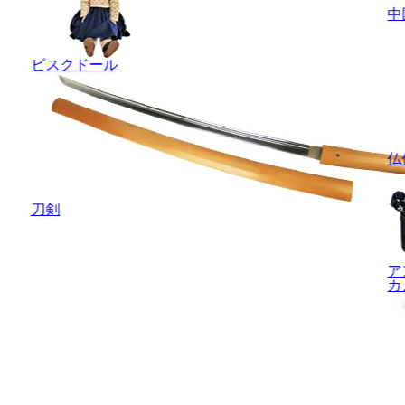
中
ビスクドール
仏
刀剣
ア
カ