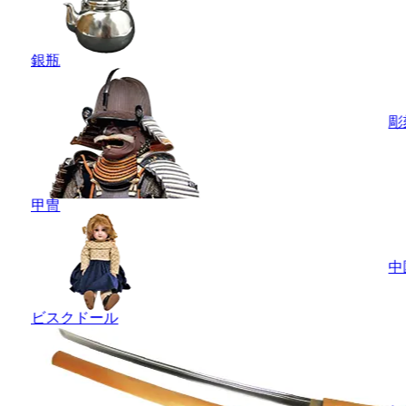
銀瓶
彫
甲冑
中
ビスクドール