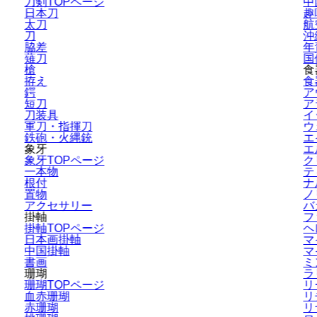
刀剣TOPページ
中
日本刀
趣
太刀
航
刀
沖
脇差
年
薙刀
国
槍
食
拵え
食
鍔
ア
短刀
ア
刀装具
イ
軍刀・指揮刀
ウ
鉄砲・火縄銃
エ
象牙
エ
象牙TOPページ
ク
一本物
テ
根付
ナ
置物
ノ
アクセサリー
バ
掛軸
フ
掛軸TOPページ
ヘ
日本画掛軸
マ
中国掛軸
マ
書画
ミ
珊瑚
ラ
珊瑚TOPページ
リ
血赤珊瑚
リ
赤珊瑚
リ