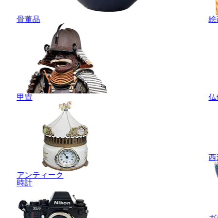
骨董品
絵
甲冑
仏
西
アンティーク
時計
ガ