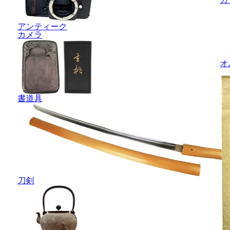
アンティーク
カメラ
オ
書道具
刀剣