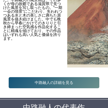
くが母の故郷である滋賀県で見つ
けた風景を写し取ったもの。“一期
一会の情景”にこだわり、失われつ
つある水と木の美しさに満ちた原
風景を描き続けました。中でも晩
秋から早春にかけてのきりりと引
き締まった空気感を作品化するこ
とに精魂を傾けており、その作品
はいずれも高い人気と価値を誇り
ます。
中路融人の詳細を見る
中路融人の代表作