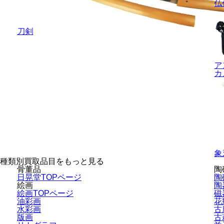
仏
刀剣
ア
カ
象
種類別買取品目をもっと見る
骨董品
陶
日晃堂TOPページ
陶
絵画
陶
絵画TOPページ
磁
油彩画
花
水彩画
古
版画
古