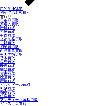
日晃堂HOME
初めてのお客様へ
買取品目
骨董品買取
茶道具買取
掛軸買取
刀剣買取
甲冑買取
金銀製品買取
古銭買取
陶磁器買取
西洋骨董買取
中国美術買取
香木買取
象牙買取
珊瑚買取
翡翠買取
古書買取
絵画買取
着物買取
ビスクドール買取
彫刻買取
勲章買取
仏像買取
アンティーク家具買取
ガラス工芸買取