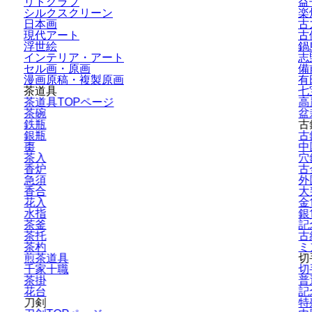
リトグラフ
益
シルクスクリーン
楽
日本画
古
現代アート
古
浮世絵
鍋
インテリア・
アート
志
セル画・原画
備
漫画原稿・
複製原画
有
茶道具
七
茶道具TOPページ
高
茶碗
盆
鉄瓶
古
銀瓶
古
棗
中
茶入
穴
香炉
古
急須
外
香合
大
花入
金
水指
銀
茶釜
記
茶托
古
茶杓
ミ
煎茶道具
切
千家十職
切
茶掛
普
花台
記
刀剣
特