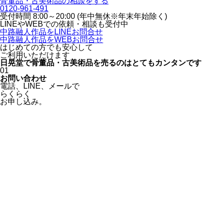
骨董品・古美術品の相談をする
0120-961-491
受付時間 8:00～20:00 (年中無休※年末年始除く)
LINEや
WEBでの依頼・相談も受付中
中路融人作品をLINEお問合せ
中路融人作品をWEBお問合せ
はじめての方でも安心
して
ご利用いただけます
日晃堂で骨董品・古美術品を
売るのはとても
カンタン
です
01
お問い合わせ
電話、
LINE、
メールで
らくらく
お申し込み。