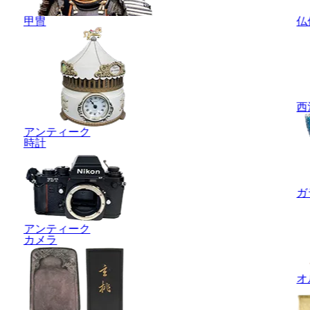
甲冑
仏
西
アンティーク
時計
ガ
アンティーク
カメラ
オ