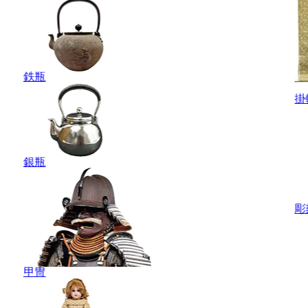
鉄瓶
掛
銀瓶
彫
甲冑