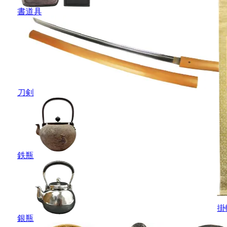
書道具
刀剣
鉄瓶
掛
銀瓶