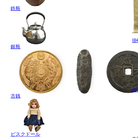
鉄瓶
掛
銀瓶
彫
古銭
ビスクドール