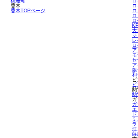
桃珊瑚
ロ
香木
ロ
香木TOPページ
ロ
ロ
ロ
K
大
ジ
レ
ロ
ア
モ
セ
ア
銀
和
ビ
ビ
勲
勲
ガ
ガ
エ
ド
ミ
ラ
江
薩