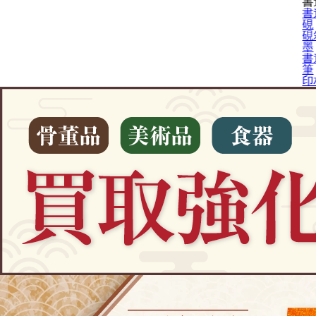
書
書
硯
硯
墨
書
筆
印