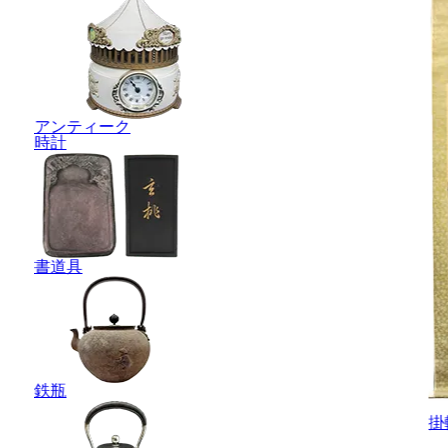
アンティーク
時計
書道具
鉄瓶
掛