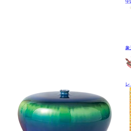
中
象
レ