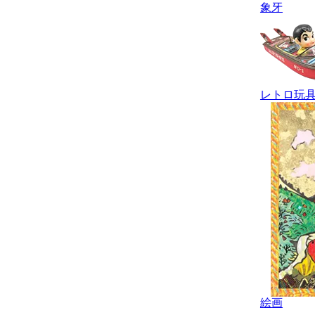
象牙
レトロ玩
絵画