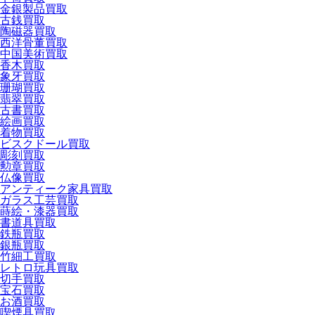
金銀製品買取
古銭買取
陶磁器買取
西洋骨董買取
中国美術買取
香木買取
象牙買取
珊瑚買取
翡翠買取
古書買取
絵画買取
着物買取
ビスクドール買取
彫刻買取
勲章買取
仏像買取
アンティーク家具買取
ガラス工芸買取
蒔絵・漆器買取
書道具買取
鉄瓶買取
銀瓶買取
竹細工買取
レトロ玩具買取
切手買取
宝石買取
お酒買取
喫煙具買取