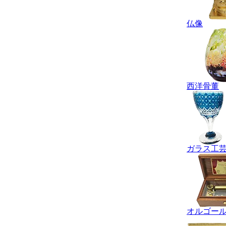
仏像
西洋骨董
ガラス工
オルゴー