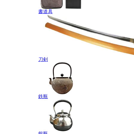
書道具
刀剣
鉄瓶
銀瓶