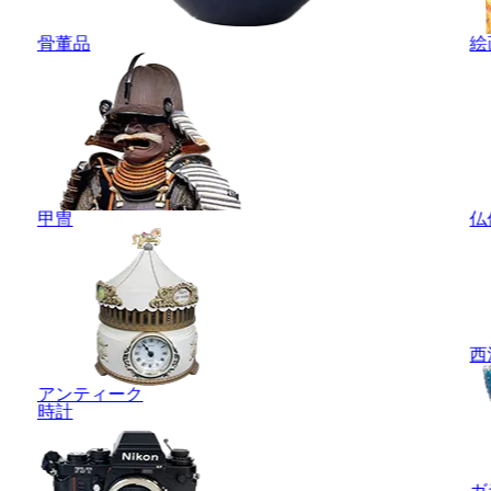
骨董品
絵
甲冑
仏
西
アンティーク
時計
ガ