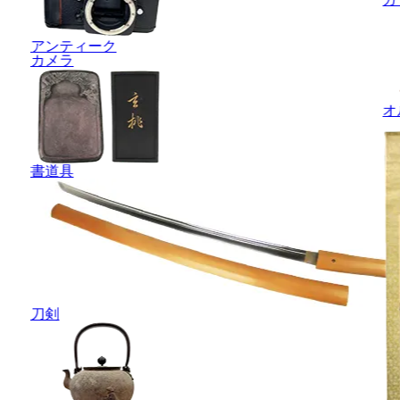
アンティーク
カメラ
オ
書道具
刀剣