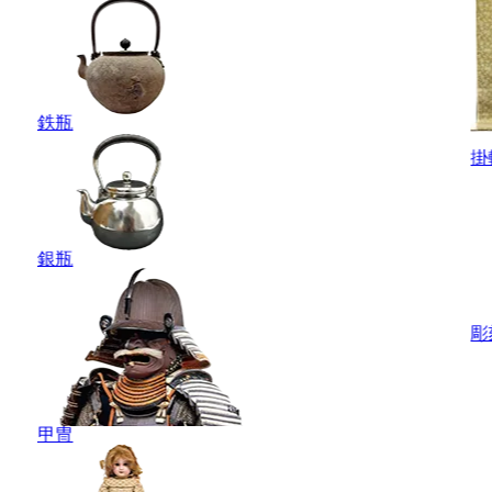
鉄瓶
掛
銀瓶
彫
甲冑