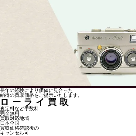
長年の経験により
価値に見合った
納得の
買取価格をご提示いたします。
ローライ買取
査定料など手数料
完全無料
買取対応地域
日本全国
買取価格確認後の
キャンセル可