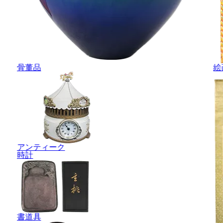
骨董品
絵
アンティーク
時計
書道具