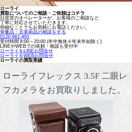
ローライ
買取についてのご相談・ご依頼はコチラ
日晃堂のオペレーターが、お客様のご相談など
丁寧に対応させていただきます。
些細なことでもお気軽にお電話ください。
骨董品・古美術品の相談をする
0120-961-491
受付時間 8:00～20:00 (年中無休※年末年始除く)
LINEや
WEBでの依頼・相談も受付中
ローライをLINEお問合せ
ローライをWEBお問合せ
ローライの買取実績
ローライフレックス 3.5F 二眼レ
フカメラをお買取りしました。