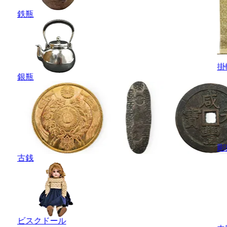
鉄瓶
掛
銀瓶
彫
古銭
ビスクドール