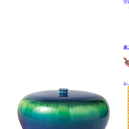
中
象
レ