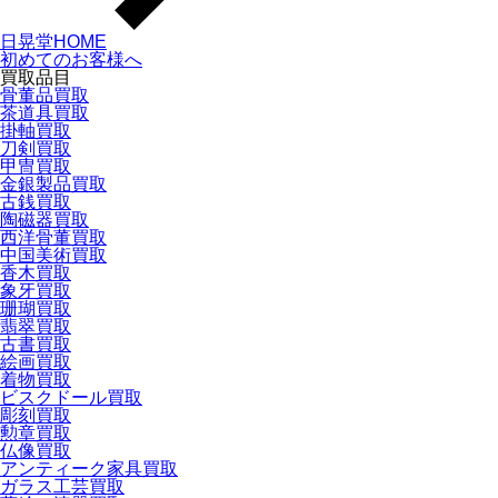
日晃堂HOME
初めてのお客様へ
買取品目
骨董品買取
茶道具買取
掛軸買取
刀剣買取
甲冑買取
金銀製品買取
古銭買取
陶磁器買取
西洋骨董買取
中国美術買取
香木買取
象牙買取
珊瑚買取
翡翠買取
古書買取
絵画買取
着物買取
ビスクドール買取
彫刻買取
勲章買取
仏像買取
アンティーク家具買取
ガラス工芸買取