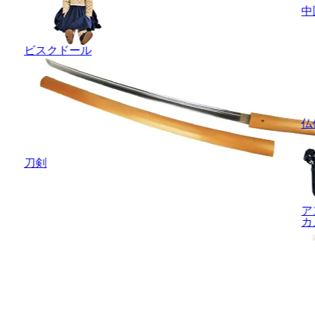
中
ビスクドール
仏
刀剣
ア
カ