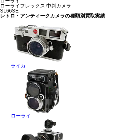
ローライ
ローライフレックス 中判カメラ
SL66SE
レトロ・アンティークカメラの
種類別買取実績
ライカ
ローライ