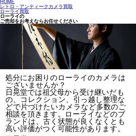
HOME
レトロ・アンティークカメラ買取
ローライ買取
ローライの
ご売却をお考えならお任せください
処分にお困りのローライのカメラは
ございませんか？
日晃堂では祖父母から受け継いだも
の、コレクション、引っ越し整理な
どで片づけたいカメラなど多数のご
相談を頂きます。ローライなどのブ
ランドは、古く状態が良くなくとも
高い評価がつく可能性があります。