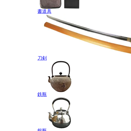
書道具
刀剣
鉄瓶
銀瓶