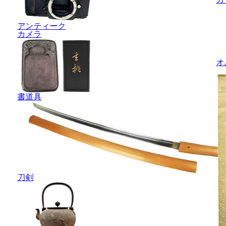
アンティーク
カメラ
オ
書道具
刀剣