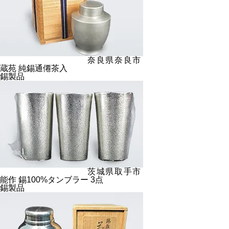
奈良県奈良市
蔵苑 純錫通僊茶入
錫製品
茨城県取手市
能作 錫100%タンブラー 3点
錫製品