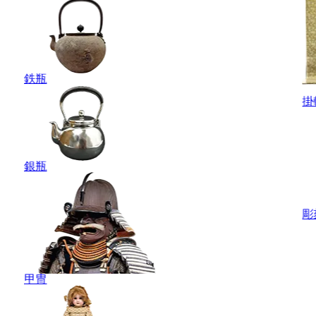
鉄瓶
掛
銀瓶
彫
甲冑