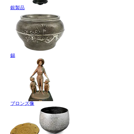
銀製品
錫
ブロンズ像