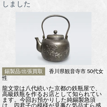
しました
錫製品/出張買取
香川県観音寺市 50代女
性
龍文堂は八代続いた京都の鉄瓶屋で、
高級鉄瓶を作るお店として知られてい
ます。今回お預かりした純錫製急須
は、四君子の模様が見事な気品すら感