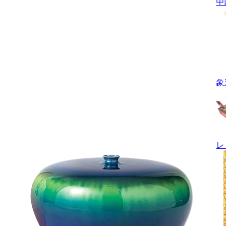
中
象
レ