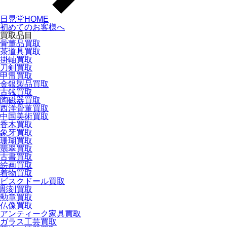
日晃堂HOME
初めてのお客様へ
買取品目
骨董品買取
茶道具買取
掛軸買取
刀剣買取
甲冑買取
金銀製品買取
古銭買取
陶磁器買取
西洋骨董買取
中国美術買取
香木買取
象牙買取
珊瑚買取
翡翠買取
古書買取
絵画買取
着物買取
ビスクドール買取
彫刻買取
勲章買取
仏像買取
アンティーク家具買取
ガラス工芸買取