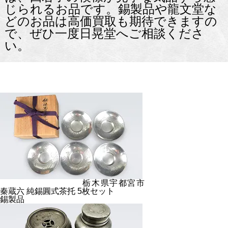
じられるお品です。錫製品や龍文堂な
どのお品は高価買取も期待できますの
で、ぜひ一度日晃堂へご相談くださ
い。
栃木県宇都宮市
秦蔵六 純錫圓式茶托 5枚セット
錫製品