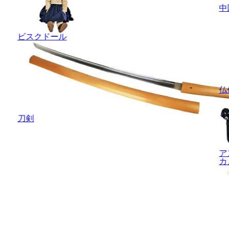
中
ビスクドール
仏
刀剣
ア
カ