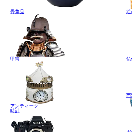
骨董品
絵
甲冑
仏
西
アンティーク
時計
ガ