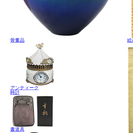
骨董品
絵
アンティーク
時計
書道具