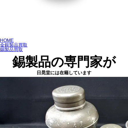
錫製品買取
なら、
専門店
の
日晃堂
へ
専門店だからこそ、確かな目利きと
高価買取
を
HOME
金銀製品買取
錫製品買取
錫製品の専門家が
日晃堂には在籍しています