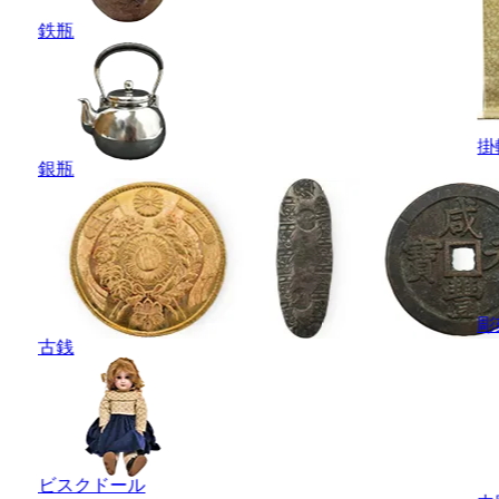
鉄瓶
掛
銀瓶
彫
古銭
ビスクドール