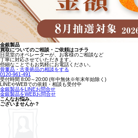
金銀製品
買取についてのご相談・ご依頼はコチラ
日晃堂のオペレーターが、お客様のご相談など
丁寧に対応させていただきます。
些細なことでもお気軽にお電話ください。
骨董品・古美術品の相談をする
0120-961-491
受付時間 8:00～20:00 (年中無休※年末年始除く)
LINEや
WEBでの依頼・相談も受付中
金銀製品をLINEお問合せ
金銀製品をWEBお問合せ
こんなお悩み、
ございませんか？