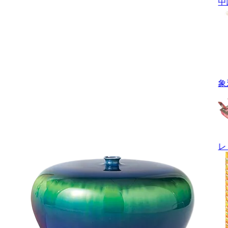
中
象
レ