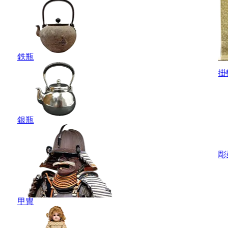
鉄瓶
掛
銀瓶
彫
甲冑