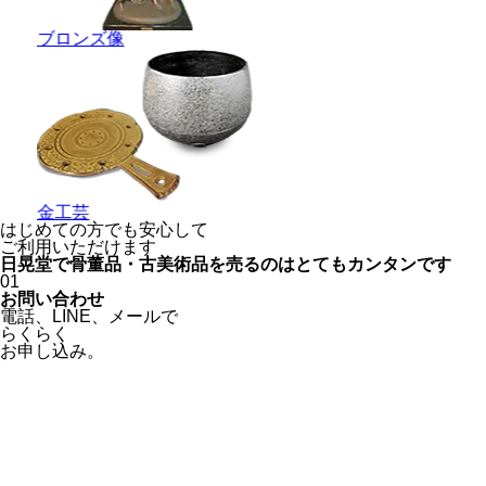
ブロンズ像
金工芸
はじめての方でも安心
して
ご利用いただけます
日晃堂で骨董品・古美術品を
売るのはとても
カンタン
です
01
お問い合わせ
電話、
LINE、
メールで
らくらく
お申し込み。