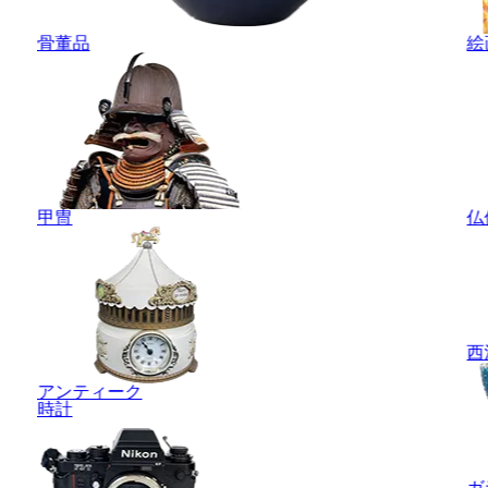
骨董品
絵
甲冑
仏
西
アンティーク
時計
ガ