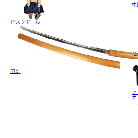
中
ビスクドール
仏
刀剣
ア
カ