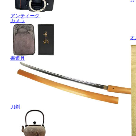
アンティーク
カメラ
オ
書道具
刀剣