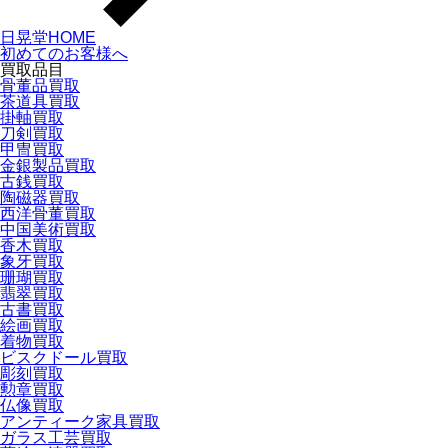
日晃堂HOME
初めてのお客様へ
買取品目
骨董品買取
茶道具買取
掛軸買取
刀剣買取
甲冑買取
金銀製品買取
古銭買取
陶磁器買取
西洋骨董買取
中国美術買取
香木買取
象牙買取
珊瑚買取
翡翠買取
古書買取
絵画買取
着物買取
ビスクドール買取
彫刻買取
勲章買取
仏像買取
アンティーク家具買取
ガラス工芸買取