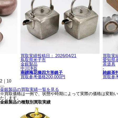
買取実績投稿日：
2026/04/21
買取実
鳥取県米子市
愛知県
金銀製品
茶道具
中川浄益
-
南鐐梅花摘四方形銚子
純銀茶
買取参考価格
200,000
円
買取参
2
｜
10
金銀製品の買取実績一覧を見る
※買取価格は一例で、状態や時期によって実際の価格は変動い
たします。
金銀製品の種類別買取実績