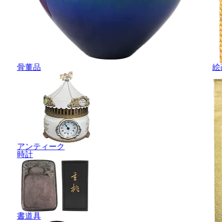
骨董品
絵
アンティーク
時計
書道具