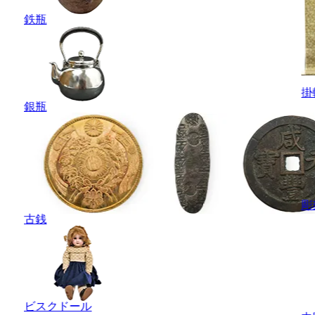
鉄瓶
掛
銀瓶
彫
古銭
ビスクドール