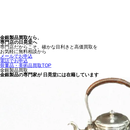
金銀製品買取
なら、
専門店
の
日晃堂
へ
専門店だからこそ、確かな目利きと
高価買取
を
お気軽に無料相談から
メールでお申込
電話でお申込
骨董品・美術品買取TOP
金銀製品買取
金銀製品の専門家が
日晃堂には在籍しています