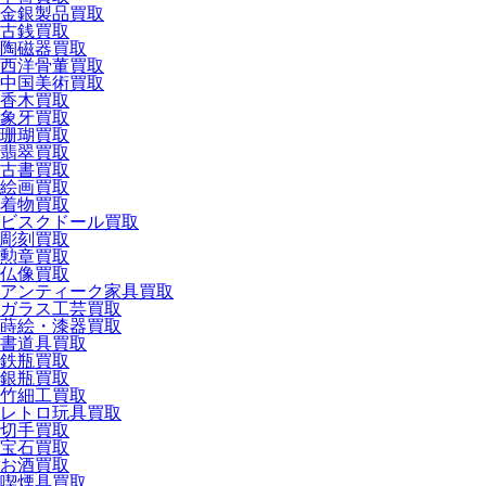
金銀製品買取
古銭買取
陶磁器買取
西洋骨董買取
中国美術買取
香木買取
象牙買取
珊瑚買取
翡翠買取
古書買取
絵画買取
着物買取
ビスクドール買取
彫刻買取
勲章買取
仏像買取
アンティーク家具買取
ガラス工芸買取
蒔絵・漆器買取
書道具買取
鉄瓶買取
銀瓶買取
竹細工買取
レトロ玩具買取
切手買取
宝石買取
お酒買取
喫煙具買取