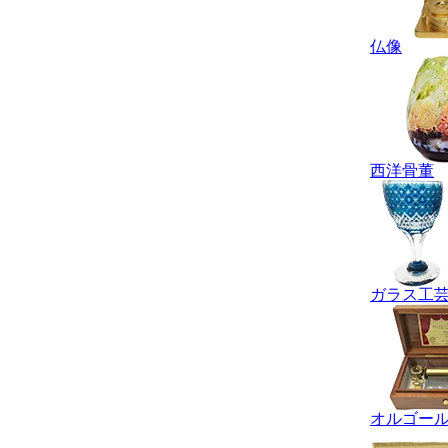
仏像
西洋骨董
ガラス工
オルゴー