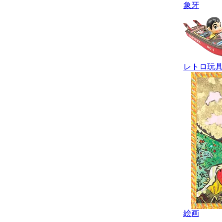
象牙
レトロ玩
絵画