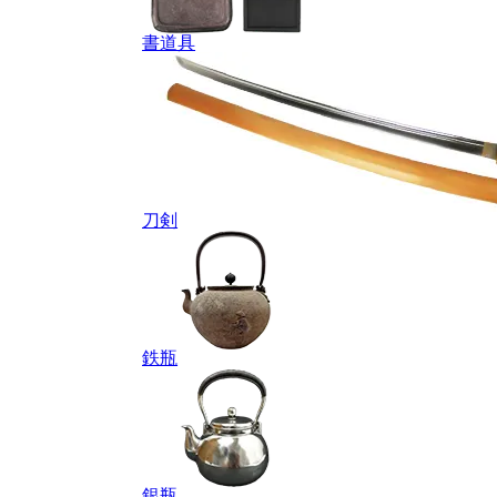
書道具
刀剣
鉄瓶
銀瓶