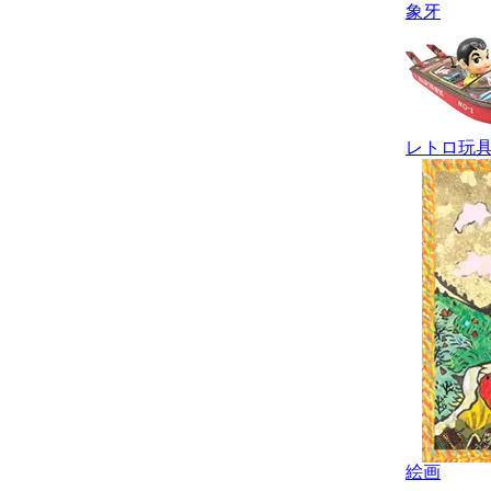
象牙
レトロ玩
絵画