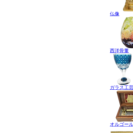
仏像
西洋骨董
ガラス工
オルゴー