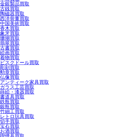
金銀製品買取
古銭買取
陶磁器買取
西洋骨董買取
中国美術買取
香木買取
象牙買取
珊瑚買取
翡翠買取
古書買取
絵画買取
着物買取
ビスクドール買取
彫刻買取
勲章買取
仏像買取
アンティーク家具買取
ガラス工芸買取
蒔絵・漆器買取
書道具買取
鉄瓶買取
銀瓶買取
竹細工買取
レトロ玩具買取
切手買取
宝石買取
お酒買取
喫煙具買取