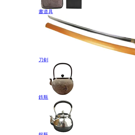
書道具
刀剣
鉄瓶
銀瓶