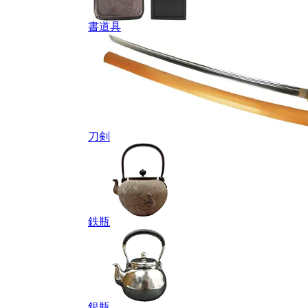
書道具
刀剣
鉄瓶
銀瓶