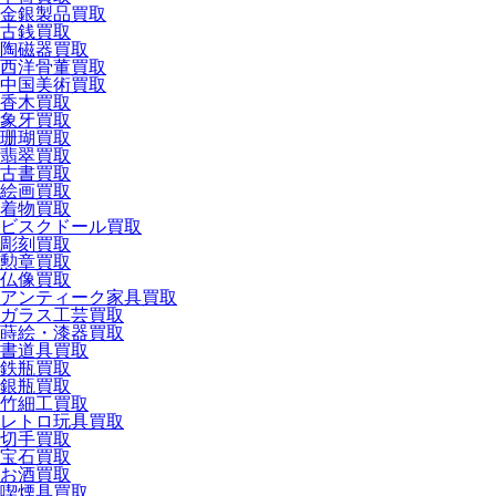
金銀製品買取
古銭買取
陶磁器買取
西洋骨董買取
中国美術買取
香木買取
象牙買取
珊瑚買取
翡翠買取
古書買取
絵画買取
着物買取
ビスクドール買取
彫刻買取
勲章買取
仏像買取
アンティーク家具買取
ガラス工芸買取
蒔絵・漆器買取
書道具買取
鉄瓶買取
銀瓶買取
竹細工買取
レトロ玩具買取
切手買取
宝石買取
お酒買取
喫煙具買取