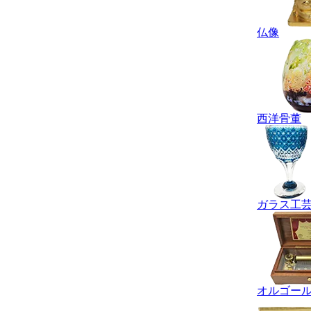
仏像
西洋骨董
ガラス工
オルゴー