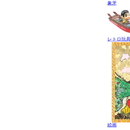
象牙
レトロ玩
絵画