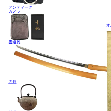
アンティーク
カメラ
オ
書道具
刀剣