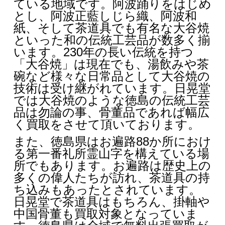
ている地域です。阿波踊りをはじめ
とし、阿波正藍しじら織、阿波和
紙、そして茶道具でも有名な大谷焼
といった和の伝統工芸品が数多く揃
います。230年の長い伝統を持つ
「大谷焼」は現在でも、湯飲みや茶
碗など様々な日常品として大谷焼の
技術は受け継がれています。日晃堂
では大谷焼のような徳島の伝統工芸
品は勿論の事、骨董品であれば幅広
く買取をさせて頂いております。
また、徳島県はお遍路88か所におけ
る第一番礼所霊山字を構えている場
所でもあります。お遍路は歴史上の
多くの偉人たちが訪れ、茶道具の持
ち込みもあったとされています。
日晃堂で茶道具はもちろん、掛軸や
中国骨董も買取対象となっていま