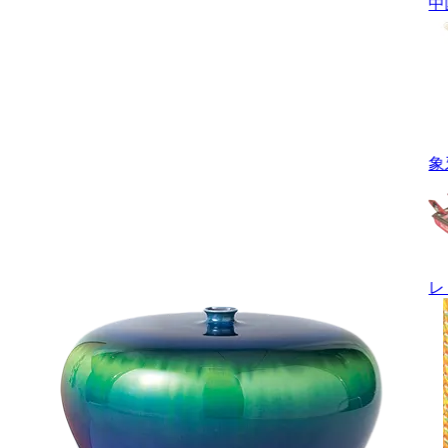
中
象
レ