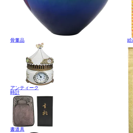
骨董品
絵
アンティーク
時計
書道具