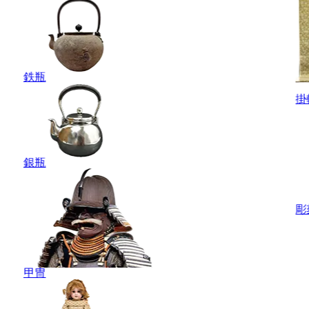
鉄瓶
掛
銀瓶
彫
甲冑