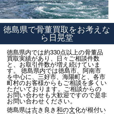
徳島県で骨董買取をお考えな
ら日晃堂
徳島県内では約330点以上の骨董品
買取実績があり、日々ご相談件数
と、お取引件数が増え続けていま
す。 徳島県内では徳島市、阿南市
を中心に、三好市、海陽町と、各市
町村のお客様からもご相談を多くい
ただいております。ご相談からの
お問い合わせも大歓迎ですので是非
お問い合わせください。
徳島県は古き良き和の文化が根付い