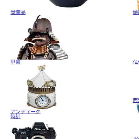
骨董品
絵
甲冑
仏
西
アンティーク
時計
ガ