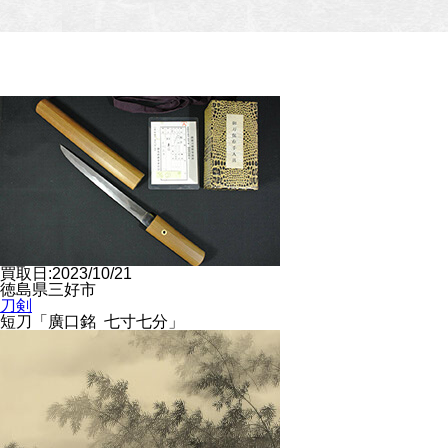
買取日:2023/10/21
徳島県三好市
刀剣
短刀「廣口銘 七寸七分」