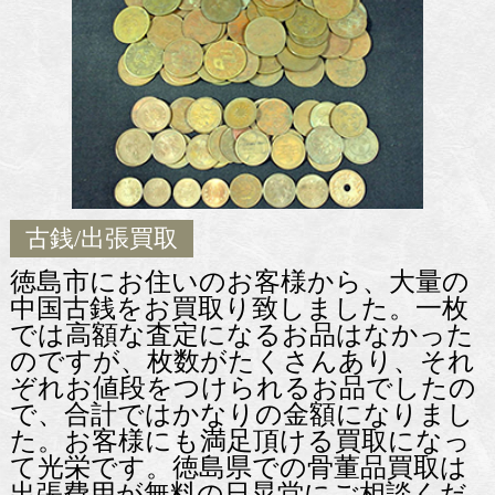
古銭
/出張買取
徳島市にお住いのお客様から、大量の
中国古銭をお買取り致しました。一枚
では高額な査定になるお品はなかった
のですが、枚数がたくさんあり、それ
ぞれお値段をつけられるお品でしたの
で、合計ではかなりの金額になりまし
た。お客様にも満足頂ける買取になっ
て光栄です。徳島県での骨董品買取は
出張費用が無料の日晃堂にご相談くだ