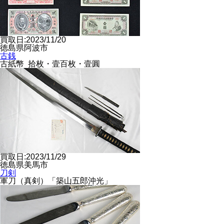
買取日:2023/11/20
徳島県阿波市
古銭
古紙幣 拾枚・壹百枚・壹圓
買取日:2023/11/29
徳島県美馬市
刀剣
軍刀（真剣）「築山五郎沖光」