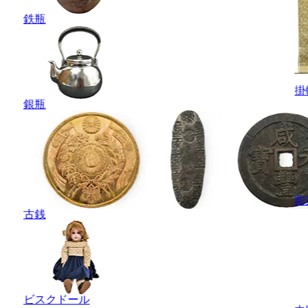
鉄瓶
掛
銀瓶
彫
古銭
ビスクドール