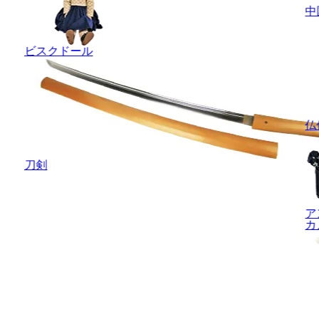
中
ビスクドール
仏
刀剣
ア
カ