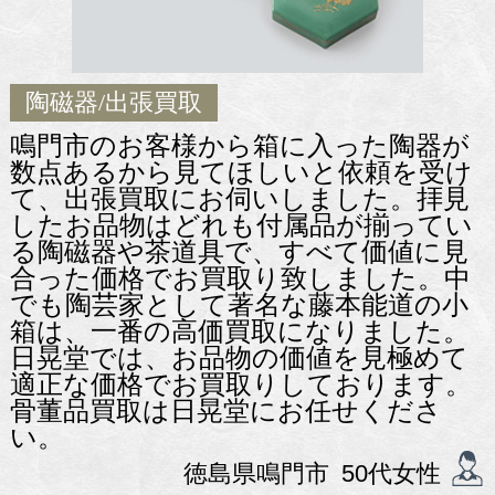
陶磁器
/出張買取
鳴門市のお客様から箱に入った陶器が
数点あるから見てほしいと依頼を受け
て、出張買取にお伺いしました。拝見
したお品物はどれも付属品が揃ってい
る陶磁器や茶道具で、すべて価値に見
合った価格でお買取り致しました。中
でも陶芸家として著名な藤本能道の小
箱は、一番の高価買取になりました。
日晃堂では、お品物の価値を見極めて
適正な価格でお買取りしております。
骨董品買取は日晃堂にお任せくださ
い。
徳島県鳴門市 50代女性