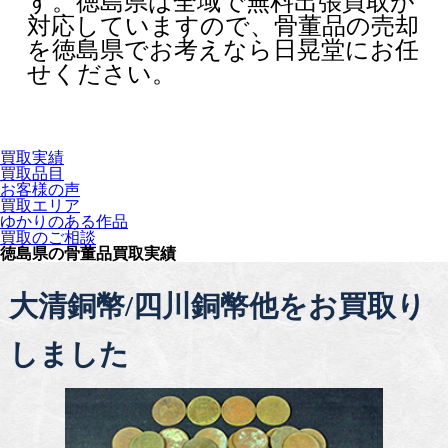
す。徳島県は全域で無料出張買取が
対応していますので、骨董品の売却
を徳島県でお考えなら日晃堂にお任
せください。
買取実績
買取品目
お客様の声
買取エリア
ゆかりのある作品
買取のご相談
徳島県の骨董品買取実績
大清銅幣/四川銅幣他をお買取り
しました