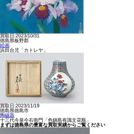
買取日:2023/10/31
徳島県板野郡
絵画
浜田台児「カトレヤ」
買取日:2023/11/19
徳島県徳島市
陶磁器
十三代今泉今右衛門「色鍋島有識文花瓶」
まずは徳島県の豊富な
買取実績からご覧ください