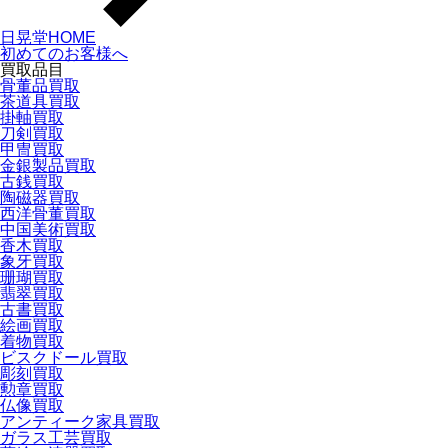
日晃堂HOME
初めてのお客様へ
買取品目
骨董品買取
茶道具買取
掛軸買取
刀剣買取
甲冑買取
金銀製品買取
古銭買取
陶磁器買取
西洋骨董買取
中国美術買取
香木買取
象牙買取
珊瑚買取
翡翠買取
古書買取
絵画買取
着物買取
ビスクドール買取
彫刻買取
勲章買取
仏像買取
アンティーク家具買取
ガラス工芸買取