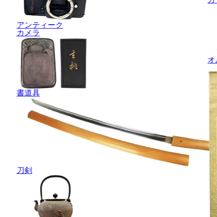
アンティーク
カメラ
オ
書道具
刀剣