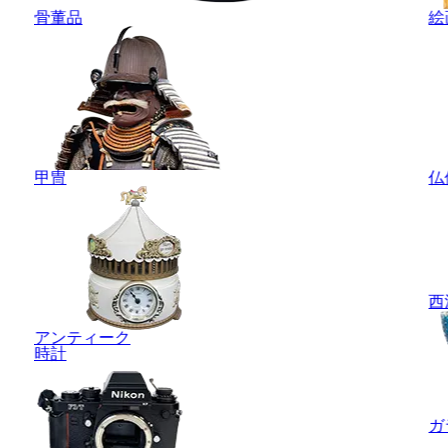
骨董品
絵
甲冑
仏
西
アンティーク
時計
ガ