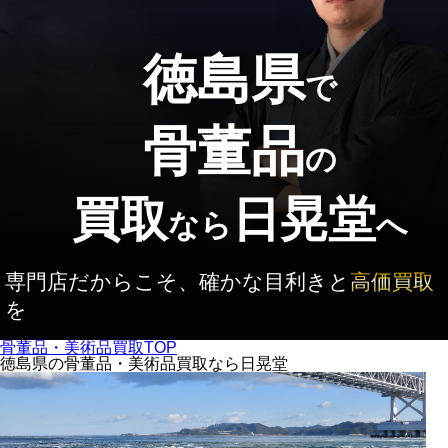
徳島県
で
骨董品
の
買取
日晃堂
なら
へ
専門店だからこそ、確かな目利きと
高価買取
を
骨董品・美術品買取TOP
徳島県の骨董品・美術品買取なら日晃堂