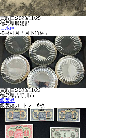
買取日:2023/11/25
徳島県勝浦郡
日本画
松林桂月「月下竹林」
買取日:2023/11/23
徳島県吉野川市
銀製品
銀製徳力 トレー6枚