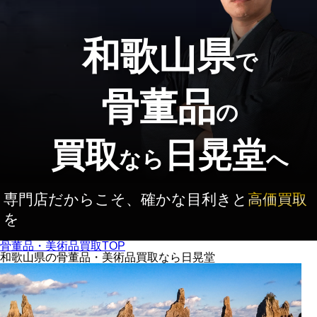
和歌山県
で
骨董品
の
買取
日晃堂
なら
へ
専門店だからこそ、確かな目利きと
高価買取
を
骨董品・美術品買取TOP
和歌山県の骨董品・美術品買取なら日晃堂