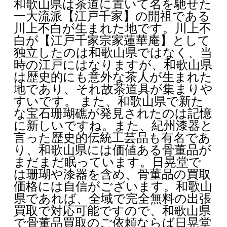
和歌山県は茶道に置いて名を馳せた
一大流派【江戸千家】の開祖である
川上不白が生まれた地です。川上不
白が【江戸千家宗家蓮華庵】として
独立したのは和歌山県ではなく、当
時の江戸にはなりますが、和歌山県
は歴史的にも意外な茶人が生まれた
地であり、それ故茶道具が集まりや
すいです。 また、和歌山県で新た
な宝石珊瑚礁が発見されたのは記憶
に新しいですね。また、紀州漆器と
言った歴史的伝統工芸品も有名であ
り、和歌山県には価値ある骨董品が
まだまだ眠っています。日晃堂で
は珊瑚や漆器を含め、骨董品の買取
価格には自信がございます。和歌山
県であれば、全域で完全無料の出張
買取で対応可能ですので、和歌山県
で骨董品買取のご依頼ならば日晃堂