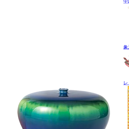
中
象
レ