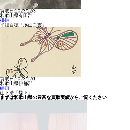
買取日:2023/12/3
和歌山県有田郡
掛軸
平福百穂「渓山白雲」
買取日:2023/12/1
和歌山県伊都郡
絵画
山下清「蝶々」
まずは和歌山県の豊富な
買取実績からご覧ください