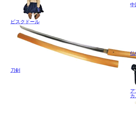
中
ビスクドール
仏
刀剣
ア
カ