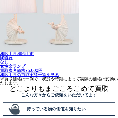
和歌山県和歌山市
陶磁器
なし
女性文ランプ
買取参考価格
75,000
円
和歌山県の買取実績一覧を見る
※買取価格は一例で、状態や時期によって実際の価格は変動い
たします。
どこよりもまごころこめて買取
こんな方々からご依頼をいただいてます
持っている物の価値を知りたい