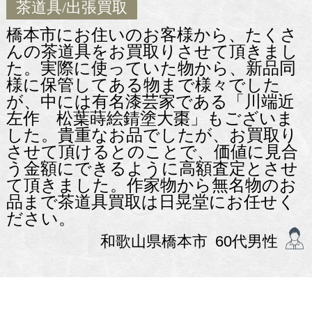
茶道具
/出張買取
橋本市にお住いのお客様から、たくさ
んの茶道具をお買取りさせて頂きまし
た。実際に使っていた物から、新品同
様に保管してある物まで様々でした
が、中には有名漆芸家である「川端近
左作 松葉蒔絵錆塗大棗」もございま
した。貴重なお品でしたが、お買取り
させて頂けるとのことで、価値に見合
う金額にできるように高額査定とさせ
て頂きました。作家物から無名物のお
品まで茶道具買取は日晃堂にお任せく
ださい。
和歌山県橋本市 60代男性