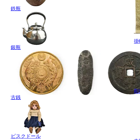
鉄瓶
掛
銀瓶
彫
古銭
ビスクドール