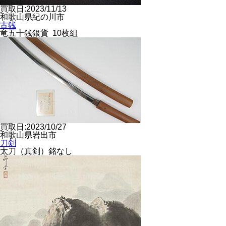
買取日:2023/11/13
和歌山県紀の川市
古銭
竜五十銭銀貨 10枚組
買取日:2023/10/27
和歌山県岩出市
刀剣
太刀（真剣）銘なし