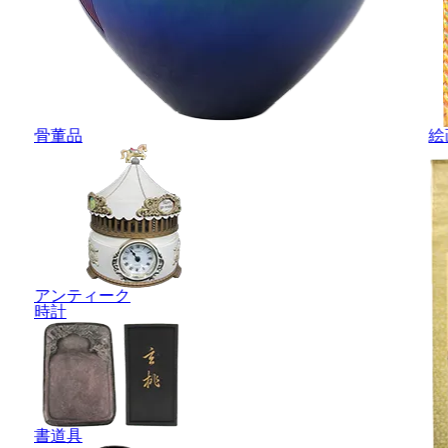
骨董品
絵
アンティーク
時計
書道具