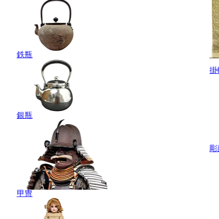
鉄瓶
掛
銀瓶
彫
甲冑