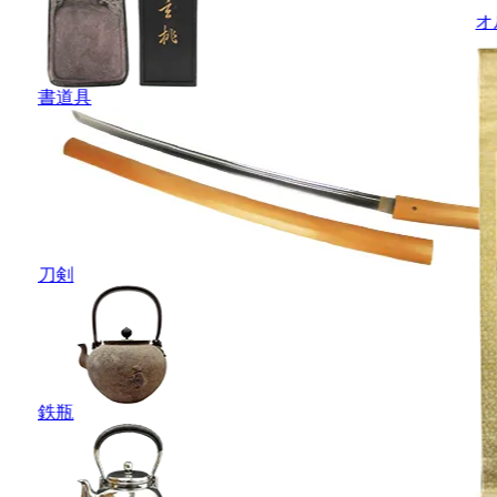
オ
書道具
刀剣
鉄瓶