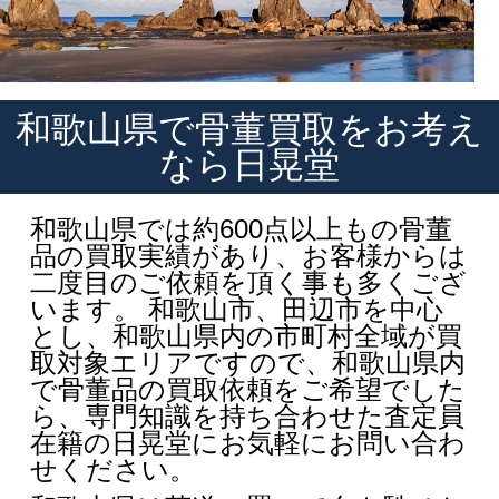
和歌山県で骨董買取をお考え
なら日晃堂
和歌山県では約600点以上もの骨董
品の買取実績があり、お客様からは
二度目のご依頼を頂く事も多くござ
います。 和歌山市、田辺市を中心
とし、和歌山県内の市町村全域が買
取対象エリアですので、和歌山県内
で骨董品の買取依頼をご希望でした
ら、専門知識を持ち合わせた査定員
在籍の日晃堂にお気軽にお問い合わ
せください。