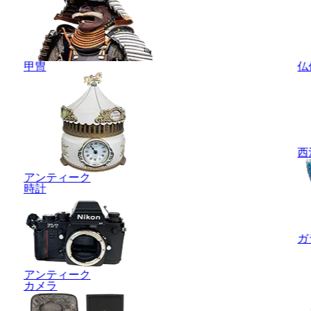
甲冑
仏
西
アンティーク
時計
ガ
アンティーク
カメラ