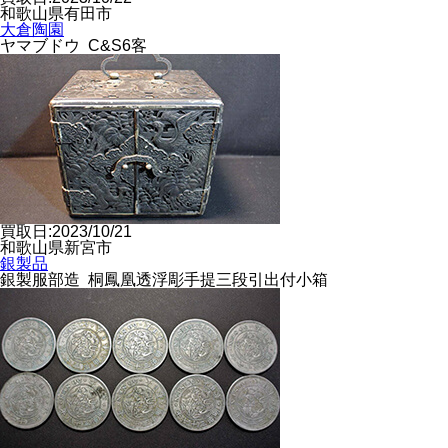
和歌山県有田市
大倉陶園
ヤマブドウ C&S6客
買取日:2023/10/21
和歌山県新宮市
銀製品
銀製服部造 桐鳳凰透浮彫手提三段引出付小箱