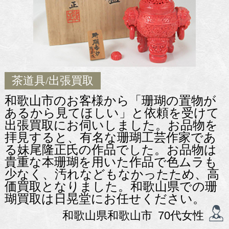
茶道具
/出張買取
和歌山市のお客様から「珊瑚の置物が
あるから見てほしい」と依頼を受けて
出張買取にお伺いしました。お品物を
拝見すると、有名な珊瑚工芸作家であ
る妹尾隆正氏の作品でした。お品物は
貴重な本珊瑚を用いた作品で色ムラも
少なく、汚れなどもなかったため、高
価買取となりました。和歌山県での珊
瑚買取は日晃堂にお任せください。
和歌山県和歌山市 70代女性