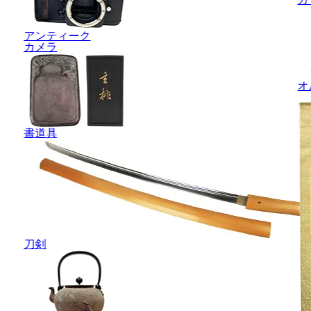
アンティーク
カメラ
オ
書道具
刀剣