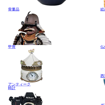
骨董品
絵
甲冑
仏
西
アンティーク
時計
ガ