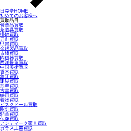
日晃堂HOME
初めてのお客様へ
買取品目
骨董品買取
茶道具買取
掛軸買取
刀剣買取
甲冑買取
金銀製品買取
古銭買取
陶磁器買取
西洋骨董買取
中国美術買取
香木買取
象牙買取
珊瑚買取
翡翠買取
古書買取
絵画買取
着物買取
ビスクドール買取
彫刻買取
勲章買取
仏像買取
アンティーク家具買取
ガラス工芸買取