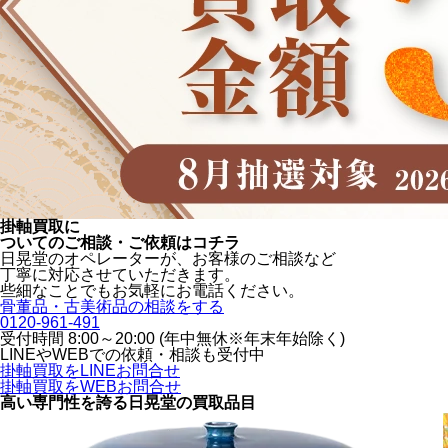
掛軸買取に
ついてのご相談・ご依頼はコチラ
日晃堂のオペレーターが、お客様のご相談など
丁寧に対応させていただきます。
些細なことでもお気軽にお電話ください。
骨董品・古美術品の相談をする
0120-961-491
受付時間 8:00～20:00 (年中無休※年末年始除く)
LINEや
WEBでの依頼・相談も受付中
掛軸買取をLINEお問合せ
掛軸買取をWEBお問合せ
高い専門性を誇る
日晃堂の買取品目