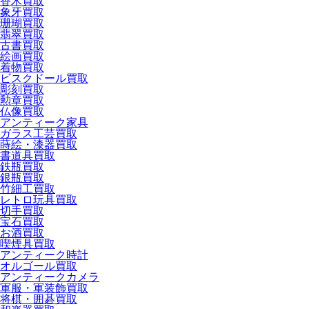
香木買取
象牙買取
珊瑚買取
翡翠買取
古書買取
絵画買取
着物買取
ビスクドール買取
彫刻買取
勲章買取
仏像買取
アンティーク家具
ガラス工芸買取
蒔絵・漆器買取
書道具買取
鉄瓶買取
銀瓶買取
竹細工買取
レトロ玩具買取
切手買取
宝石買取
お酒買取
喫煙具買取
アンティーク時計
オルゴール買取
アンティークカメラ
軍服・軍装飾買取
将棋・囲碁買取