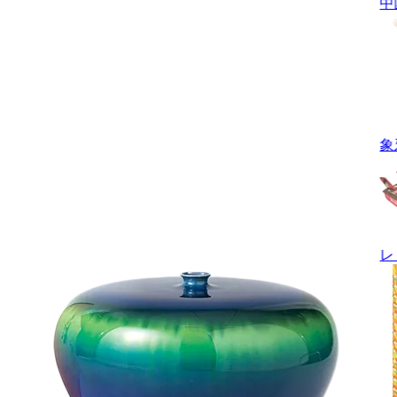
中
象
レ