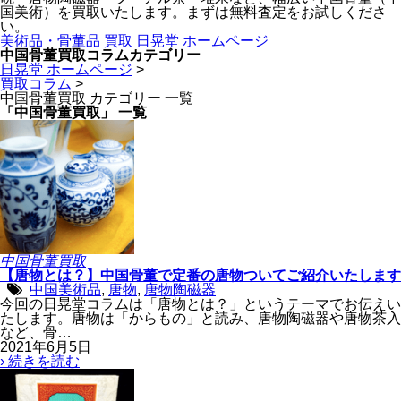
国美術）を買取いたします。まずは無料査定をお試しくださ
い。
美術品・骨董品 買取 日晃堂 ホームページ
中国骨董買取コラムカテゴリー
日晃堂 ホームページ
>
買取コラム
>
中国骨董買取 カテゴリー 一覧
「中国骨董買取」 一覧
中国骨董買取
【唐物とは？】中国骨董で定番の唐物ついてご紹介いたします
中国美術品
,
唐物
,
唐物陶磁器
今回の日晃堂コラムは「唐物とは？」というテーマでお伝えい
たします。唐物は「からもの」と読み、唐物陶磁器や唐物茶入
など、骨…
2021年6月5日
› 続きを読む