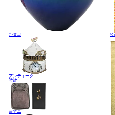
骨董品
絵
アンティーク
時計
書道具