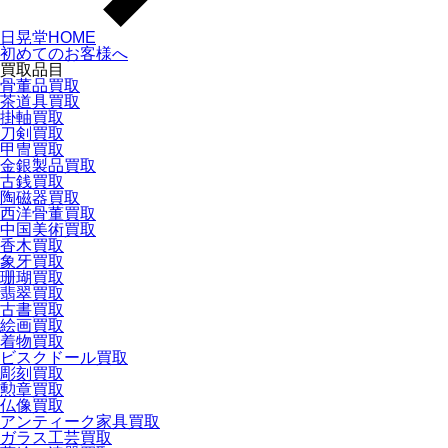
日晃堂HOME
初めてのお客様へ
買取品目
骨董品買取
茶道具買取
掛軸買取
刀剣買取
甲冑買取
金銀製品買取
古銭買取
陶磁器買取
西洋骨董買取
中国美術買取
香木買取
象牙買取
珊瑚買取
翡翠買取
古書買取
絵画買取
着物買取
ビスクドール買取
彫刻買取
勲章買取
仏像買取
アンティーク家具買取
ガラス工芸買取