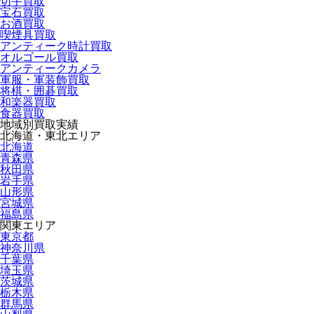
切手買取
宝石買取
お酒買取
喫煙具買取
アンティーク時計買取
オルゴール買取
アンティークカメラ
軍服・軍装飾買取
将棋・囲碁買取
和楽器買取
食器買取
地域別買取実績
北海道・東北エリア
北海道
青森県
秋田県
岩手県
山形県
宮城県
福島県
関東エリア
東京都
神奈川県
千葉県
埼玉県
茨城県
栃木県
群馬県