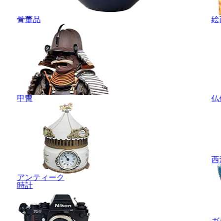
骨董品
絵
甲冑
仏
西
アンティーク
時計
ガ