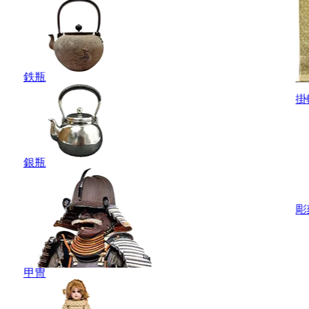
鉄瓶
掛
銀瓶
彫
甲冑