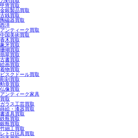
刀剣買取
甲冑買取
金銀製品買取
古銭買取
陶磁器買取
西洋
アンティーク買取
中国美術買取
香木買取
象牙買取
珊瑚買取
翡翠買取
古書買取
絵画買取
着物買取
ビスクドール買取
彫刻買取
勲章買取
仏像買取
アンティーク家具
買取
ガラス工芸買取
蒔絵・漆器買取
書道具買取
鉄瓶買取
銀瓶買取
竹細工買取
レトロ玩具買取