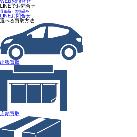
WEBお問合せ
LINEでお問合せ
骨董品・美術品を
LINEお問合せ
選べる買取方法
出張買取
店頭買取