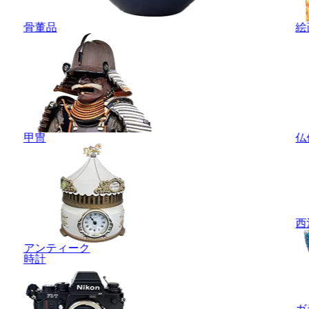
骨董品
絵
甲冑
仏
西
アンティーク
時計
ガ