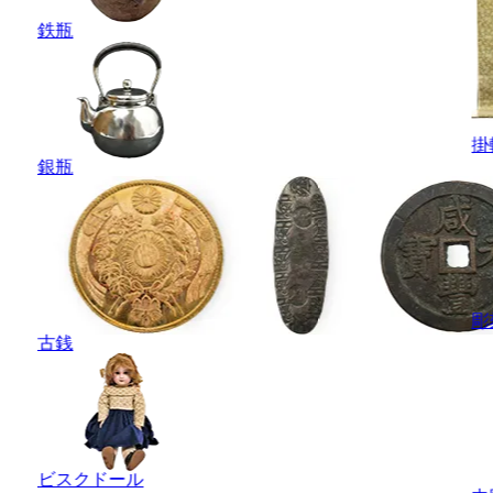
鉄瓶
掛
銀瓶
彫
古銭
ビスクドール