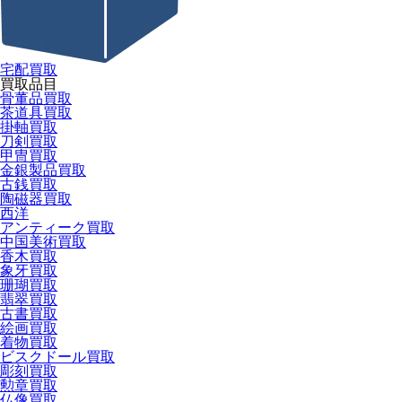
宅配買取
買取品目
骨董品買取
茶道具買取
掛軸買取
刀剣買取
甲冑買取
金銀製品買取
古銭買取
陶磁器買取
西洋
アンティーク買取
中国美術買取
香木買取
象牙買取
珊瑚買取
翡翠買取
古書買取
絵画買取
着物買取
ビスクドール買取
彫刻買取
勲章買取
仏像買取