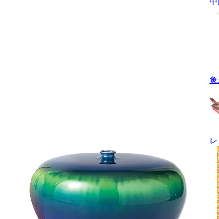
中
象
レ