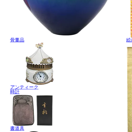
骨董品
絵
アンティーク
時計
書道具