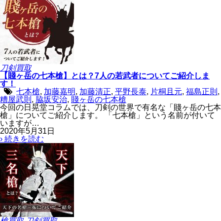
刀剣買取
【賤ヶ岳の七本槍】とは？7人の若武者についてご紹介しま
す！
七本槍
,
加藤嘉明
,
加藤清正
,
平野長泰
,
片桐且元
,
福島正則
,
糟屋武則
,
脇坂安治
,
賤ヶ岳の七本槍
今回の日晃堂コラムでは、刀剣の世界で有名な「賤ヶ岳の七本
槍」についてご紹介します。 「七本槍」という名前が付いて
いますが…
2020年5月31日
› 続きを読む
槍買取
刀剣買取