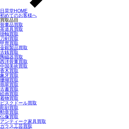
日晃堂HOME
初めてのお客様へ
買取品目
骨董品買取
茶道具買取
掛軸買取
刀剣買取
甲冑買取
金銀製品買取
古銭買取
陶磁器買取
西洋骨董買取
中国美術買取
香木買取
象牙買取
珊瑚買取
翡翠買取
古書買取
絵画買取
着物買取
ビスクドール買取
彫刻買取
勲章買取
仏像買取
アンティーク家具買取
ガラス工芸買取