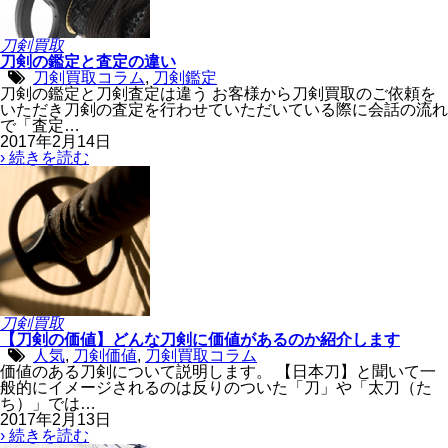
刀剣買取
刀剣の鑑定と査定の違い
刀剣買取コラム
,
刀剣鑑定
刀剣の鑑定と刀剣査定は違う お客様から刀剣買取のご依頼を
いただき刀剣の査定を行わせていただいている際に会話の流れ
で「査定…
2017年2月14日
› 続きを読む
刀剣買取
【刀剣の価値】どんな刀剣に価値があるのか紹介します
人気
,
刀剣価値
,
刀剣買取コラム
価値のある刀剣について説明します。 【日本刀】と聞いて一
般的にイメージされるのは反りのついた「刀」や「太刀（た
ち）」では…
2017年2月13日
› 続きを読む