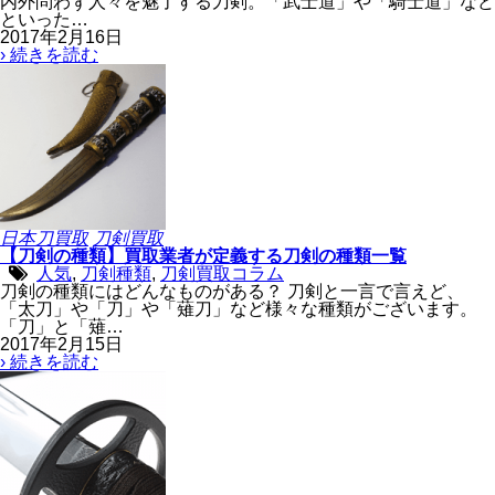
内外問わず人々を魅了する刀剣。「武士道」や「騎士道」など
といった…
2017年2月16日
› 続きを読む
日本刀買取
刀剣買取
【刀剣の種類】買取業者が定義する刀剣の種類一覧
人気
,
刀剣種類
,
刀剣買取コラム
刀剣の種類にはどんなものがある？ 刀剣と一言で言えど、
「太刀」や「刀」や「薙刀」など様々な種類がございます。
「刀」と「薙…
2017年2月15日
› 続きを読む