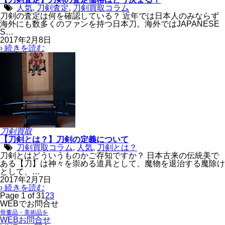
人気
,
刀剣査定
,
刀剣買取コラム
刀剣の査定は何を確認している？ 近年では日本人のみならず
海外にも数多くのファンを持つ日本刀。海外ではJAPANESE
S…
2017年2月8日
› 続きを読む
刀剣買取
【刀剣とは？】刀剣の定義について
刀剣買取コラム
,
人気
,
刀剣とは？
刀剣とはどういうものかご存知ですか？ 日本古来の伝統美で
ある【刀】は神々を崇める道具として、魔物を退治する魔除け
として、…
2017年2月7日
› 続きを読む
Page 1 of 3
1
2
3
WEBでお問合せ
骨董品・美術品を
WEBお問合せ