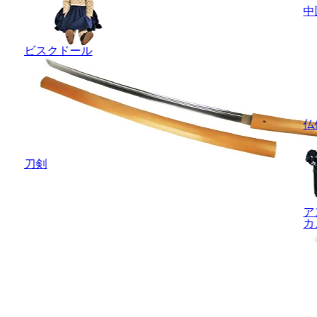
中
ビスクドール
仏
刀剣
ア
カ