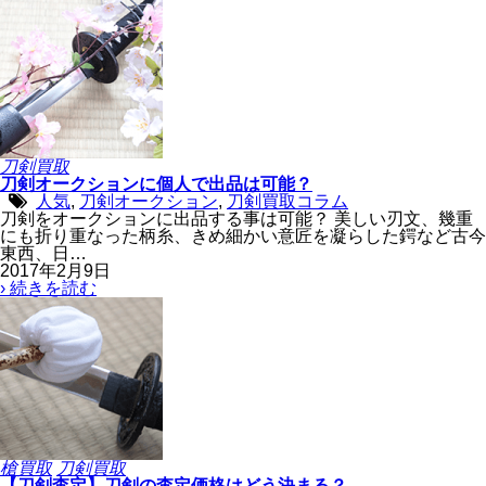
刀剣買取
刀剣オークションに個人で出品は可能？
人気
,
刀剣オークション
,
刀剣買取コラム
刀剣をオークションに出品する事は可能？ 美しい刃文、幾重
にも折り重なった柄糸、きめ細かい意匠を凝らした鍔など古今
東西、日…
2017年2月9日
› 続きを読む
槍買取
刀剣買取
【刀剣査定】刀剣の査定価格はどう決まる？