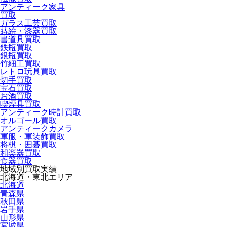
アンティーク家具
買取
ガラス工芸買取
蒔絵・漆器買取
書道具買取
鉄瓶買取
銀瓶買取
竹細工買取
レトロ玩具買取
切手買取
宝石買取
お酒買取
喫煙具買取
アンティーク時計買取
オルゴール買取
アンティークカメラ
軍服・軍装飾買取
将棋・囲碁買取
和楽器買取
食器買取
地域別買取実績
北海道・東北エリア
北海道
青森県
秋田県
岩手県
山形県
宮城県