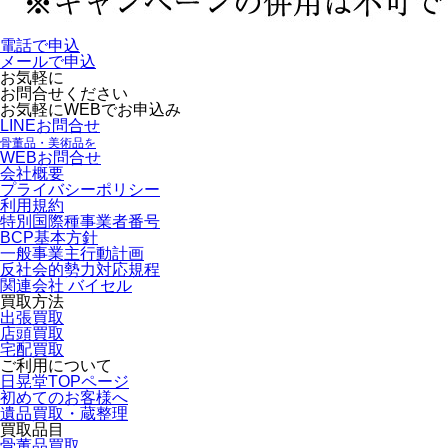
電話で申込
メールで申込
お気軽に
お問合せください
お気軽にWEBでお申込み
LINEお問合せ
骨董品・美術品を
WEBお問合せ
会社概要
プライバシーポリシー
利用規約
特別国際種事業者番号
BCP基本方針
一般事業主行動計画
反社会的勢力対応規程
関連会社 バイセル
買取方法
出張買取
店頭買取
宅配買取
ご利用について
日晃堂TOPページ
初めてのお客様へ
遺品買取・蔵整理
買取品目
骨董品買取