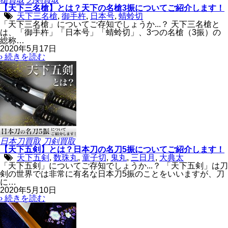
【天下三名槍】とは？天下の名槍3振についてご紹介します！
天下三名槍
,
御手杵
,
日本号
,
蜻蛉切
「天下三名槍」についてご存知でしょうか...？ 天下三名槍と
は、「御手杵」「日本号」「蜻蛉切」、3つの名槍（3振）の
総称…
2020年5月17日
› 続きを読む
日本刀買取
刀剣買取
【天下五剣】とは？日本刀の名刀5振についてご紹介します！
天下五剣
,
数珠丸
,
童子切
,
鬼丸
,
三日月
,
大典太
「天下五剣」についてご存知でしょうか...？ 「天下五剣」は刀
剣の世界では非常に有名な日本刀5振のことをいいますが、刀
に…
2020年5月10日
› 続きを読む