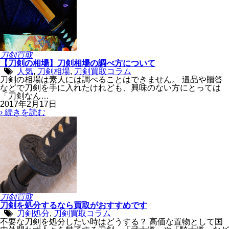
刀剣買取
【刀剣の相場】刀剣相場の調べ方について
人気
,
刀剣相場
,
刀剣買取コラム
刀剣の相場は素人には調べることはできません。 遺品や贈答
などで刀剣を手に入れたけれども、興味のない方にとっては
「刀剣なん…
2017年2月17日
› 続きを読む
刀剣買取
刀剣を処分するなら買取がおすすめです
刀剣処分
,
刀剣買取コラム
不要な刀剣を処分したい時はどうする？ 高価な置物として国