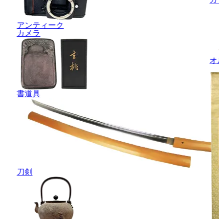
アンティーク
カメラ
オ
書道具
刀剣