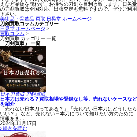
えなど品物を問わず、お持ちの刀剣を目利き致します。日晃堂
の刀剣買取は全国対応、出張査定も無料ですので、ぜひご利用
下さい。
美術品・骨董品 買取 日晃堂 ホームページ
刀剣買取コラムカテゴリー
日晃堂 ホームページ
>
買取コラム
>
刀剣買取 カテゴリー 一覧
「刀剣買取」 一覧
日本刀買取
刀剣買取
日本刀は売れる？買取相場や登録なし等、売れないケースなど
を紹介
「売れない日本刀ってある？」「売れない日本刀はどうしたら
いい？」 など、売れない日本刀について知りたい方のために
情報をま…
2024年11月17日
› 続きを読む