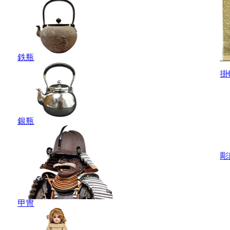
鉄瓶
掛
銀瓶
彫
甲冑