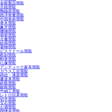
金銀製品買取
古銭買取
陶磁器買取
西洋骨董買取
中国美術買取
香木買取
象牙買取
珊瑚買取
翡翠買取
古書買取
絵画買取
着物買取
ビスクドール買取
彫刻買取
勲章買取
仏像買取
アンティーク家具買取
ガラス工芸買取
蒔絵・漆器買取
書道具買取
鉄瓶買取
銀瓶買取
竹細工買取
レトロ玩具買取
切手買取
宝石買取
お酒買取
喫煙具買取