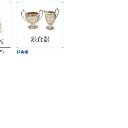
デン
銀食器