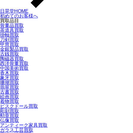
日晃堂HOME
初めてのお客様へ
買取品目
骨董品買取
茶道具買取
掛軸買取
刀剣買取
甲冑買取
金銀製品買取
古銭買取
陶磁器買取
西洋骨董買取
中国美術買取
香木買取
象牙買取
珊瑚買取
翡翠買取
古書買取
絵画買取
着物買取
ビスクドール買取
彫刻買取
勲章買取
仏像買取
アンティーク家具買取
ガラス工芸買取