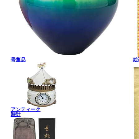
骨董品
絵
アンティーク
時計