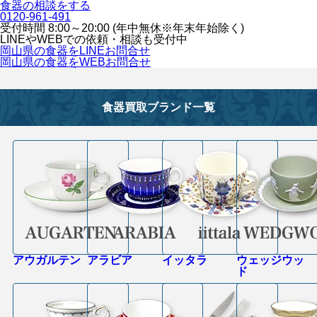
食器の相談をする
0120-961-491
受付時間 8:00～20:00 (年中無休※年末年始除く)
LINEや
WEBでの依頼・相談も受付中
岡山県の食器をLINEお問合せ
岡山県の食器をWEBお問合せ
食器買取ブランド一覧
アウガルテン
アラビア
イッタラ
ウェッジウッ
ド