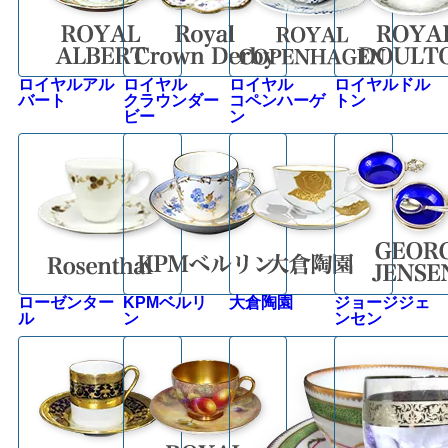
ロイヤルアル
ロイヤル
ロイヤル
ロイヤルドル
バート
クラウンダー
コペンハーゲ
トン
ビー
ン
ローゼンター
KPMベルリ
大倉陶園
ジョージジェ
ル
ン
ンセン