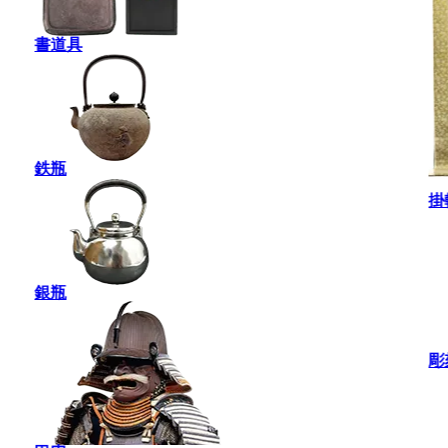
書道具
鉄瓶
掛
銀瓶
彫