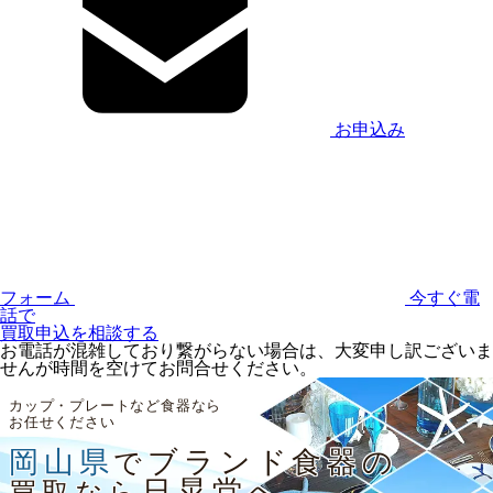
お申込み
フォーム
今すぐ電
話で
買取申込を相談する
お電話が混雑しており繋がらない場合は、大変申し訳ございま
せんが時間を空けてお問合せください。
カップ・プレートなど食器なら
お任せください
岡山県
ブランド食器の
で
日晃堂へ
買取なら