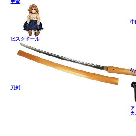
甲冑
中
ビスクドール
仏
刀剣
ア
カ