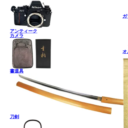
ガ
アンティーク
カメラ
オ
書道具
刀剣