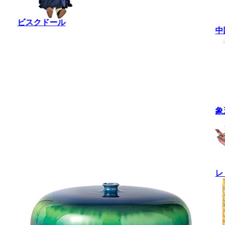
ビスクドール
中
象
レ