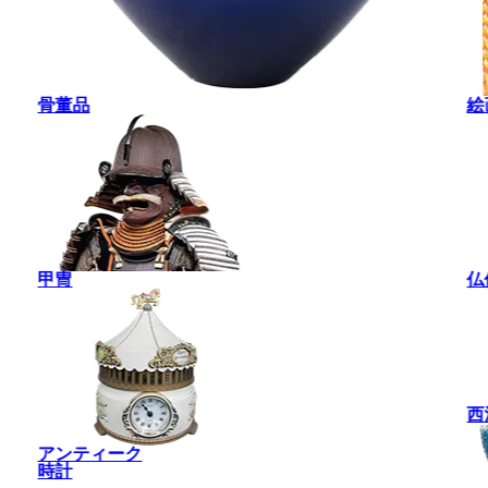
骨董品
絵
甲冑
仏
西
アンティーク
時計