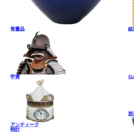
骨董品
絵
甲冑
仏
西
アンティーク
時計