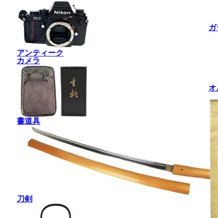
ガ
アンティーク
カメラ
オ
書道具
刀剣