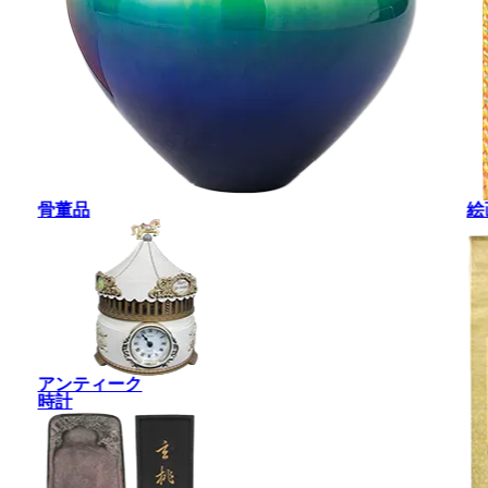
骨董品
絵
アンティーク
時計