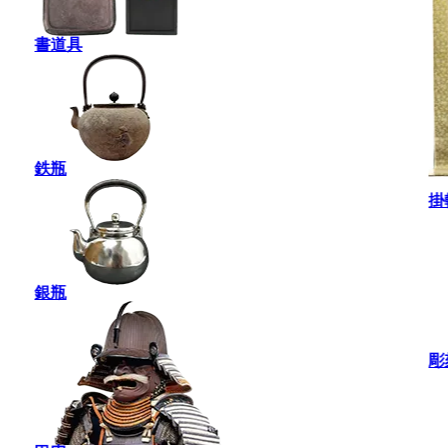
書道具
鉄瓶
掛
銀瓶
彫