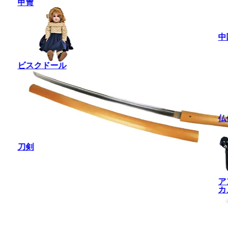
甲冑
中
ビスクドール
仏
刀剣
ア
カ