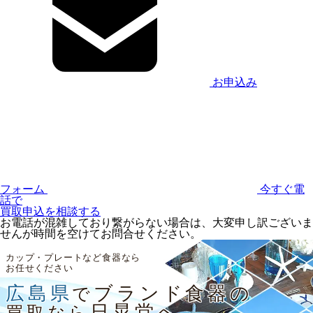
お申込み
フォーム
今すぐ電
話で
買取申込を相談する
お電話が混雑しており繋がらない場合は、大変申し訳ございま
せんが時間を空けてお問合せください。
カップ・プレートなど食器なら
お任せください
広島県
ブランド食器の
で
日晃堂へ
買取なら