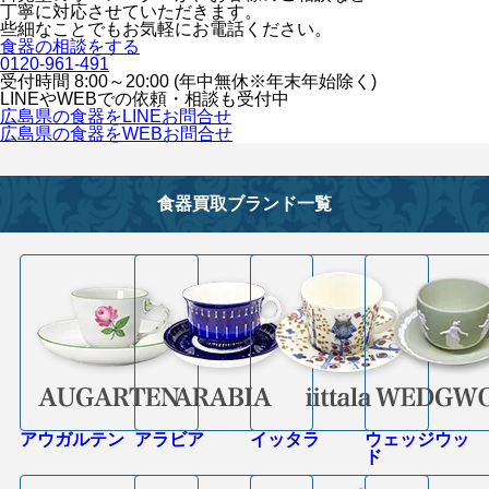
丁寧に対応させていただきます。
些細なことでもお気軽にお電話ください。
食器の相談をする
0120-961-491
受付時間 8:00～20:00 (年中無休※年末年始除く)
LINEや
WEBでの依頼・相談も受付中
広島県の食器をLINEお問合せ
広島県の食器をWEBお問合せ
食器買取ブランド一覧
アウガルテン
アラビア
イッタラ
ウェッジウッ
ド