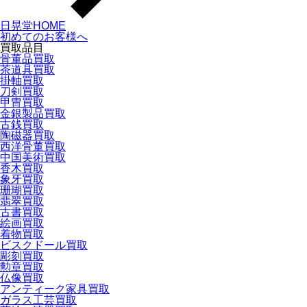
日晃堂HOME
初めてのお客様へ
買取品目
骨董品買取
茶道具買取
掛軸買取
刀剣買取
甲冑買取
金銀製品買取
古銭買取
陶磁器買取
西洋骨董買取
中国美術買取
香木買取
象牙買取
珊瑚買取
翡翠買取
古書買取
絵画買取
着物買取
ビスクドール買取
彫刻買取
勲章買取
仏像買取
アンティーク家具買取
ガラス工芸買取