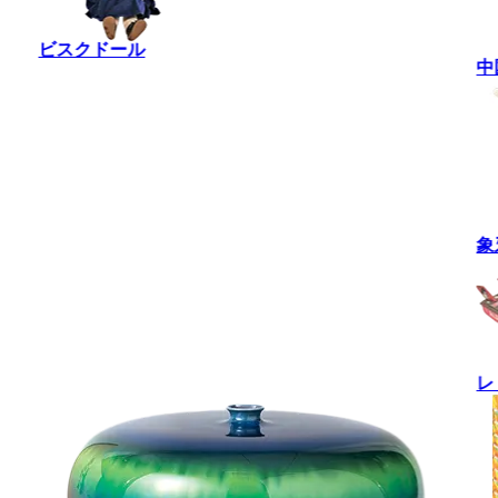
ビスクドール
中
象
レ