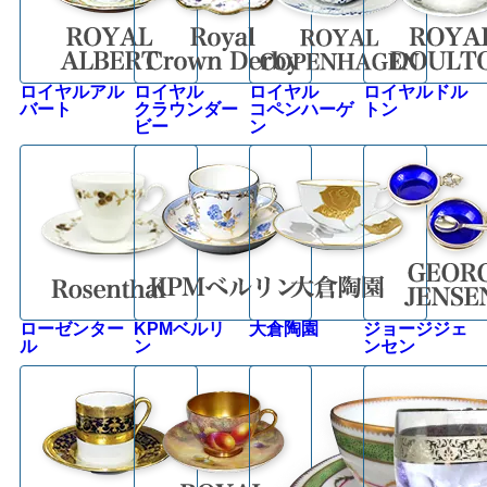
ロイヤルアル
ロイヤル
ロイヤル
ロイヤルドル
バート
クラウンダー
コペンハーゲ
トン
ビー
ン
ローゼンター
KPMベルリ
大倉陶園
ジョージジェ
ル
ン
ンセン