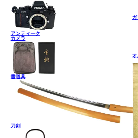
ガ
アンティーク
カメラ
オ
書道具
刀剣