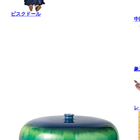
ビスクドール
中
象
レ