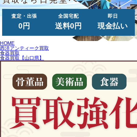
査定・出張
全国宅配
即日
0円
送料0円
現金払い
HOME
西洋アンティーク買取
食器買取
食器買取【山口県】