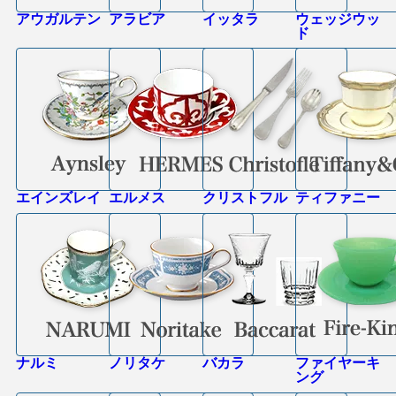
アウガルテン
アラビア
イッタラ
ウェッジウッ
ド
エインズレイ
エルメス
クリストフル
ティファニー
ナルミ
ノリタケ
バカラ
ファイヤーキ
ング