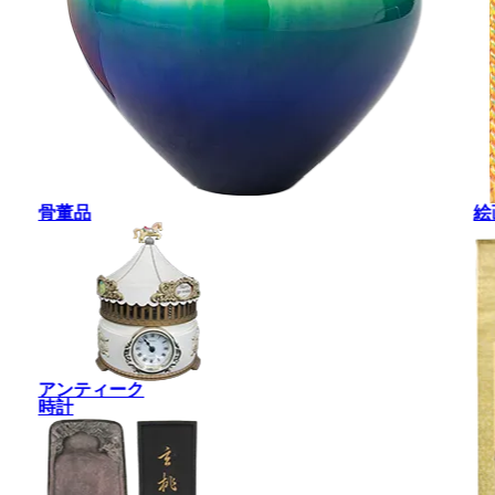
骨董品
絵
アンティーク
時計