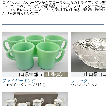
ロイヤルコペンハーゲンからフローラダニカのトライアングル
ロイヤルコペンハーゲンの最高級シリーズ、フローラダニカの三
に、ケシ科のコバノエンゴサクが熟練工の手描きで繊細に描かれ
彫りも素晴らしいです。
出張買取
山口県宇部市
山口県山
ファイヤーキング
ラリック
ジェダイ マグカップ 計5点
パンソン ボウル