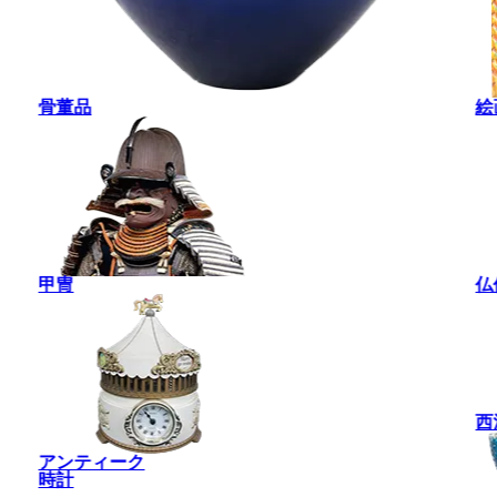
骨董品
絵
甲冑
仏
西
アンティーク
時計