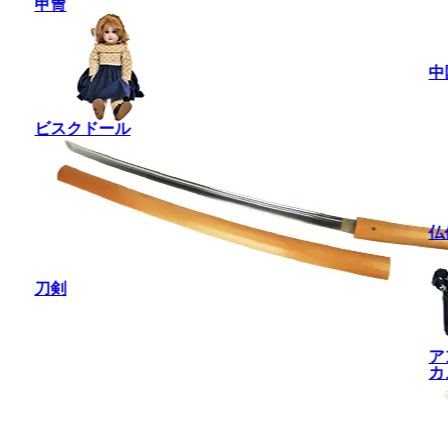
甲冑
中
ビスクドール
仏
刀剣
ア
カ