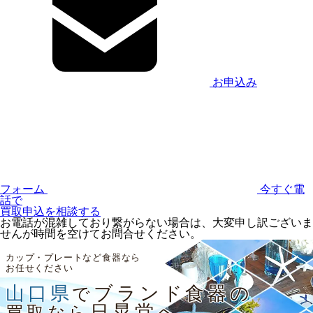
お申込み
フォーム
今すぐ電
話で
買取申込を相談する
お電話が混雑しており繋がらない場合は、大変申し訳ございま
せんが時間を空けてお問合せください。
カップ・プレートなど食器なら
お任せください
山口県
ブランド食器の
で
日晃堂へ
買取なら