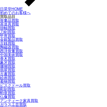
日晃堂HOME
初めてのお客様へ
買取品目
骨董品買取
茶道具買取
掛軸買取
刀剣買取
甲冑買取
金銀製品買取
古銭買取
陶磁器買取
西洋骨董買取
中国美術買取
香木買取
象牙買取
珊瑚買取
翡翠買取
古書買取
絵画買取
着物買取
ビスクドール買取
彫刻買取
勲章買取
仏像買取
アンティーク家具買取
ガラス工芸買取