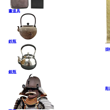
書道具
鉄瓶
掛
銀瓶
彫