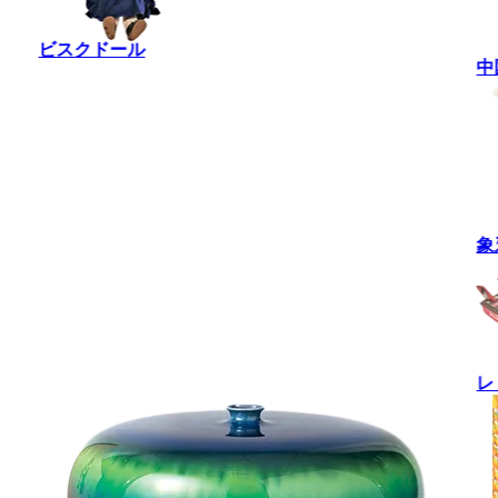
ビスクドール
中
象
レ