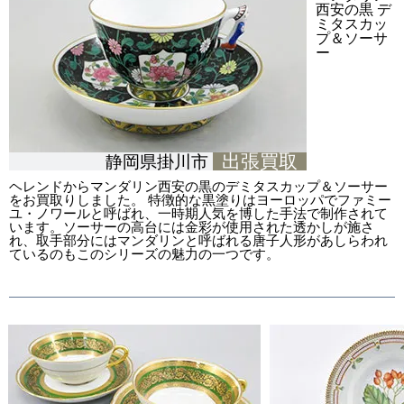
西安の黒 デ
ミタスカッ
プ＆ソーサ
ー
出張買取
静岡県掛川市
ヘレンドからマンダリン西安の黒のデミタスカップ＆ソーサー
をお買取りしました。 特徴的な黒塗りはヨーロッパでファミー
ユ・ノワールと呼ばれ、一時期人気を博した手法で制作されて
います。ソーサーの高台には金彩が使用された透かしが施さ
れ、取手部分にはマンダリンと呼ばれる唐子人形があしらわれ
ているのもこのシリーズの魅力の一つです。