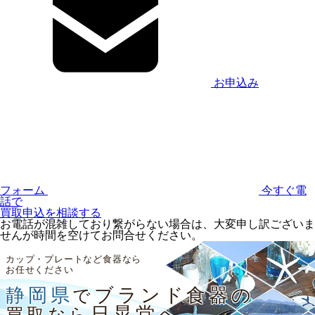
お申込み
フォーム
今すぐ電
話で
買取申込を相談する
お電話が混雑しており繋がらない場合は、大変申し訳ございま
せんが時間を空けてお問合せください。
カップ・プレートなど食器なら
お任せください
静岡県
ブランド食器の
で
日晃堂へ
買取なら