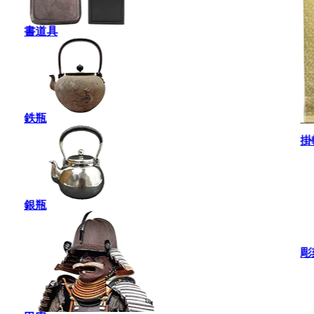
書道具
鉄瓶
掛
銀瓶
彫