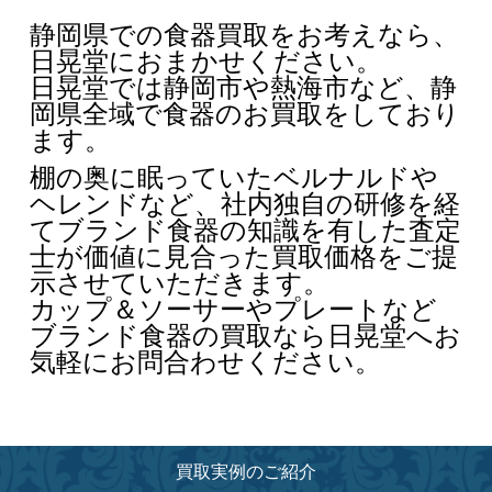
静岡県での食器買取をお考えなら、
日晃堂におまかせください。
日晃堂では静岡市や熱海市など、静
岡県全域で食器のお買取をしており
ます。
棚の奥に眠っていたベルナルドや
ヘレンドなど、社内独自の研修を経
てブランド食器の知識を有した査定
士が価値に見合った買取価格をご提
示させていただきます。
カップ＆ソーサーやプレートなど
ブランド食器の買取なら日晃堂へお
気軽にお問合わせください。
買取実例のご紹介