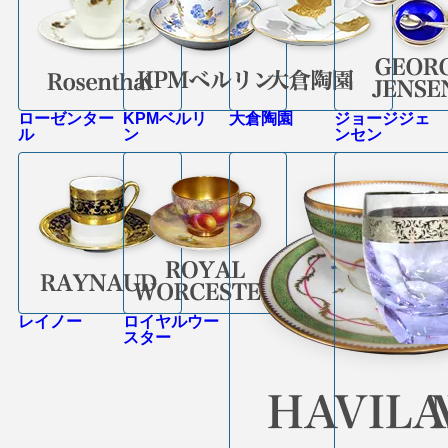
ローゼンター
KPMベルリ
大倉陶園
ジョージジェ
ル
ン
ンセン
レイノー
ロイヤルウー
スター