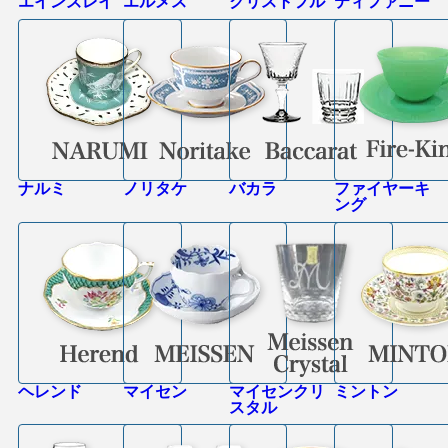
エインズレイ
エルメス
クリストフル
ティファニー
ナルミ
ノリタケ
バカラ
ファイヤーキ
ング
ヘレンド
マイセン
マイセンクリ
ミントン
スタル