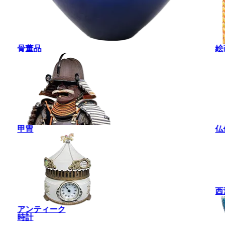
骨董品
絵
甲冑
仏
西
アンティーク
時計