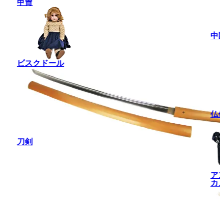
甲冑
中
ビスクドール
仏
刀剣
ア
カ