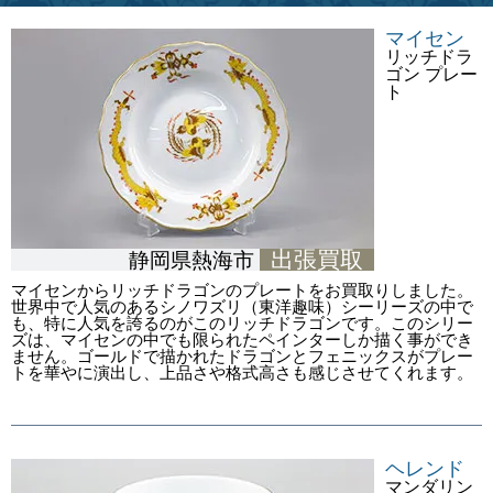
マイセン
リッチドラ
ゴン プレー
ト
出張買取
静岡県熱海市
マイセンからリッチドラゴンのプレートをお買取りしました。
世界中で人気のあるシノワズリ（東洋趣味）シーリーズの中で
も、特に人気を誇るのがこのリッチドラゴンです。このシリー
ズは、マイセンの中でも限られたペインターしか描く事ができ
ません。ゴールドで描かれたドラゴンとフェニックスがプレー
トを華やに演出し、上品さや格式高さも感じさせてくれます。
ヘレンド
マンダリン