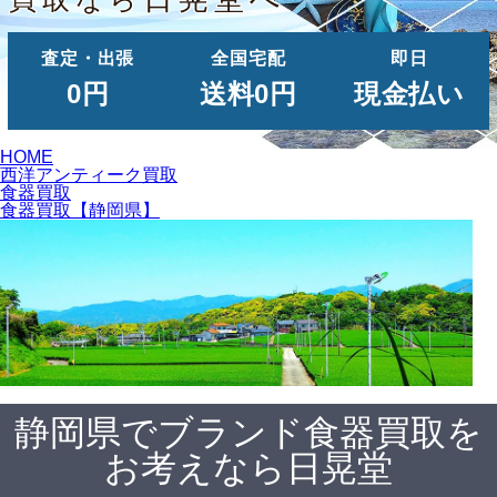
査定・出張
全国宅配
即日
0円
送料0円
現金払い
HOME
西洋アンティーク買取
食器買取
食器買取【静岡県】
静岡県でブランド食器買取を
お考えなら日晃堂