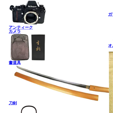
ガ
アンティーク
カメラ
オ
書道具
刀剣