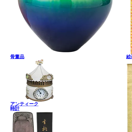
骨董品
絵
アンティーク
時計