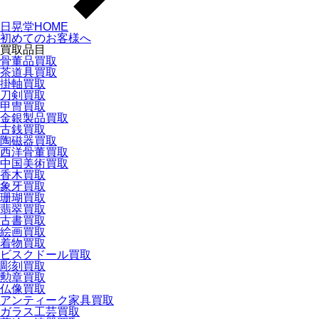
日晃堂HOME
初めてのお客様へ
買取品目
骨董品買取
茶道具買取
掛軸買取
刀剣買取
甲冑買取
金銀製品買取
古銭買取
陶磁器買取
西洋骨董買取
中国美術買取
香木買取
象牙買取
珊瑚買取
翡翠買取
古書買取
絵画買取
着物買取
ビスクドール買取
彫刻買取
勲章買取
仏像買取
アンティーク家具買取
ガラス工芸買取