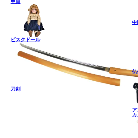
甲冑
中
ビスクドール
仏
刀剣
ア
カ