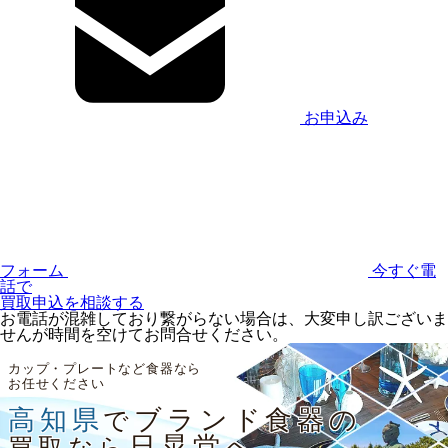
お申込み
フォーム
今すぐ電
話で
買取申込を相談する
お電話が混雑しており繋がらない場合は、大変申し訳ございま
せんが時間を空けてお問合せください。
カップ・プレートなど食器なら
お任せください
高知県
ブランド食器の
で
日晃堂へ
買取なら