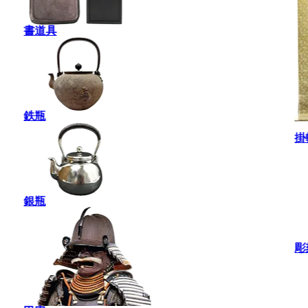
書道具
鉄瓶
掛
銀瓶
彫