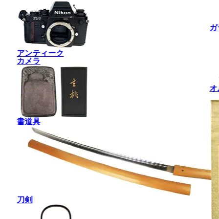
ガ
アンティーク
カメラ
オ
書道具
刀剣