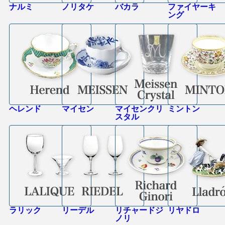
ナルミ
ノリタケ
バカラ
ファイヤーキ
ング
ヘレンド
マイセン
マイセンクリ
ミントン
スタル
ラリック
リーデル
リチャードジ
リヤドロ
ノリ