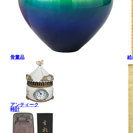
骨董品
絵
アンティーク
時計