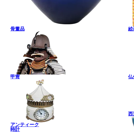
骨董品
絵
甲冑
仏
西
アンティーク
時計