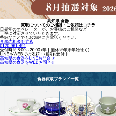
高知県 食器
買取についてのご相談・ご依頼はコチラ
日晃堂のオペレーターが、お客様のご相談など
丁寧に対応させていただきます。
些細なことでもお気軽にお電話ください。
食器の相談をする
0120-961-491
受付時間 8:00～20:00 (年中無休※年末年始除く)
LINEや
WEBでの依頼・相談も受付中
高知県の食器をLINEお問合せ
高知県の食器をWEBお問合せ
食器買取ブランド一覧