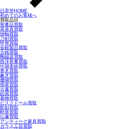
日晃堂HOME
初めてのお客様へ
買取品目
骨董品買取
茶道具買取
掛軸買取
刀剣買取
甲冑買取
金銀製品買取
古銭買取
陶磁器買取
西洋骨董買取
中国美術買取
香木買取
象牙買取
珊瑚買取
翡翠買取
古書買取
絵画買取
着物買取
ビスクドール買取
彫刻買取
勲章買取
仏像買取
アンティーク家具買取
ガラス工芸買取