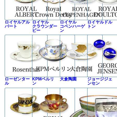
ロイヤルアル
ロイヤル
ロイヤル
ロイヤルドル
バート
クラウンダー
コペンハーゲ
トン
ビー
ン
ローゼンター
KPMベルリ
大倉陶園
ジョージジェ
ル
ン
ンセン