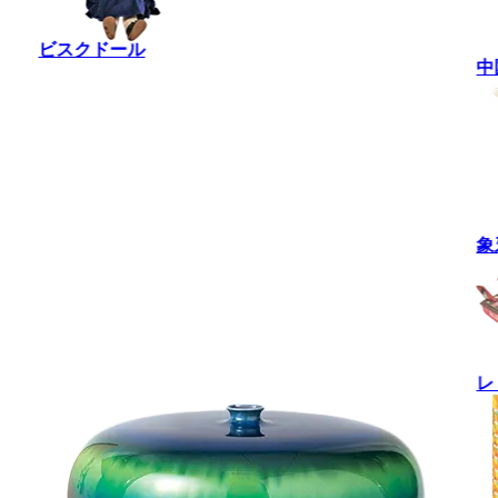
ビスクドール
中
象
レ