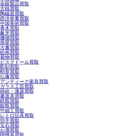
金銀製品買取
古銭買取
陶磁器買取
西洋骨董買取
中国美術買取
香木買取
象牙買取
珊瑚買取
翡翠買取
古書買取
絵画買取
着物買取
ビスクドール買取
彫刻買取
勲章買取
仏像買取
アンティーク家具買取
ガラス工芸買取
蒔絵・漆器買取
書道具買取
鉄瓶買取
銀瓶買取
竹細工買取
レトロ玩具買取
切手買取
宝石買取
お酒買取
喫煙具買取