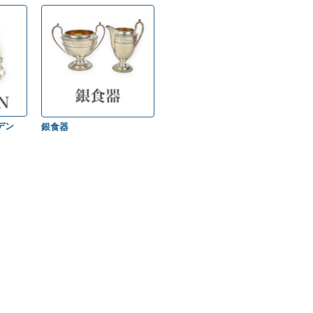
デン
銀食器