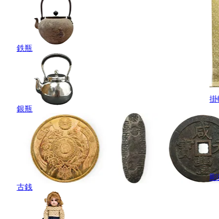
鉄瓶
掛
銀瓶
彫
古銭