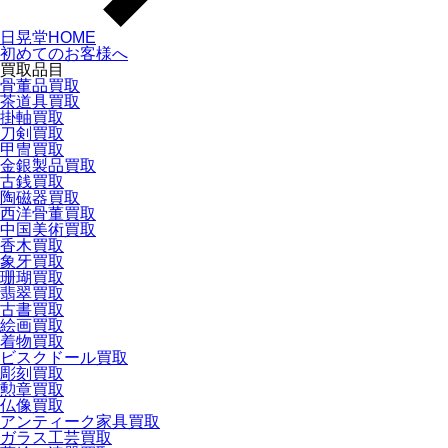
日晃堂HOME
初めてのお客様へ
買取品目
骨董品買取
茶道具買取
掛軸買取
刀剣買取
甲冑買取
金銀製品買取
古銭買取
陶磁器買取
西洋骨董買取
中国美術買取
香木買取
象牙買取
珊瑚買取
翡翠買取
古書買取
絵画買取
着物買取
ビスクドール買取
彫刻買取
勲章買取
仏像買取
アンティーク家具買取
ガラス工芸買取