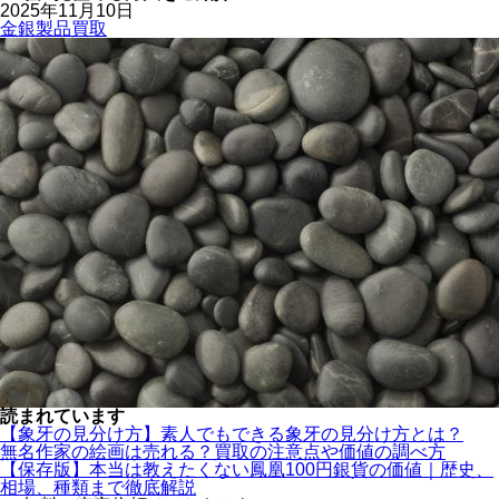
2025年11月10日
金銀製品買取
読まれています
【象牙の見分け方】素人でもできる象牙の見分け方とは？
無名作家の絵画は売れる？買取の注意点や価値の調べ方
【保存版】本当は教えたくない鳳凰100円銀貨の価値｜歴史、
相場、種類まで徹底解説