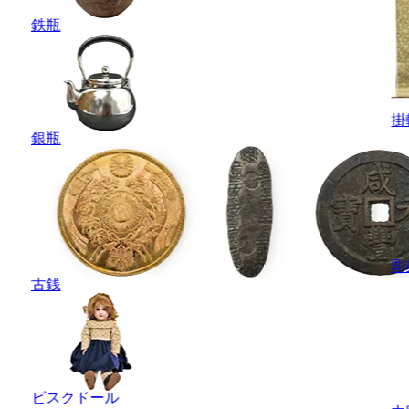
鉄瓶
掛
銀瓶
彫
古銭
ビスクドール