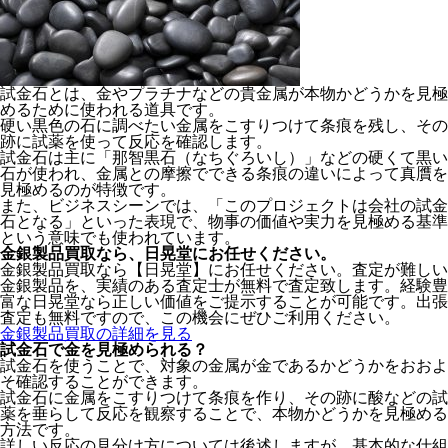
試金石とは、金やプラチナなどの貴金属が本物かどうかを見極
めるために使われる道具
です。
硬い黒色の石に調べたい金属をこすりつけて条痕を残し、その
跡に試薬を使って反応を確認します。
試金石は主に「那智黒石（なちぐろいし）」などの硬くて黒い
石が使われ、金属との摩擦でできる条痕の違いによって真贋を
見極めるのが特徴です。
また、ビジネスシーンでは、「このプロジェクトは会社の試金
石となる」といった表現で、物事の価値や実力を見極める基準
という意味でも使われています。
金銀製品買取なら、
日晃堂にお任せください。
金銀製品買取なら【日晃堂】にお任せください。査定が難しい
金銀製品を、実績のある査定士が無料で査定致します。経験豊
富な日晃堂なら正しい価値をご提示することが可能です。出張
査定も無料ですので、この機会にぜひご利用ください。
金銀製品買取の詳細を見る
試金石で金を見極められる？
試金石を使うことで、対象の金属が金であるかどうかをおおよ
そ確認することができます。
試金石に金属をこすりつけて条痕を作り、その跡に酸などの試
薬を垂らして反応を観察することで、本物かどうかを見極める
方法です。
詳しい反応の見分け方については後述しますが、基本的な仕組