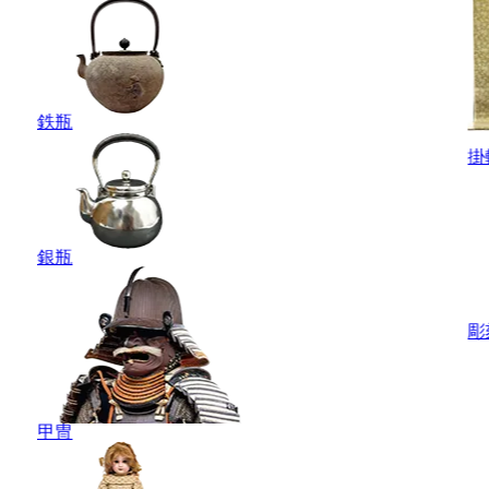
鉄瓶
掛
銀瓶
彫
甲冑