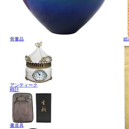
骨董品
絵
アンティーク
時計
書道具