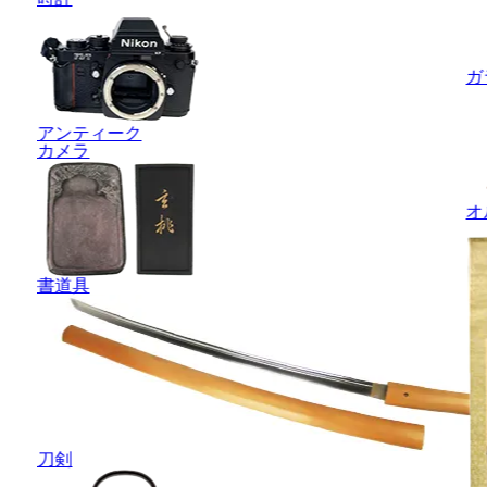
ガ
アンティーク
カメラ
オ
書道具
刀剣