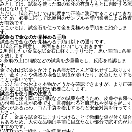
みとしては、試薬を使った際の変化の有無をもとに判断する流
れになります。
ただし、試金石だけでは純度まで正確に測定することはできな
いため、必要に応じて比較用のサンプルや専門業者による検査
が有効です。
ここからは、試金石を使って金を見極める手順をご紹介しま
す。
試金石で金なのか見極める手順
試金石で金なのか見極める手順は以下の通りです。
1.試金石を用意し、表面をきれいにしておきます
2.判別したい金属を試金石に軽くこすりつけ、黒い表面に条痕
を残します
3.条痕の上に硝酸などの試薬を少量垂らし、反応を確認しま
す。
金であれば試薬をかけても条痕がほとんど変化せずに残ります
が、金メッキや偽物の場合は条痕が溶けたり、変色したりする
ことが多い
です。
この方法でおおよそ本物かどうかを確認できますが、より正確
な判定には追加の比較が必要になります。
試金石を使う際の注意点
試金石を使う際には硝酸などの試薬を扱うため、皮膚や衣類へ
の付着に注意が必要です。直接触れると肌荒れや炎症を起こす
恐れがあるため、ゴム手袋を着用するなど安全対策を行ってく
ださい。
また、
金属を試金石にこすりつけることで微細な傷が付く場合
もあるため、大切な品物は事前に目立たない部分で試すのがお
すすめ
です。
\ WEBでのご相談・ご依頼 受付中 /