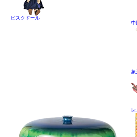
ビスクドール
中
象
レ