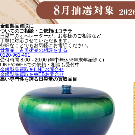
金銀製品買取に
ついてのご相談・ご依頼はコチラ
日晃堂のオペレーターが、お客様のご相談など
丁寧に対応させていただきます。
些細なことでもお気軽にお電話ください。
骨董品・古美術品の相談をする
0120-961-491
受付時間 8:00～20:00 (年中無休※年末年始除く)
LINEや
WEBでの依頼・相談も受付中
金銀製品買取をLINEお問合せ
金銀製品買取をWEBお問合せ
高い専門性を誇る
日晃堂の買取品目