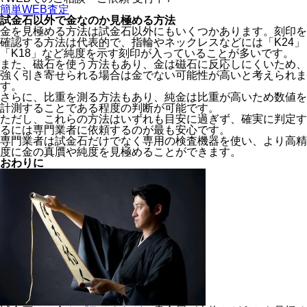
簡単WEB査定
試金石以外で金なのか見極める方法
金を見極める方法は試金石以外にもいくつかあります。刻印を
確認する方法は代表的で、指輪やネックレスなどには「K24」
「K18」など純度を示す刻印が入っていることが多いです。
また、磁石を使う方法もあり、金は磁石に反応しにくいため、
強く引き寄せられる場合は金でない可能性が高いと考えられま
す。
さらに、比重を測る方法もあり、純金は比重が高いため数値を
計測することである程度の判断が可能です。
ただし、これらの方法はいずれも目安に過ぎず、
確実に判定す
るには専門業者に依頼するのが最も安心
です。
専門業者は試金石だけでなく専用の検査機器を使い、より高精
度に金の真贋や純度を見極めることができます。
おわりに