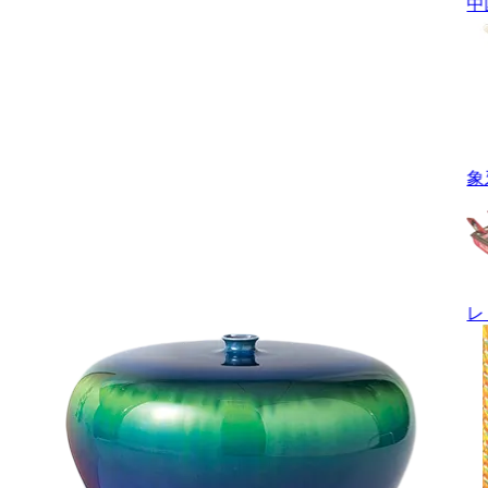
中
象
レ