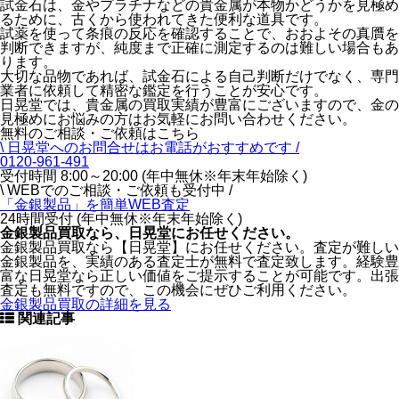
試金石は、金やプラチナなどの貴金属が本物かどうかを見極め
るために、古くから使われてきた便利な道具です。
試薬を使って条痕の反応を確認することで、おおよその真贋を
判断できますが、純度まで正確に測定するのは難しい場合もあ
ります。
大切な品物であれば、試金石による自己判断だけでなく、専門
業者に依頼して精密な鑑定を行うことが安心です。
日晃堂では、貴金属の買取実績が豊富にございますので、金の
見極めにお悩みの方はお気軽にお問い合わせください。
無料のご相談・ご依頼はこちら
\ 日晃堂へのお問合せはお電話がおすすめです /
0120-961-491
受付時間 8:00～20:00 (年中無休※年末年始除く)
\ WEBでのご相談・ご依頼も受付中 /
「金銀製品」を
簡単WEB査定
24時間受付 (年中無休※年末年始除く)
金銀製品買取なら、
日晃堂にお任せください。
金銀製品買取なら【日晃堂】にお任せください。査定が難しい
金銀製品を、実績のある査定士が無料で査定致します。経験豊
富な日晃堂なら正しい価値をご提示することが可能です。出張
査定も無料ですので、この機会にぜひご利用ください。
金銀製品買取の詳細を見る
関連記事