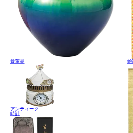
骨董品
絵
アンティーク
時計