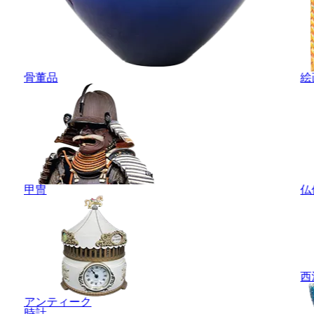
骨董品
絵
甲冑
仏
西
アンティーク
時計