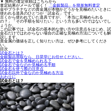
▼ 無料の査定依頼はこちらから
査定結果がメールで届く！
「金銀製品」を
簡単無料査定
金やプラチナなどの貴金属が本物かどうかを見極めたいときに
使われる道具のひとつが「
試金石
」です。
古くから使われていた道具ですが、「本当に見極められる
の？」「その手順を知りたい」という方も多いのではないでし
ょうか。
この記事では、試金石の基本的な使い方や注意点をはじめ、試
金石だけではわからない場合の正確な見極め方法についても解
説します。
貴金属の価値を正しく知りたい方は、ぜひ参考にしてくださ
い。
目次
試金石とは？
金銀製品買取なら、日晃堂にお任せください。
試金石で金を見極められる？
試金石で金なのか見極める手順
試金石を使う際の注意点
試金石以外で金なのか見極める方法
おわりに
試金石とは？