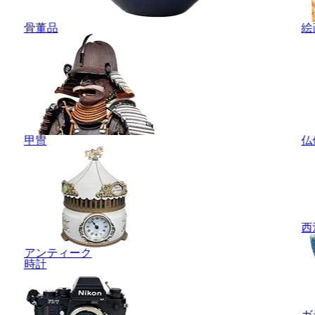
骨董品
絵
甲冑
仏
西
アンティーク
時計
ガ