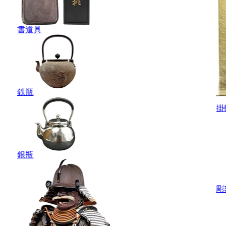
書道具
鉄瓶
掛
銀瓶
彫