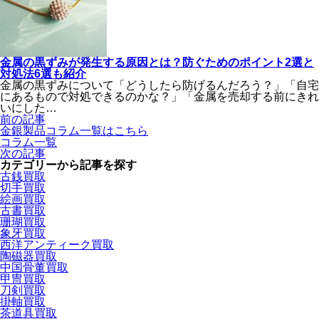
金属の黒ずみが発生する原因とは？防ぐためのポイント2選と
対処法6選も紹介
金属の黒ずみについて「どうしたら防げるんだろう？」「自宅
にあるもので対処できるのかな？」「金属を売却する前にきれ
いにした…
前の記事
金銀製品
コラム一覧
はこちら
コラム一覧
次の記事
カテゴリーから記事を探す
古銭買取
切手買取
絵画買取
古書買取
珊瑚買取
象牙買取
西洋アンティーク買取
陶磁器買取
中国骨董買取
甲冑買取
刀剣買取
掛軸買取
茶道具買取