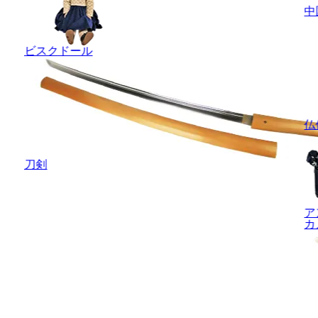
中
ビスクドール
仏
刀剣
ア
カ