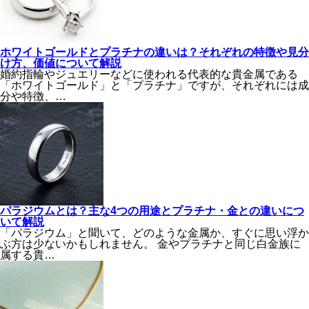
ホワイトゴールドとプラチナの違いは？それぞれの特徴や見分
け方、価値について解説
婚約指輪やジュエリーなどに使われる代表的な貴金属である
「ホワイトゴールド」と「プラチナ」ですが、それぞれには成
分や特徴、…
パラジウムとは？主な4つの用途とプラチナ・金との違いにつ
いて解説
「パラジウム」と聞いて、どのような金属か、すぐに思い浮か
ぶ方は少ないかもしれません。 金やプラチナと同じ白金族に
属する貴…