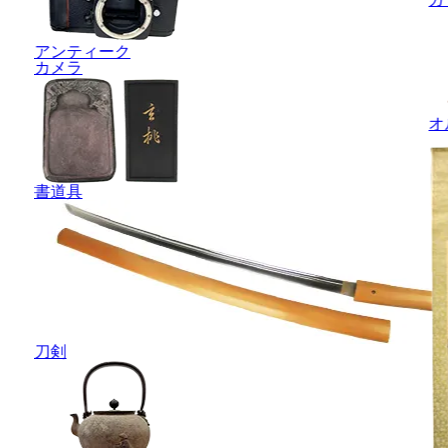
アンティーク
カメラ
オ
書道具
刀剣