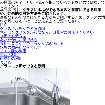
の原因は何？」という悩みを抱えている方も多いのではないで
しょうか？
本記事では、
グラスに水垢ができる原因と事前にできる対策
や、効果的な対策方法をご紹介
します。
身近なもので簡単にできる方法をご紹介するため、グラスの汚
れが気になる方は、ぜひ最後までご覧ください。
目次
グラスに水垢ができる原因
マイセンクリスタル買取なら、日晃堂にお任せください。
水垢の対策方法
あたたかいお湯で洗う
専用クロスなどでしっかり拭きあげる
水垢の効果的な落とし方
クエン酸の利用
重曹の利用
研磨剤の利用
まとめ
グラスに水垢ができる原因