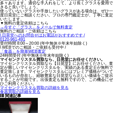
多々あります。適切な手入れをして、より長くグラスを愛用で
きると良いでしょう。
使っていないグラスや手放したいグラスがある場合は、ぜひ一
度日晃堂にご相談ください。プロの専門鑑定士が、丁寧に査定
いたします。
▼無料の査定依頼はこちら
→今すぐ「グラス」をメールで無料査定
無料のご相談・ご依頼はこちら
\ 日晃堂へのお問合せはお電話がおすすめです /
0120-961-491
受付時間 8:00～20:00 (年中無休※年末年始除く)
\ WEBでのご相談・ご依頼も受付中 /
「食器」を
簡単WEB査定
24時間受付 (年中無休※年末年始除く)
マイセンクリスタル買取なら、
日晃堂にお任せください。
マイセンクリスタル買取なら【日晃堂】にお任せください。査
定が難しいマイセンクリスタルを、実績のある査定士が無料で
査定致します。マイセンクリスタルにはプレミア価格がついて
いるものが存在し、経験豊富な日晃堂なら正しい価値をご提示
することが可能です。出張査定も無料ですので、この機会にぜ
ひご利用ください。
マイセンクリスタル買取の詳細を見る
食器買取の詳細を見る
関連記事