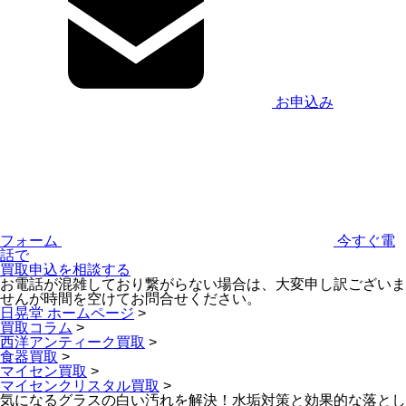
お申込み
フォーム
今すぐ電
話で
買取申込を相談する
お電話が混雑しており繋がらない場合は、大変申し訳ございま
せんが時間を空けてお問合せください。
日晃堂 ホームページ
>
買取コラム
>
西洋アンティーク買取
>
食器買取
>
マイセン買取
>
マイセンクリスタル買取
>
気になるグラスの白い汚れを解決！水垢対策と効果的な落とし