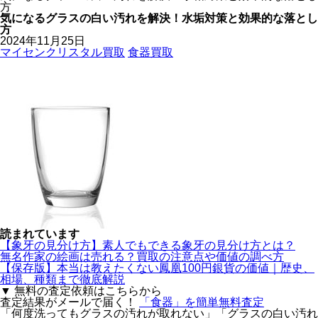
方
気になるグラスの白い汚れを解決！水垢対策と効果的な落とし
方
2024年11月25日
マイセンクリスタル買取
食器買取
読まれています
【象牙の見分け方】素人でもできる象牙の見分け方とは？
無名作家の絵画は売れる？買取の注意点や価値の調べ方
【保存版】本当は教えたくない鳳凰100円銀貨の価値｜歴史、
相場、種類まで徹底解説
▼ 無料の査定依頼はこちらから
査定結果がメールで届く！
「食器」を
簡単無料査定
「何度洗ってもグラスの汚れが取れない」「グラスの白い汚れ