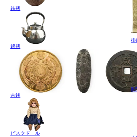
鉄瓶
掛
銀瓶
彫
古銭
ビスクドール