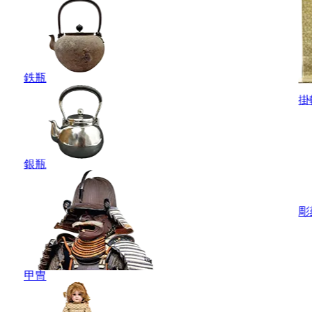
鉄瓶
掛
銀瓶
彫
甲冑