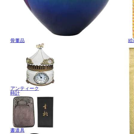
骨董品
絵
アンティーク
時計
書道具