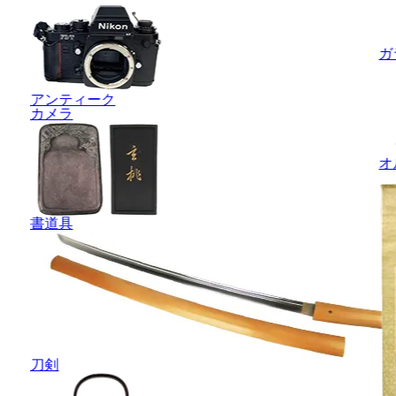
ガ
アンティーク
カメラ
オ
書道具
刀剣