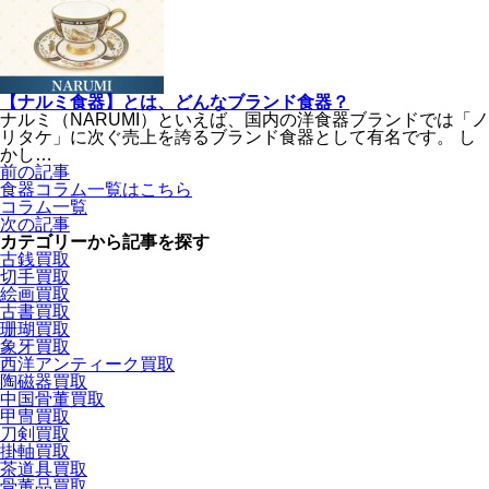
【ナルミ食器】とは、どんなブランド食器？
ナルミ（NARUMI）といえば、国内の洋食器ブランドでは「ノ
リタケ」に次ぐ売上を誇るブランド食器として有名です。 し
かし…
前の記事
食器
コラム一覧
はこちら
コラム一覧
次の記事
カテゴリーから記事を探す
古銭買取
切手買取
絵画買取
古書買取
珊瑚買取
象牙買取
西洋アンティーク買取
陶磁器買取
中国骨董買取
甲冑買取
刀剣買取
掛軸買取
茶道具買取
骨董品買取