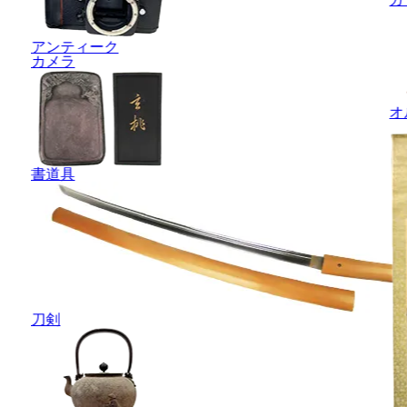
アンティーク
カメラ
オ
書道具
刀剣