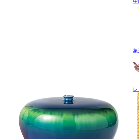
中
象
レ