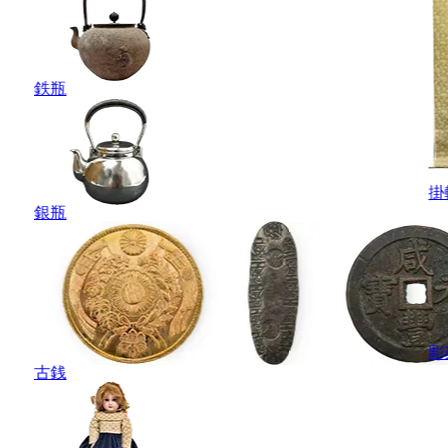
鉄瓶
掛
銀瓶
彫
古銭