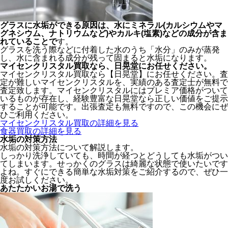
グラスに水垢ができる原因は、水にミネラル(カルシウムやマ
グネシウム、ナトリウムなど)やカルキ(塩素)などの成分が含ま
れていることで
す。
グラスを洗う際などに付着した水のうち「水分」のみが蒸発
し、水に含まれる成分が残って固まると水垢になります。
マイセンクリスタル買取なら、
日晃堂にお任せください。
マイセンクリスタル買取なら【日晃堂】にお任せください。査
定が難しいマイセンクリスタルを、実績のある査定士が無料で
査定致します。マイセンクリスタルにはプレミア価格がついて
いるものが存在し、経験豊富な日晃堂なら正しい価値をご提示
することが可能です。出張査定も無料ですので、この機会にぜ
ひご利用ください。
マイセンクリスタル買取の詳細を見る
食器買取の詳細を見る
水垢の対策方法
水垢の対策方法について解説します。
しっかり洗浄していても、時間が経つとどうしても水垢がつい
てしまいます。せっかくのグラスは綺麗な状態で使いたいです
よね。すぐにできる簡単な水垢対策をご紹介するので、ぜひ一
度お試しください。
あたたかいお湯で洗う