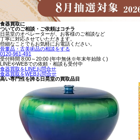
食器買取に
ついてのご相談・ご依頼はコチラ
日晃堂のオペレーターが、お客様のご相談など
丁寧に対応させていただきます。
些細なことでもお気軽にお電話ください。
骨董品・古美術品の相談をする
0120-961-491
受付時間 8:00～20:00 (年中無休※年末年始除く)
LINEや
WEBでの依頼・相談も受付中
食器買取をLINEお問合せ
食器買取をWEBお問合せ
高い専門性を誇る
日晃堂の買取品目