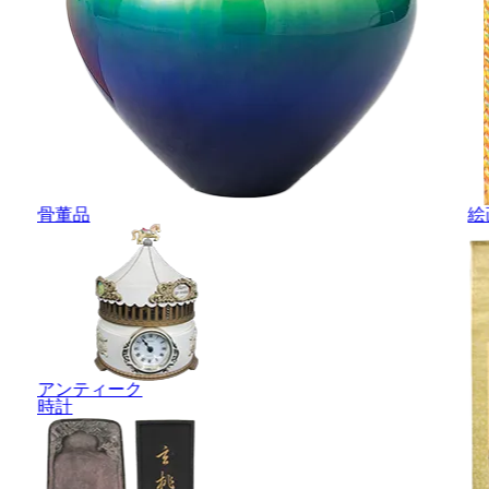
骨董品
絵
アンティーク
時計