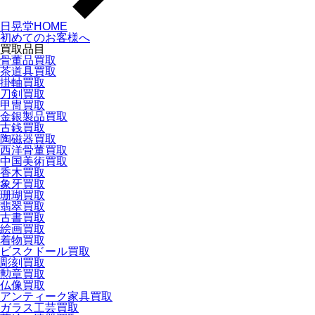
日晃堂HOME
初めてのお客様へ
買取品目
骨董品買取
茶道具買取
掛軸買取
刀剣買取
甲冑買取
金銀製品買取
古銭買取
陶磁器買取
西洋骨董買取
中国美術買取
香木買取
象牙買取
珊瑚買取
翡翠買取
古書買取
絵画買取
着物買取
ビスクドール買取
彫刻買取
勲章買取
仏像買取
アンティーク家具買取
ガラス工芸買取