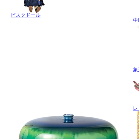
ビスクドール
中
象
レ