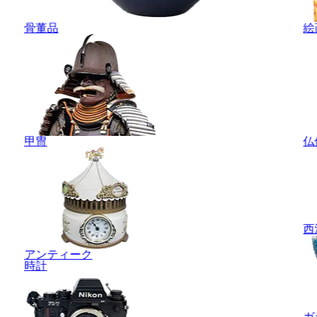
骨董品
絵
甲冑
仏
西
アンティーク
時計
ガ