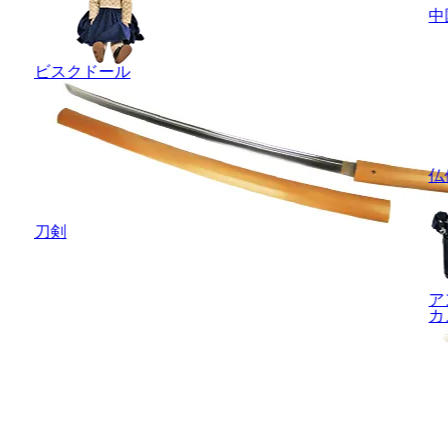
中
ビスクドール
仏
刀剣
ア
カ