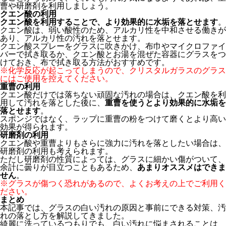
曹や研磨剤を利用しましょう。
クエン酸の利用
クエン酸を利用することで、より効果的に水垢を落とせます
。
クエン酸は、弱い酸性のため、アルカリ性を中和させる働きが
あり、アルカリ性の汚れを落とせます。
クエン酸スプレーをグラスに吹きかけ、布巾やマイクロファイ
バーで拭き取るか、クエン酸とお湯を混ぜた容器にグラスをつ
けておき、布で拭き取る方法がおすすめです。
※化学反応が起こってしまうので、クリスタルガラスのグラス
にはご使用を控えてください。
重曹の利用
クエン酸だけでは落ちない頑固な汚れの場合は、クエン酸を利
用して汚れを落とした後に、
重曹を使うとより効果的に水垢を
落とせます
。
スポンジではなく、ラップに重曹の粉をつけて磨くとより高い
効果が得られます。
研磨剤の利用
クエン酸や重曹よりもさらに強力に汚れを落としたい場合は、
研磨剤の利用も考えられます。
ただし研磨剤の性質によっては、グラスに細かい傷がついて、
余計に曇りが目立つこともあるため、
あまりオススメはできま
せん
。
※グラスが傷つく恐れがあるので、よくお考えの上でご利用く
ださい。
まとめ
本記事では、グラスの白い汚れの原因と事前にできる対策、汚
れの落とし方を解説してきました。
綺麗に洗っているつもりでも、白い汚れに悩まされることは