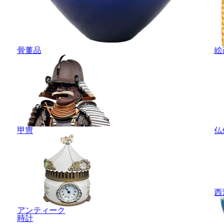
骨董品
絵
甲冑
仏
西
アンティーク
時計