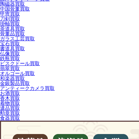
陶磁器買取
中国骨董買取
甲冑買取
刀剣買取
掛軸買取
茶道具買取
骨董品買取
ガラス工芸買取
宝石買取
書道具買取
仏像買取
鉄瓶買取
ビスクドール買取
翡翠買取
オルゴール買取
和楽器買取
金銀製品買取
アンティークカメラ買取
お酒買取
香木買取
着物買取
遺品買取
勲章買取
食器買取