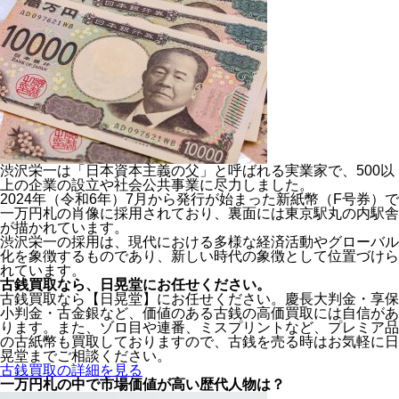
渋沢栄一は「日本資本主義の父」と呼ばれる実業家で、500以
上の企業の設立や社会公共事業に尽力しました。
2024年（令和6年）7月から発行が始まった新紙幣（F号券）で
一万円札の肖像に採用されており、裏面には東京駅丸の内駅舎
が描かれています。
渋沢栄一の採用は、現代における多様な経済活動やグローバル
化を象徴するものであり、新しい時代の象徴として位置づけら
れています。
古銭買取なら、
日晃堂にお任せください。
古銭買取なら【日晃堂】にお任せください。慶長大判金・享保
小判金・古金銀など、価値のある古銭の高価買取には自信があ
ります。また、ゾロ目や連番、ミスプリントなど、プレミア品
の古紙幣も買取しておりますので、古銭を売る時はお気軽に日
晃堂までご相談ください。
古銭買取の詳細を見る
一万円札の中で市場価値が高い歴代人物は？