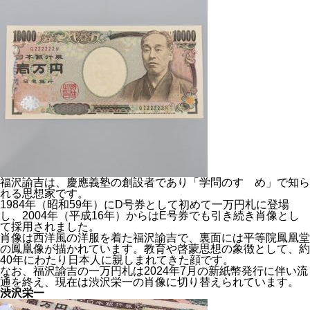
福沢諭吉は、慶應義塾の創設者であり「学問のすゝめ」で知ら
れる思想家
です。
1984年（昭和59年）にD号券として初めて一万円札に登場
し、2004年（平成16年）からはE号券でも引き続き肖像とし
て採用されました。
肖像は西洋風の洋服を着た福沢諭吉で、裏面には平等院鳳凰堂
の鳳凰像が描かれています。教育や啓蒙思想の象徴として、約
40年にわたり日本人に親しまれてきた顔です。
なお、福沢諭吉の一万円札は2024年7月の新紙幣発行に伴い流
通を終え、現在は渋沢栄一の肖像に切り替えられています。
渋沢栄一