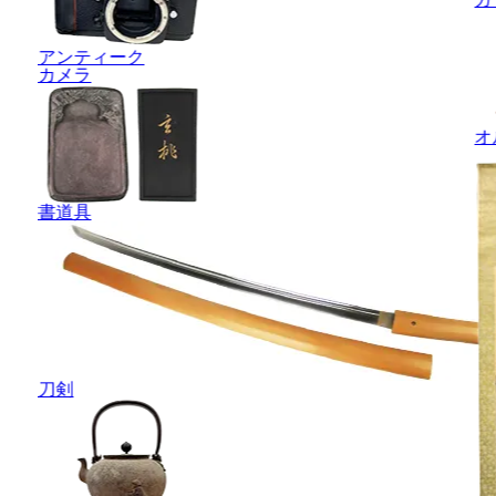
アンティーク
カメラ
オ
書道具
刀剣