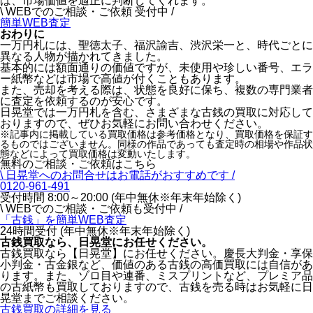
ば、市場価値を適正に判断してくれます。
\ WEBでのご相談・ご依頼 受付中 /
簡単WEB査定
おわりに
一万円札には、聖徳太子、福沢諭吉、渋沢栄一と、時代ごとに
異なる人物が描かれてきました。
基本的には額面通りの価値ですが、未使用や珍しい番号、エラ
ー紙幣などは市場で高値が付くこともあります。
また、売却を考える際は、状態を良好に保ち、複数の専門業者
に査定を依頼するのが安心です。
日晃堂では一万円札を含む、さまざまな古銭の買取に対応して
おりますので、ぜひお気軽にお問い合わせください。
※記事内に掲載している買取価格は参考価格となり、買取価格を保証す
るものではございません。同様の作品であっても査定時の相場や作品状
態などによって買取価格は変動いたします。
無料のご相談・ご依頼はこちら
\ 日晃堂へのお問合せはお電話がおすすめです /
0120-961-491
受付時間 8:00～20:00 (年中無休※年末年始除く)
\ WEBでのご相談・ご依頼も受付中 /
「古銭」を
簡単WEB査定
24時間受付 (年中無休※年末年始除く)
古銭買取なら、
日晃堂にお任せください。
古銭買取なら【日晃堂】にお任せください。慶長大判金・享保
小判金・古金銀など、価値のある古銭の高価買取には自信があ
ります。また、ゾロ目や連番、ミスプリントなど、プレミア品
の古紙幣も買取しておりますので、古銭を売る時はお気軽に日
晃堂までご相談ください。
古銭買取の詳細を見る