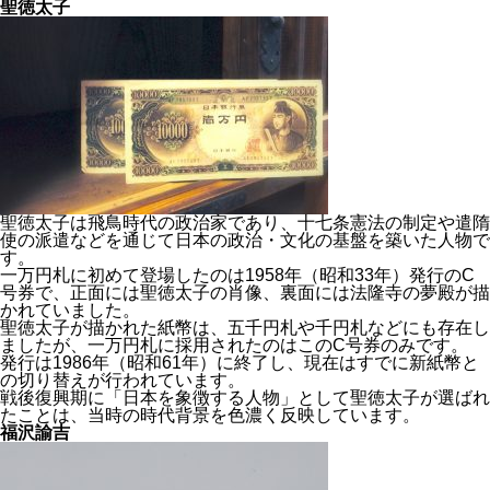
聖徳太子
聖徳太子は飛鳥時代の政治家であり、十七条憲法の制定や遣隋
使の派遣などを通じて日本の政治・文化の基盤を築いた人物
で
す。
一万円札に初めて登場したのは1958年（昭和33年）発行のC
号券で、正面には聖徳太子の肖像、裏面には法隆寺の夢殿が描
かれていました。
聖徳太子が描かれた紙幣は、五千円札や千円札などにも存在し
ましたが、一万円札に採用されたのはこのC号券のみです。
発行は1986年（昭和61年）に終了し、現在はすでに新紙幣と
の切り替えが行われています。
戦後復興期に「日本を象徴する人物」として聖徳太子が選ばれ
たことは、当時の時代背景を色濃く反映しています。
福沢諭吉