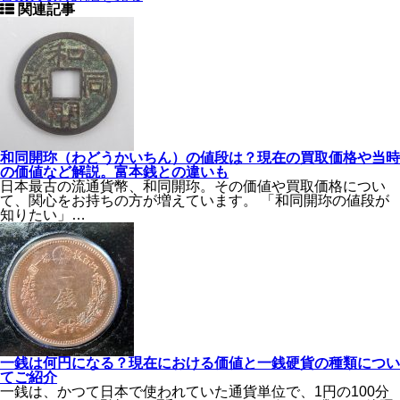
関連記事
和同開珎（わどうかいちん）の値段は？現在の買取価格や当時
の価値など解説。富本銭との違いも
日本最古の流通貨幣、和同開珎。その価値や買取価格につい
て、関心をお持ちの方が増えています。 「和同開珎の値段が
知りたい」…
一銭は何円になる？現在における価値と一銭硬貨の種類につい
てご紹介
一銭は、かつて日本で使われていた通貨単位で、1円の100分