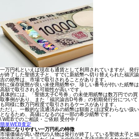
一万円札といえば現在も通貨として利用されていますが、発行
が終了した聖徳太子と、すでに新紙幣へ切り替えられた福沢諭
吉の紙幣は、市場で取引されることがあります。
特に保存状態が良い未使用紙幣や、珍しい番号が付いた紙幣は
高額で取引される可能性が高いです。
具体的には、
「聖徳太子C号券」の未使用紙幣は数万円での買
取事例があり、また「福沢諭吉D号券」の初期発行分について
も同様に数万円程度で取引されるケースがあります。
ただし、一般的な流通済みの紙幣は額面とほぼ変わらない扱い
となるため、高値になるのは一部の希少紙幣です。
\ WEBでのご相談・ご依頼 受付中 /
簡単WEB査定
高値になりやすい一万円札の特徴
市場価値が高い歴代の人物は発行が終了している聖徳太子と福