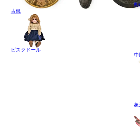
彫
古銭
ビスクドール
中
象