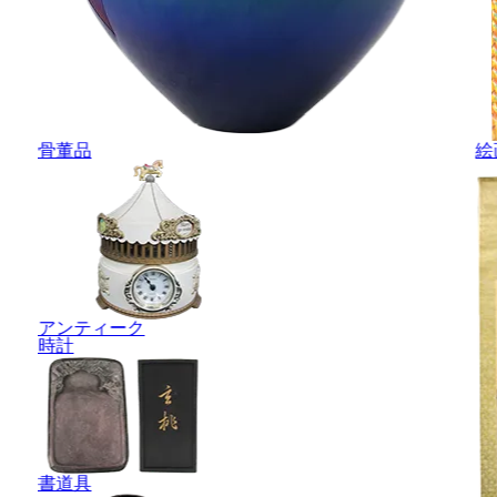
骨董品
絵
アンティーク
時計
書道具