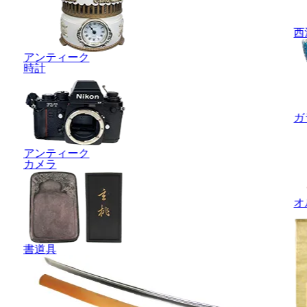
西
アンティーク
時計
ガ
アンティーク
カメラ
オ
書道具