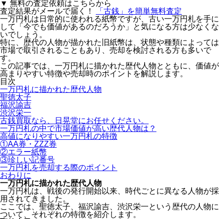
▼ 無料の査定依頼はこちらから
査定結果がメールで届く！
「古銭」を
簡単無料査定
一万円札は日常的に使われる紙幣ですが、古い一万円札を手に
して「今でも価値があるのだろうか」と気になる方は少なくな
いでしょう。
特に、歴代の人物が描かれた旧紙幣は、状態や種類によっては
市場で取引されることもあり、売却を検討される方も多いで
す。
この記事では、
一万円札に描かれた歴代人物とともに、価値が
高まりやすい特徴や売却時のポイントを解説
します。
目次
一万円札に描かれた歴代人物
聖徳太子
福沢諭吉
渋沢栄一
古銭買取なら、日晃堂にお任せください。
一万円札の中で市場価値が高い歴代人物は？
高値になりやすい一万円札の特徴
①AA券・ZZZ券
②エラー紙幣
③珍しい記番号
一万円札を売却する際のポイント
おわりに
一万円札に描かれた歴代人物
一万円札は、戦後の発行開始以来、時代ごとに異なる人物が採
用されてきました。
ここでは、
聖徳太子、福沢諭吉、渋沢栄一という歴代の人物
に
ついて、それぞれの特徴を紹介します。