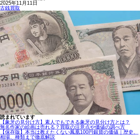
2025年11月11日
古銭買取
読まれています
【象牙の見分け方】素人でもできる象牙の見分け方とは？
無名作家の絵画は売れる？買取の注意点や価値の調べ方
【保存版】本当は教えたくない鳳凰100円銀貨の価値｜歴史、
相場、種類まで徹底解説