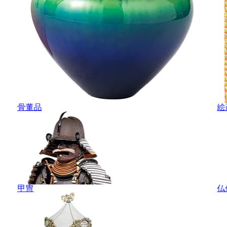
骨董品
絵
甲冑
仏