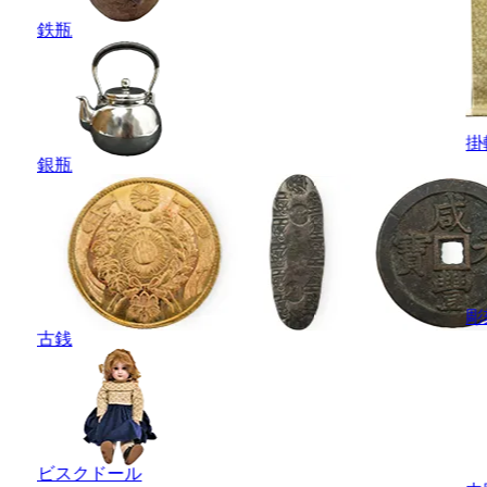
鉄瓶
掛
銀瓶
彫
古銭
ビスクドール