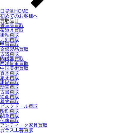
日晃堂HOME
初めてのお客様へ
買取品目
骨董品買取
茶道具買取
掛軸買取
刀剣買取
甲冑買取
金銀製品買取
古銭買取
陶磁器買取
西洋骨董買取
中国美術買取
香木買取
象牙買取
珊瑚買取
翡翠買取
古書買取
絵画買取
着物買取
ビスクドール買取
彫刻買取
勲章買取
仏像買取
アンティーク家具買取
ガラス工芸買取