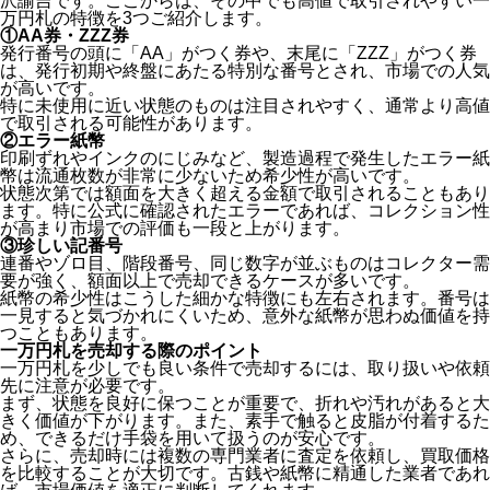
沢諭吉です。ここからは、その中でも高値で取引されやすい一
万円札の特徴を3つご紹介します。
①AA券・ZZZ券
発行番号の頭に「AA」がつく券や、末尾に「ZZZ」がつく券
は、発行初期や終盤にあたる特別な番号とされ、市場での人気
が高いです。
特に未使用に近い状態のものは注目されやすく、通常より高値
で取引される可能性があります。
②エラー紙幣
印刷ずれやインクのにじみなど、製造過程で発生したエラー紙
幣は流通枚数が非常に少ないため希少性が高いです。
状態次第では額面を大きく超える金額で取引されることもあり
ます。特に公式に確認されたエラーであれば、コレクション性
が高まり市場での評価も一段と上がります。
③珍しい記番号
連番やゾロ目、階段番号、同じ数字が並ぶものはコレクター需
要が強く、額面以上で売却できるケースが多いです。
紙幣の希少性はこうした細かな特徴にも左右されます。番号は
一見すると気づかれにくいため、意外な紙幣が思わぬ価値を持
つこともあります。
一万円札を売却する際のポイント
一万円札を少しでも良い条件で売却するには、取り扱いや依頼
先に注意が必要です。
まず、状態を良好に保つことが重要で、折れや汚れがあると大
きく価値が下がります。また、素手で触ると皮脂が付着するた
め、できるだけ手袋を用いて扱うのが安心です。
さらに、売却時には複数の専門業者に査定を依頼し、買取価格
を比較することが大切です。古銭や紙幣に精通した業者であれ