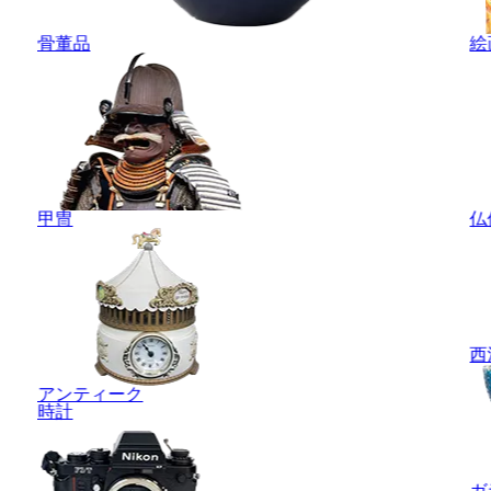
骨董品
絵
甲冑
仏
西
アンティーク
時計
ガ