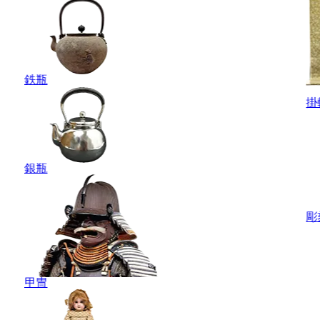
鉄瓶
掛
銀瓶
彫
甲冑