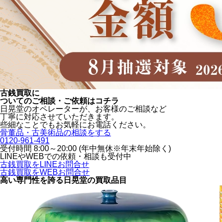
古銭買取に
ついてのご相談・ご依頼はコチラ
日晃堂のオペレーターが、お客様のご相談など
丁寧に対応させていただきます。
些細なことでもお気軽にお電話ください。
骨董品・古美術品の相談をする
0120-961-491
受付時間 8:00～20:00 (年中無休※年末年始除く)
LINEや
WEBでの依頼・相談も受付中
古銭買取をLINEお問合せ
古銭買取をWEBお問合せ
高い専門性を誇る
日晃堂の買取品目