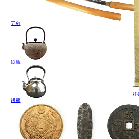
刀剣
鉄瓶
掛
銀瓶