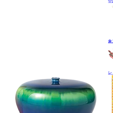
中
象
レ