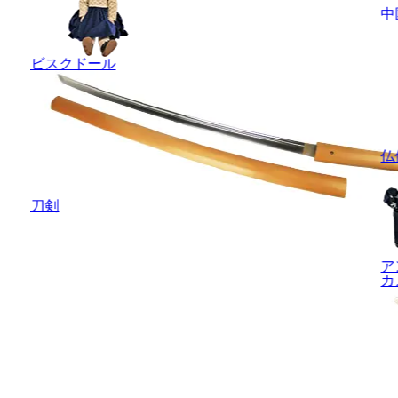
中
ビスクドール
仏
刀剣
ア
カ