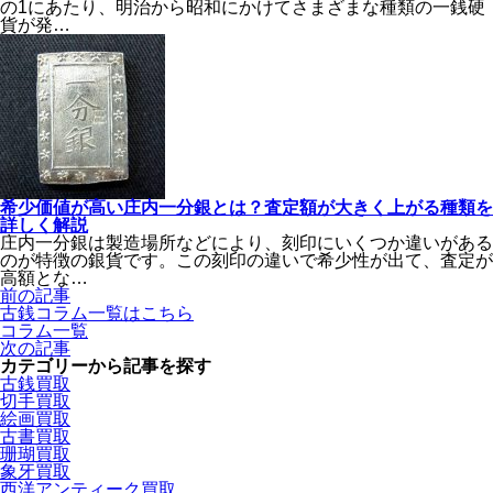
の1にあたり、明治から昭和にかけてさまざまな種類の一銭硬
貨が発…
希少価値が高い庄内一分銀とは？査定額が大きく上がる種類を
詳しく解説
庄内一分銀は製造場所などにより、刻印にいくつか違いがある
のが特徴の銀貨です。この刻印の違いで希少性が出て、査定が
高額とな…
前の記事
古銭
コラム一覧
はこちら
コラム一覧
次の記事
カテゴリーから記事を探す
古銭買取
切手買取
絵画買取
古書買取
珊瑚買取
象牙買取
西洋アンティーク買取