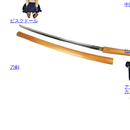
中
ビスクドール
仏
刀剣
ア
カ