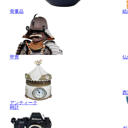
骨董品
絵
甲冑
仏
西
アンティーク
時計
ガ