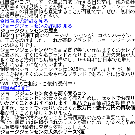
は自信がございます。骨董品買取も行える日晃堂は、他の食器
買取業者では見抜くことが難しい、「和食器」や「アンティー
ク食器」の骨董価値も査定することが可能です。ぜひ、無料の
出張査定をご検討ください。
食器買取の詳細を見る
ジョージジェンセンの詳細を見る
ジョージジェンセンの歴史
1904年に銀細工師のジョージジェンセンが、コペンハーゲン
に工房を設けました。これが高級ブランド、ジョージジェンセ
ンの始まりです。
ジョージジェンセンが作る高品質で美しい作品は多くのセレブ
に愛され、すぐに有名ブランドとなりました。工房の規模が大
きくなると海外にも店舗を増やし、1983年には日本でも取り
扱われるようになっています。
創業者のジョージジェンセンは1935年に他界しましたが、彼
が亡き後も多くの人に愛されるブランドであることには変わり
ありません。
\ WEBでのご相談・ご依頼 受付中 /
簡単WEB査定
ジョージジェンセン食器を高く売るコツ
ジョージジェンセンの食器を高く売るために、
セットでお売り
いただくことをおすすめします
。単品でも高価買取が期待でき
ますが、セットでお売りいただくと
数万円～数十万円の買取価
格
が付くことも珍しくありません。
また、破損や汚れがないことも高価買取のために重要です。自
宅での保管では破損や汚れのリスクが高いため、なるべく早め
に買取専門業者に査定を依頼しましょう。
ジョージジェンセンの人気シリーズ3選