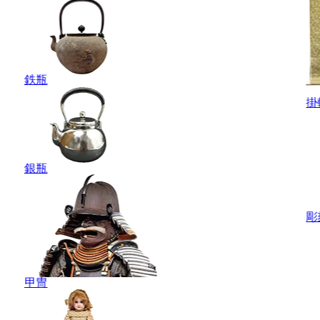
鉄瓶
掛
銀瓶
彫
甲冑