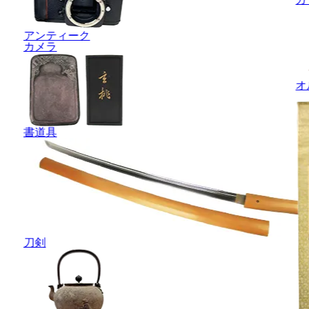
アンティーク
カメラ
オ
書道具
刀剣