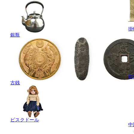
掛
銀瓶
彫
古銭
ビスクドール
中