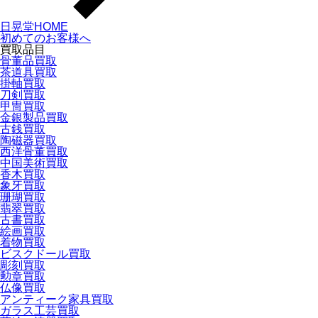
日晃堂HOME
初めてのお客様へ
買取品目
骨董品買取
茶道具買取
掛軸買取
刀剣買取
甲冑買取
金銀製品買取
古銭買取
陶磁器買取
西洋骨董買取
中国美術買取
香木買取
象牙買取
珊瑚買取
翡翠買取
古書買取
絵画買取
着物買取
ビスクドール買取
彫刻買取
勲章買取
仏像買取
アンティーク家具買取
ガラス工芸買取