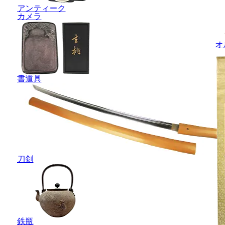
アンティーク
カメラ
オ
書道具
刀剣
鉄瓶