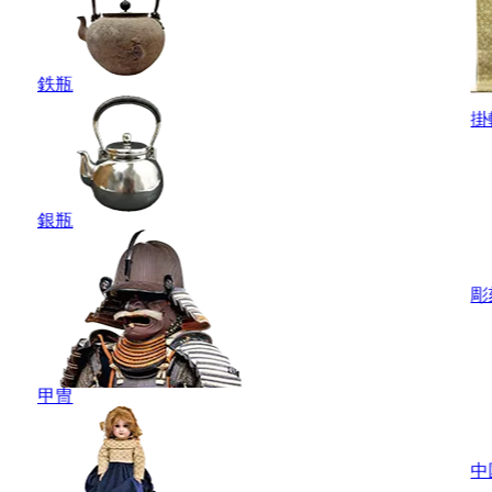
鉄瓶
掛
銀瓶
彫
甲冑
中