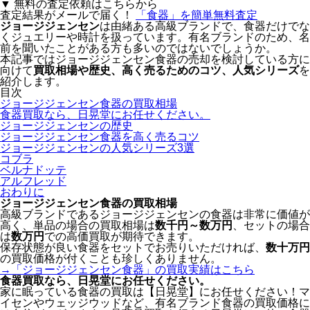
▼ 無料の査定依頼はこちらから
査定結果がメールで届く！
「食器」を
簡単無料査定
ジョージジェンセン
は由緒ある高級ブランドで、食器だけでな
くジュエリーや時計を扱っています。有名ブランドのため、名
前を聞いたことがある方も多いのではないでしょうか。
本記事ではジョージジェンセン食器の売却を検討している方に
向けて
買取相場や歴史、高く売るためのコツ、人気シリーズ
を
紹介します。
目次
ジョージジェンセン食器の買取相場
食器買取なら、日晃堂にお任せください。
ジョージジェンセンの歴史
ジョージジェンセン食器を高く売るコツ
ジョージジェンセンの人気シリーズ3選
コブラ
ベルナドッテ
アルフレッド
おわりに
ジョージジェンセン食器の買取相場
高級ブランドであるジョージジェンセンの食器は非常に価値が
高く、単品の場合の買取相場は
数千円～数万円
、セットの場合
は
数万円
での高価買取が期待できます。
保存状態が良い食器をセットでお売りいただければ、
数十万円
の買取価格が付くことも珍しくありません。
→「ジョージジェンセン食器」の買取実績はこちら
食器買取なら、
日晃堂にお任せください。
家に眠っている食器の買取は【日晃堂】にお任せください！マ
イセンやウェッジウッドなど、有名ブランド食器の買取価格に