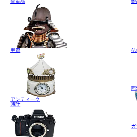
骨董品
絵
甲冑
仏
西
アンティーク
時計
ガ