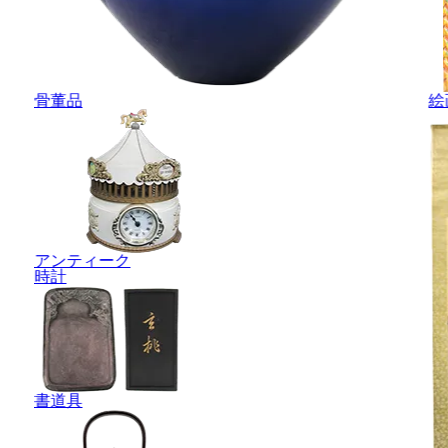
骨董品
絵
アンティーク
時計
書道具