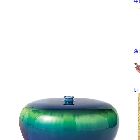
中
象
レ