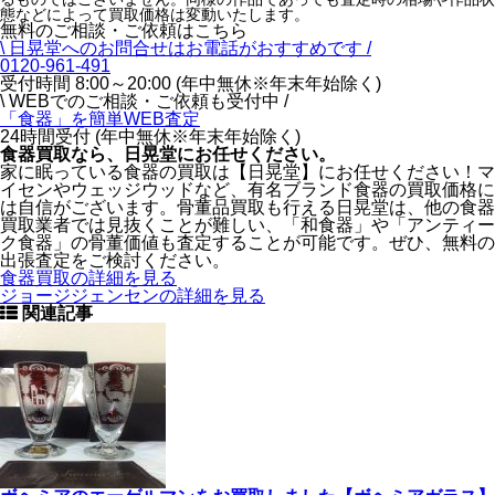
態などによって買取価格は変動いたします。
無料のご相談・ご依頼はこちら
\ 日晃堂へのお問合せはお電話がおすすめです /
0120-961-491
受付時間 8:00～20:00 (年中無休※年末年始除く)
\ WEBでのご相談・ご依頼も受付中 /
「食器」を
簡単WEB査定
24時間受付 (年中無休※年末年始除く)
食器買取なら、
日晃堂にお任せください。
家に眠っている食器の買取は【日晃堂】にお任せください！マ
イセンやウェッジウッドなど、有名ブランド食器の買取価格に
は自信がございます。骨董品買取も行える日晃堂は、他の食器
買取業者では見抜くことが難しい、「和食器」や「アンティー
ク食器」の骨董価値も査定することが可能です。ぜひ、無料の
出張査定をご検討ください。
食器買取の詳細を見る
ジョージジェンセンの詳細を見る
関連記事