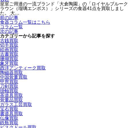
皇室ご用達の一流ブランド「大倉陶園」の「ロイヤルブルーク
ラウン（瑠璃エンボス）」シリーズの食器41点を買取しまし
た。 大…
前の記事
食器
コラム一覧
はこちら
コラム一覧
次の記事
カテゴリーから記事を探す
古銭買取
切手買取
絵画買取
古書買取
珊瑚買取
象牙買取
西洋アンティーク買取
陶磁器買取
中国骨董買取
甲冑買取
刀剣買取
掛軸買取
茶道具買取
骨董品買取
ガラス工芸買取
宝石買取
書道具買取
仏像買取
鉄瓶買取
ビスクドール買取