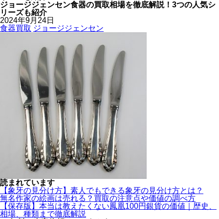
ジョージジェンセン食器の買取相場を徹底解説！3つの人気シ
リーズも紹介
2024年9月24日
食器買取
ジョージジェンセン
読まれています
【象牙の見分け方】素人でもできる象牙の見分け方とは？
無名作家の絵画は売れる？買取の注意点や価値の調べ方
【保存版】本当は教えたくない鳳凰100円銀貨の価値｜歴史、
相場、種類まで徹底解説