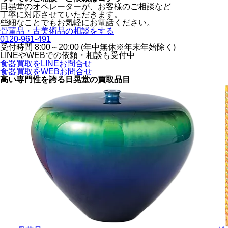
日晃堂のオペレーターが、お客様のご相談など
丁寧に対応させていただきます。
些細なことでもお気軽にお電話ください。
骨董品・古美術品の相談をする
0120-961-491
受付時間 8:00～20:00 (年中無休※年末年始除く)
LINEや
WEBでの依頼・相談も受付中
食器買取をLINEお問合せ
食器買取をWEBお問合せ
高い専門性を誇る
日晃堂の買取品目