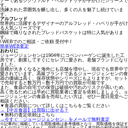
ナーであるシグヴァルド・ベルナドッテが手がけたシリーズで
す。
洗練された雰囲気を醸し出し、多くの人を魅了し続けていま
す。
アルフレッド
世界的に活躍するデザイナーのアルフレッド・ハベリが手がけ
る人気シリーズです。
鋼線で織りなされたブレッドバスケットは特に人気がありま
す。
\ WEBでのご相談・ご依頼 受付中 /
簡単WEB査定
おわりに
ジョージジェンセンは1904年にコペンハーゲンに誕生した工
房です。創業してすぐにセレブに愛され、老舗ブランドになり
ました。
規模が大きくなると海外にも店舗を増やし、現在でも世界中で
愛されています。高級ブランドであるジョージジェンセンの食
器の価値は高く、保存状態やシリーズにもよりますが、セット
で売却すると数万円～数十万円での買取が可能です。
また、食器の自宅での保管は破損や汚れのリスクが高いため、
高く売るためには早めに買取業者に査定を依頼しましょう。ョ
ージジェンセンの食器を売却したい方は、ぜひ一度日晃堂へご
相談ください。
▼食器の買取について詳しくはこちらをご覧ください
→【中古食器】は買取に出せる？
▼無料の査定依頼はこちら
→今すぐ「ジョージジェンセン」をメールで無料査定
※記事内に掲載している買取価格は参考価格となり、買取価格を保証す
るものではございません。同様の作品であっても査定時の相場や作品状