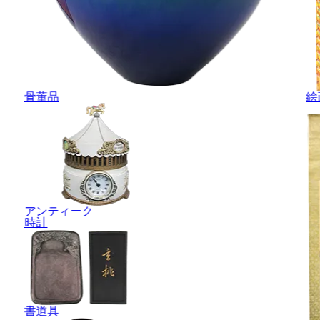
骨董品
絵
アンティーク
時計
書道具