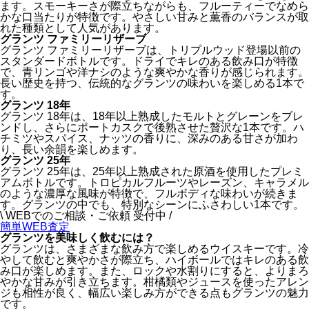
ます。スモーキーさが際立ちながらも、フルーティーでなめら
かな口当たりが特徴です。やさしい甘みと薫香のバランスが取
れた種類として人気があります。
グランツ ファミリーリザーブ
グランツ ファミリーリザーブは、トリプルウッド登場以前の
スタンダードボトルです。ドライでキレのある飲み口が特徴
で、青リンゴや洋ナシのような爽やかな香りが感じられます。
長い歴史を持つ、伝統的なグランツの味わいを楽しめる1本で
す。
グランツ 18年
グランツ 18年は、18年以上熟成したモルトとグレーンをブレ
ンドし、さらにポートカスクで後熟させた贅沢な1本です。ハ
チミツやスパイス、ナッツの香りに、深みのある甘さが加わ
り、長い余韻を楽しめます。
グランツ 25年
グランツ 25年は、25年以上熟成された原酒を使用したプレミ
アムボトルです。トロピカルフルーツやレーズン、キャラメル
のような濃厚な風味が特徴で、フルボディな味わいが続きま
す。グランツの中でも、特別なシーンにふさわしい1本です。
\ WEBでのご相談・ご依頼 受付中 /
簡単WEB査定
グランツを美味しく飲むには？
グランツは、さまざまな飲み方で楽しめるウイスキーです。冷
やして飲むと爽やかさが際立ち、ハイボールではキレのある飲
み口が楽しめます。また、ロックや水割りにすると、よりまろ
やかな甘みが引き立ちます。柑橘類やジュースを使ったアレン
ジも相性が良く、幅広い楽しみ方ができる点もグランツの魅力
です。