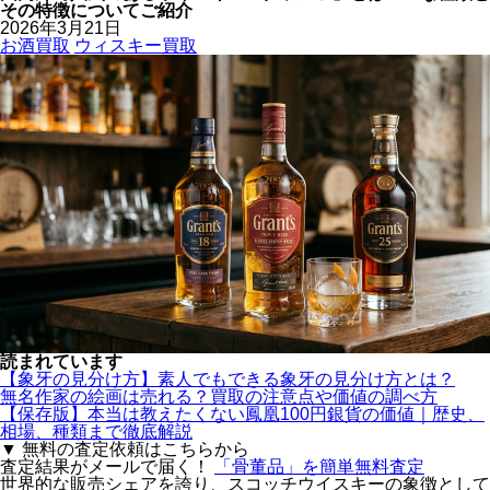
その特徴についてご紹介
2026年3月21日
お酒買取
ウィスキー買取
読まれています
【象牙の見分け方】素人でもできる象牙の見分け方とは？
無名作家の絵画は売れる？買取の注意点や価値の調べ方
【保存版】本当は教えたくない鳳凰100円銀貨の価値｜歴史、
相場、種類まで徹底解説
▼ 無料の査定依頼はこちらから
査定結果がメールで届く！
「骨董品」を
簡単無料査定
世界的な販売シェアを誇り、スコッチウイスキーの象徴として