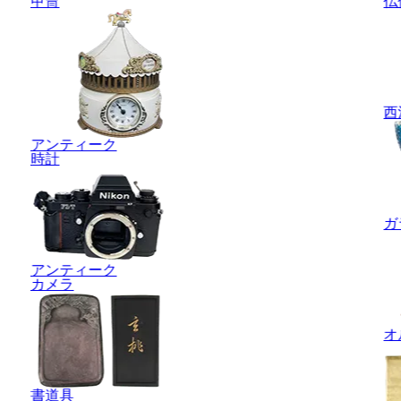
甲冑
仏
西
アンティーク
時計
ガ
アンティーク
カメラ
オ
書道具