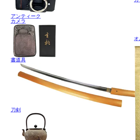
アンティーク
カメラ
オ
書道具
刀剣