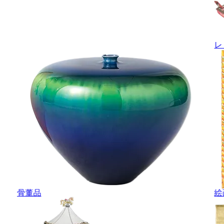
レ
骨董品
絵