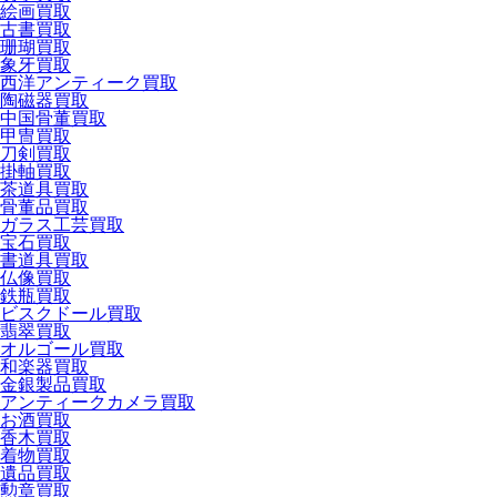
絵画買取
古書買取
珊瑚買取
象牙買取
西洋アンティーク買取
陶磁器買取
中国骨董買取
甲冑買取
刀剣買取
掛軸買取
茶道具買取
骨董品買取
ガラス工芸買取
宝石買取
書道具買取
仏像買取
鉄瓶買取
ビスクドール買取
翡翠買取
オルゴール買取
和楽器買取
金銀製品買取
アンティークカメラ買取
お酒買取
香木買取
着物買取
遺品買取
勲章買取