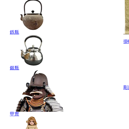
鉄瓶
掛
銀瓶
彫
甲冑