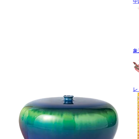
中
象
レ