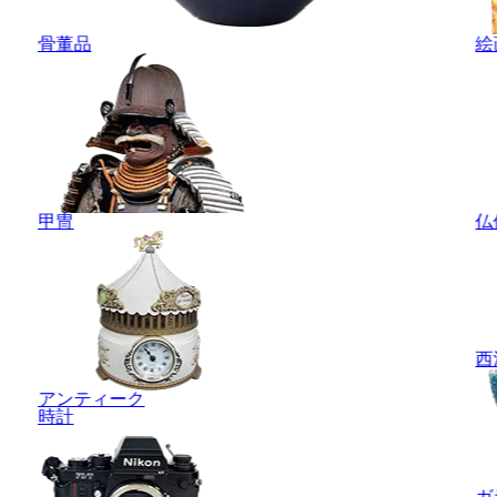
骨董品
絵
甲冑
仏
西
アンティーク
時計
ガ