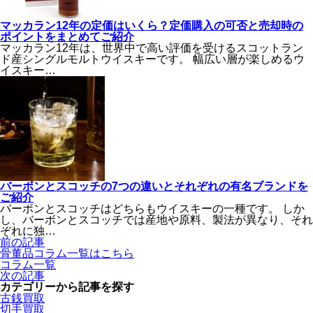
マッカラン12年の定価はいくら？定価購入の可否と売却時の
ポイントをまとめてご紹介
マッカラン12年は、世界中で高い評価を受けるスコットラン
ド産シングルモルトウイスキーです。 幅広い層が楽しめるウ
イスキー…
バーボンとスコッチの7つの違いとそれぞれの有名ブランドを
ご紹介
バーボンとスコッチはどちらもウイスキーの一種です。 しか
し、バーボンとスコッチでは産地や原料、製法が異なり、それ
ぞれに独…
前の記事
骨董品
コラム一覧
はこちら
コラム一覧
次の記事
カテゴリーから記事を探す
古銭買取
切手買取