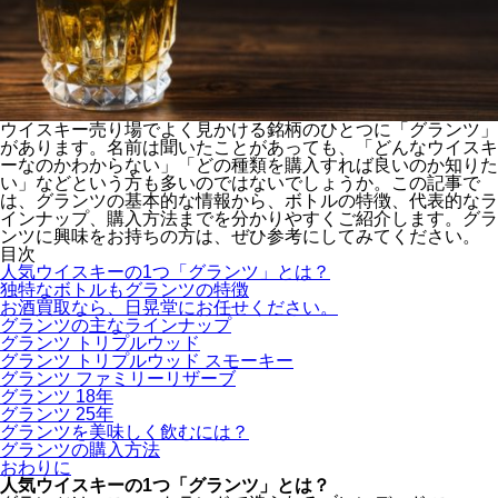
ウイスキー売り場でよく見かける銘柄のひとつに「グランツ」
があります。名前は聞いたことがあっても、「どんなウイスキ
ーなのかわからない」「どの種類を購入すれば良いのか知りた
い」などという方も多いのではないでしょうか。この記事で
は、グランツの基本的な情報から、ボトルの特徴、代表的なラ
インナップ、購入方法までを分かりやすくご紹介します。グラ
ンツに興味をお持ちの方は、ぜひ参考にしてみてください。
目次
人気ウイスキーの1つ「グランツ」とは？
独特なボトルもグランツの特徴
お酒買取なら、日晃堂にお任せください。
グランツの主なラインナップ
グランツ トリプルウッド
グランツ トリプルウッド スモーキー
グランツ ファミリーリザーブ
グランツ 18年
グランツ 25年
グランツを美味しく飲むには？
グランツの購入方法
おわりに
人気ウイスキーの1つ「グランツ」とは？