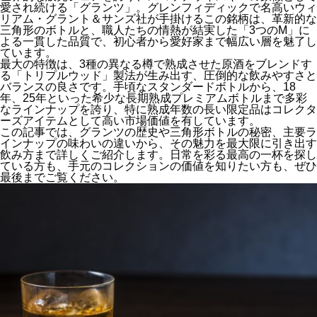
愛され続ける「グランツ」。グレンフィディックで名高いウィ
リアム・グラント＆サンズ社が手掛けるこの銘柄は、革新的な
三角形のボトルと、職人たちの情熱が結実した「3つのM」に
よる一貫した品質で、初心者から愛好家まで幅広い層を魅了し
ています。
最大の特徴は、3種の異なる樽で熟成させた原酒をブレンドす
る「トリプルウッド」製法が生み出す、圧倒的な飲みやすさと
バランスの良さです。手頃なスタンダードボトルから、18
年、25年といった希少な長期熟成プレミアムボトルまで多彩
なラインナップを誇り、特に
熟成年数の長い限定品はコレクタ
ーズアイテムとして高い市場価値
を有しています。
この記事では、
グランツの歴史や三角形ボトルの秘密、主要ラ
インナップの味わいの違いから、その魅力を最大限に引き出す
飲み方まで詳しくご紹介
します。日常を彩る最高の一杯を探し
ている方も、手元のコレクションの価値を知りたい方も、ぜひ
最後までご覧ください。