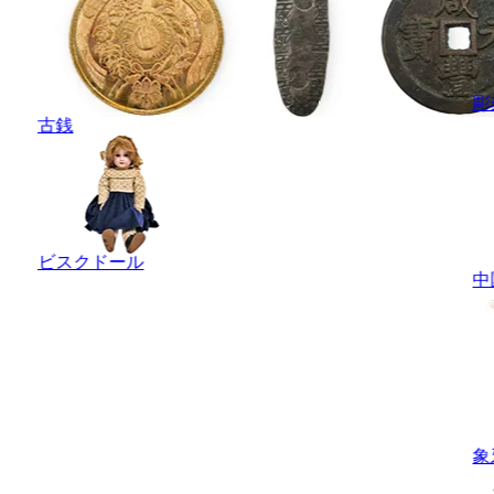
彫
古銭
ビスクドール
中
象