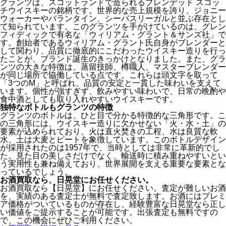
グランツは、スコットランドで造られるブレンデッド スコッ
チウイスキーの銘柄です。世界的な売上規模を誇り、ジョニー
ウォーカーやバランタイン、シーバスリーガルと並ぶ存在とし
て知られています。このグランツを手がけているのは、グレン
フィディックで有名な「ウィリアム・グラント＆サンズ社」で
す。創始者であるウィリアム・グラント氏自身がブレンダーと
して関わり、品質に徹底的にこだわったウイスキー造りを行っ
たことが、ブランド誕生のきっかけとなりました。また、グラ
ンツの大きな特徴は、蒸留技師、樽職人、マスターブレンダー
が同じ場所で協働している点です。これらは頭文字を取って
「3つのM」と呼ばれ、品質の安定と一貫した味わいを支えて
います。個性が強すぎず、飲みやすい味わいで、日常の晩酌や
食中酒としても取り入れやすいウイスキーです。
独特なボトルもグランツの特徴
グランツのボトルは、ひと目で分かる特徴的な三角形です。こ
の三角形には、ウイスキー造りに欠かせない「火・水・土」の
要素が込められており、火は直火焚きの工程、水は良質な軟
水、土は大麦とピートを象徴しています。このボトルデザイン
が採用されたのは1957年で、当時としては非常に革新的でし
た。見た目の美しさだけでなく、輸送時に積み重ねやすいとい
う実用性も兼ね備えており、世界展開を支える重要な要素とな
っているでしょう。
お酒買取なら、
日晃堂にお任せください。
お酒買取なら【日晃堂】にお任せください。査定が難しいお酒
を、実績のある査定士が無料で査定致します。お酒にはプレミ
ア価格がついているものが存在し、経験豊富な日晃堂なら正し
い価値をご提示することが可能です。出張査定も無料ですの
で、この機会にぜひご利用ください。