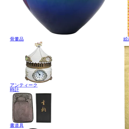
骨董品
絵
アンティーク
時計
書道具