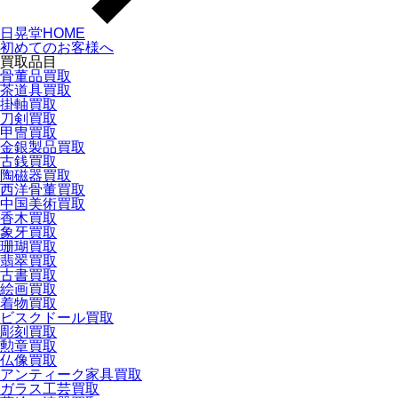
日晃堂HOME
初めてのお客様へ
買取品目
骨董品買取
茶道具買取
掛軸買取
刀剣買取
甲冑買取
金銀製品買取
古銭買取
陶磁器買取
西洋骨董買取
中国美術買取
香木買取
象牙買取
珊瑚買取
翡翠買取
古書買取
絵画買取
着物買取
ビスクドール買取
彫刻買取
勲章買取
仏像買取
アンティーク家具買取
ガラス工芸買取