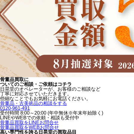
骨董品買取に
ついてのご相談・ご依頼はコチラ
日晃堂のオペレーターが、お客様のご相談など
丁寧に対応させていただきます。
些細なことでもお気軽にお電話ください。
骨董品・古美術品の相談をする
0120-961-491
受付時間 8:00～20:00 (年中無休※年末年始除く)
LINEや
WEBでの依頼・相談も受付中
骨董品買取をLINEお問合せ
骨董品買取をWEBお問合せ
高い専門性を誇る
日晃堂の買取品目