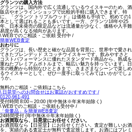
グランツの購入方法
グランツは、国内外で広く流通しているウイスキーのため、酒
販店やオンラインショップで比較的手軽に購入できます。特
に、「グランツ トリプルウッド」は価格も手頃で、初めての1
本として選ばれることも多いです。一方、グランツ18年や25
年、日本未発売の限定品などは流通量が少なく、価格や入手難
易度が高くなる傾向があります。
\ WEBでのご相談・ご依頼 受付中 /
簡単WEB査定
おわりに
グランツは、長い歴史と確かな品質を背景に、世界中で愛され
てきたブレンデッド スコッチウイスキーです。飲みやすさと
コストパフォーマンスに優れたスタンダード商品から、熟成を
重ねたプレミアムボトルまで、幅広い魅力を持っています。日
常の晩酌から特別なひとときまで、さまざまなシーンで楽しめ
るウイスキーとして、ぜひ一度手に取ってみてはいかがでしょ
うか。
無料のご相談・ご依頼はこちら
\ 日晃堂へのお問合せはお電話がおすすめです /
0120-961-491
受付時間 8:00～20:00 (年中無休※年末年始除く)
\ WEBでのご相談・ご依頼も受付中 /
「骨董品」を
簡単WEB査定
24時間受付 (年中無休※年末年始除く)
お酒買取なら、
日晃堂にお任せください。
お酒買取なら【日晃堂】にお任せください。査定が難しいお酒
を、実績のある査定士が無料で査定致します。お酒にはプレミ