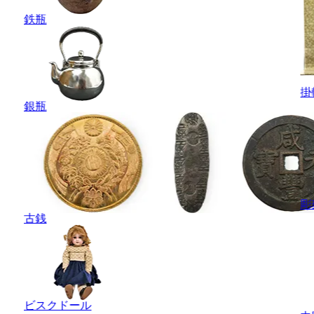
鉄瓶
掛
銀瓶
彫
古銭
ビスクドール