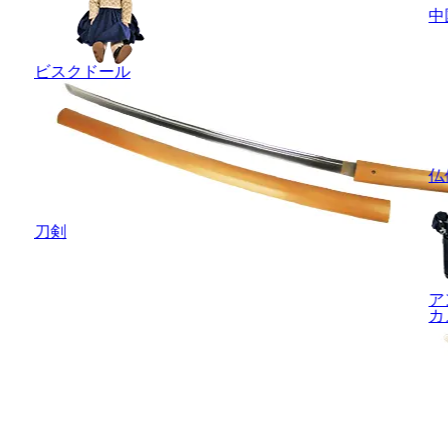
中
ビスクドール
仏
刀剣
ア
カ