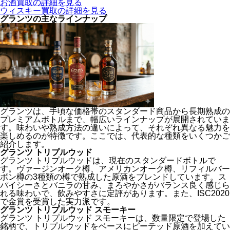
お酒買取の詳細を見る
ウィスキー買取の詳細を見る
グランツの主なラインナップ
グランツは、手頃な価格帯のスタンダード商品から長期熟成の
プレミアムボトルまで、幅広いラインナップが展開されていま
す。味わいや熟成方法の違いによって、それぞれ異なる魅力を
楽しめるのが特徴です。ここでは、代表的な種類をいくつかご
紹介します。
グランツ トリプルウッド
グランツ トリプルウッドは、現在のスタンダードボトルで
す。ヴァージンオーク樽、アメリカンオーク樽、リフィルバー
ボン樽の3種類の樽で熟成した原酒をブレンドしています。ス
パイシーさとバニラの甘み、まろやかさがバランス良く感じら
れる味わいで、飲みやすさに定評があります。また、ISC2020
で金賞を受賞した実力派です。
グランツ トリプルウッド スモーキー
グランツ トリプルウッド スモーキーは、数量限定で登場した
銘柄で、トリプルウッドをベースにピーテッド原酒を加えてい