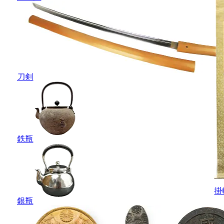
刀剣
鉄瓶
掛
銀瓶