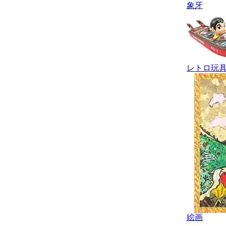
象牙
レトロ玩
絵画