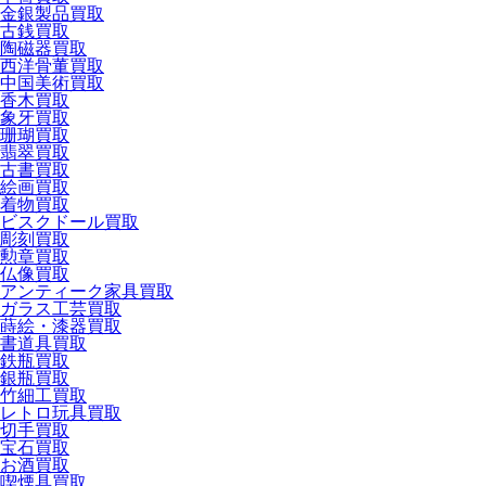
金銀製品買取
古銭買取
陶磁器買取
西洋骨董買取
中国美術買取
香木買取
象牙買取
珊瑚買取
翡翠買取
古書買取
絵画買取
着物買取
ビスクドール買取
彫刻買取
勲章買取
仏像買取
アンティーク家具買取
ガラス工芸買取
蒔絵・漆器買取
書道具買取
鉄瓶買取
銀瓶買取
竹細工買取
レトロ玩具買取
切手買取
宝石買取
お酒買取
喫煙具買取