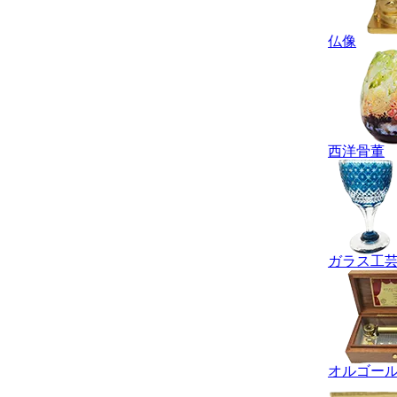
仏像
西洋骨董
ガラス工
オルゴー