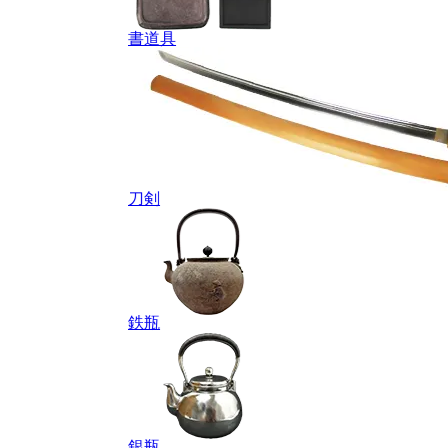
書道具
刀剣
鉄瓶
銀瓶