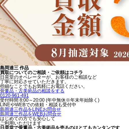
島岡達三 作品
買取についてのご相談・ご依頼はコチラ
日晃堂のオペレーターが、お客様のご相談など
丁寧に対応させていただきます。
些細なことでもお気軽にお電話ください。
骨董品・古美術品の相談をする
0120-961-491
受付時間 8:00～20:00 (年中無休※年末年始除く)
LINEや
WEBでの依頼・相談も受付中
島岡達三作品をLINEお問合せ
島岡達三作品をWEBお問合せ
はじめての方でも安心
して
ご利用いただけます
日晃堂で骨董品・古美術品を
売るのはとても
カンタン
です